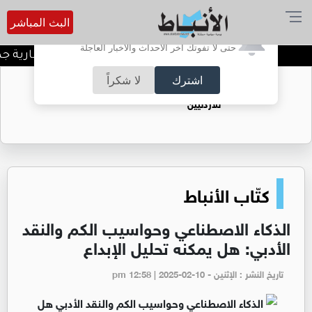
البث المباشر
أترغب في تفعيل الإشعارات؟
حتى لا تفوتك آخر الأحداث والأخبار العاجلة
الحكومة: 100 فرصة استثمارية جديدة وتطوير 3 مشاريع كبرى مع القطاع الخاص
اشترك
لا شكراً
حقل الريشة حين يتحول الغاز إلى فرص عمل
للأردنيين
كتّاب الأنباط
الذكاء الاصطناعي وحواسيب الكم والنقد
الأدبي: هل يمكنه تحليل الإبداع
تاريخ النشر : الإثنين - pm 12:58 | 2025-02-10