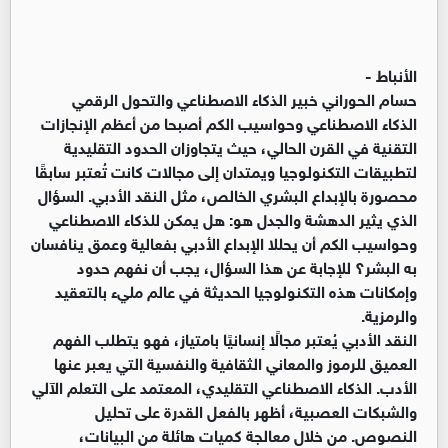
الأنباط -
حسام الحوراني خبير الذكاء الاصطناعي والتحول الرقمي
الذكاء الاصطناعي وحواسيب الكم أصبحا من أعظم الإنجازات
التقنية في القرن الحالي، حيث يتجاوزان الحدود التقليدية
لتطبيقات التكنولوجيا ويمتدان إلى مجالات كانت تُعتبر سابقًا
محصورة بالإبداع البشري الخالص، مثل النقد الأدبي. السؤال
الذي يثير الدهشة والجدل هو: هل يمكن للذكاء الاصطناعي
وحواسيب الكم أن يحللا الإبداع الأدبي بفعالية وعمق ينافسان
به البشر؟ للإجابة عن هذا السؤال، يجب أن نفهم حدود
وإمكانات هذه التكنولوجيا الحديثة في عالم مليء بالتعقيد
والرمزية.
النقد الأدبي يُعتبر مجالًا إنسانيًا بامتياز، فهو يتطلب الفهم
العميق للرموز والمعاني الثقافية والنفسية التي يعبر عنها
الأدب. الذكاء الاصطناعي التقليدي، المعتمد على التعلم الآلي
والشبكات العصبية، أظهر بالفعل القدرة على تحليل
النصوص. من خلال معالجة كميات هائلة من البيانات،