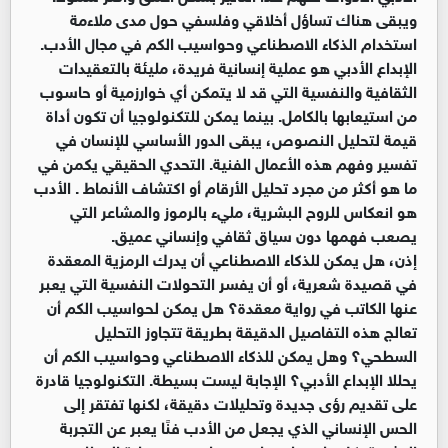
ويبقى هناك تساؤل أخلاقي وفلسفي حول مدى ملاءمة
استخدام الذكاء الاصطناعي وحواسيب الكم في مجال الأدب.
الإبداع الأدبي هو عملية إنسانية فريدة، مليئة بالتعقيدات
الثقافية والنفسية التي قد لا يتمكن أي خوارزمية أو حاسوب
من استيعابها بالكامل. بينما يمكن للتكنولوجيا أن تكون أداة
قيمة لتحليل النصوص، يبقى الدور الأساسي للإنسان في
تفسير وفهم هذه الأعمال الفنية. التحدي الحقيقي يكمن في
ما هو أكثر من مجرد تحليل الأرقام أو اكتشاف الأنماط . الأدب
هو انعكاس للروح البشرية، مليء بالرموز والمشاعر التي
يصعب فهمها دون سياق ثقافي وإنساني عميق.
إذن، هل يمكن للذكاء الاصطناعي أن يدرك الرمزية المعقدة
في قصيدة شعرية، أو أن يفسر التحولات النفسية التي يعبر
عنها الكاتب في رواية معقدة؟ هل يمكن لحواسيب الكم أن
تعالج هذه التفاصيل الدقيقة بطريقة تتجاوز التحليل
السطحي؟ وهل يمكن للذكاء الاصطناعي وحواسيب الكم أن
يحللا الإبداع الأدبي؟ الإجابة ليست بسيطة. التكنولوجيا قادرة
على تقديم رؤى جديدة وتحليلات دقيقة، لكنها تفتقر إلى
الحس الإنساني الذي يجعل من الأدب فنًا يعبر عن التجربة