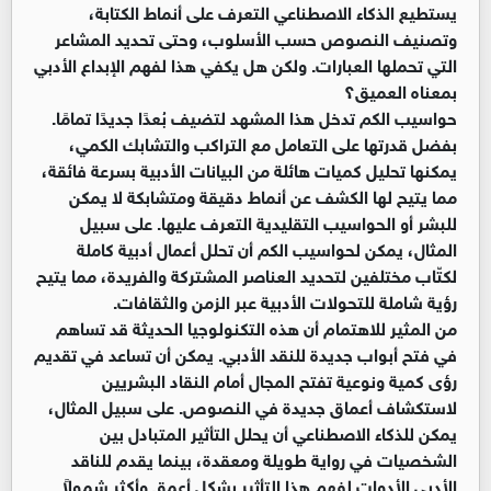
يستطيع الذكاء الاصطناعي التعرف على أنماط الكتابة،
وتصنيف النصوص حسب الأسلوب، وحتى تحديد المشاعر
التي تحملها العبارات. ولكن هل يكفي هذا لفهم الإبداع الأدبي
بمعناه العميق؟
حواسيب الكم تدخل هذا المشهد لتضيف بُعدًا جديدًا تمامًا.
بفضل قدرتها على التعامل مع التراكب والتشابك الكمي،
يمكنها تحليل كميات هائلة من البيانات الأدبية بسرعة فائقة،
مما يتيح لها الكشف عن أنماط دقيقة ومتشابكة لا يمكن
للبشر أو الحواسيب التقليدية التعرف عليها. على سبيل
المثال، يمكن لحواسيب الكم أن تحلل أعمال أدبية كاملة
لكتّاب مختلفين لتحديد العناصر المشتركة والفريدة، مما يتيح
رؤية شاملة للتحولات الأدبية عبر الزمن والثقافات.
من المثير للاهتمام أن هذه التكنولوجيا الحديثة قد تساهم
في فتح أبواب جديدة للنقد الأدبي. يمكن أن تساعد في تقديم
رؤى كمية ونوعية تفتح المجال أمام النقاد البشريين
لاستكشاف أعماق جديدة في النصوص. على سبيل المثال،
يمكن للذكاء الاصطناعي أن يحلل التأثير المتبادل بين
الشخصيات في رواية طويلة ومعقدة، بينما يقدم للناقد
الأدبي الأدوات لفهم هذا التأثير بشكل أعمق وأكثر شمولاً.