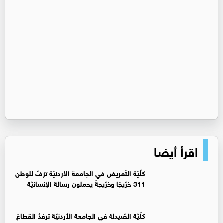
اقرأ أيضا
كلّيّة التّمريض في الجامعة الأردنيّة تزفّ للوطن
311 خرّيجًا وخرّيجةً يحملون رسالة الإنسانيّة
كلّيّة الصّيدلة في الجامعة الأردنيّة ترفدُ القطاعَ