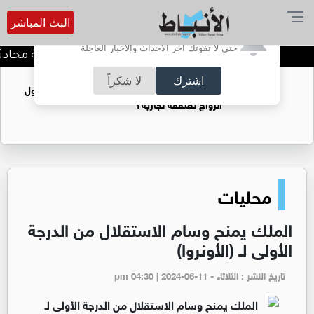
البث المباشر
أترغب في تفعيل الإشعارات؟
حتى لا تفوتك آخر الأحداث والأخبار العاجلة
كيف تحافظ على خصوصية محادثاتك 
اشترك
لا شكراً
فتيات يستغللنه لتحقيق مكاسب مادية.. هل تحول
الزواج لصفقة تجارية؟
محليات
الملك يمنح وسام الاستقلال من الدرجة
الأولى لـ (الأونروا)
تاريخ النشر : الثلاثاء - pm 04:30 | 2024-06-11