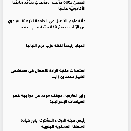
الصّحّيّ بـ506 خرّيجين وخرّيجاتٍ وتؤكّد ريادتَها
الأكاديميّة عالميًّا
كلّيّة علوم التّأهيل في الجامعة الأردنيّة ربعُ قرنٍ
من الرّيادة يصنعُ 313 قصّةَ نجاحٍ جديدة
الحجايا رئيسةً لكتلة حزب عزم النيابية
استحداث مكتبة قراءة للأطفال في مستشفى
الشيخ محمد بن زايد.
وزير الخارجية: موقف موحد في مواجهة خطر
السياسات الإسرائيلية
رئيس هيئة الأركان المشتركة يزور قيادة
المنطقة العسكرية الجنوبية