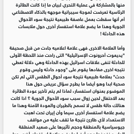
منها بالمشاركة في عملية التحري لبيان ما إذا كانت الطائرة
الرئاسية تعرضت لموجة سيبرانية موجهه بالذكاء الاصطناعي
أم أنها سقطت بعمل عاصفة طبيعية نتيجة سوء الأحوال
الجوية وهذا ما يضع علامة استفسار أخرى حول ملابسات
هذه الحادثة !
وأما العلامة الاخرى فهى علامة اعلاميه جاءت من قبل صحيفة
"يديعوت أحرونوت الإسرائيلية" التى راحت منذ اللحظة الأولى
للحادثة تنفى علاقات اسرائيل بهذه الحادثة وهي دلالة تعطي
نتيجه اخرى مفادها يقوم على "وجود حادثه وليس وقوع
حدث" بعلامة طبيعية نتيجة سوء أحوال الطقس التي لم تكن
صحية ابدا وهو أيضا ما يطرح سؤال عريض حول هذا
الموضوع بعنوان استفسار، لماذا لم يتم تأخير عودة الطائرة
بعد الاحتفال لحين زوال سبب سوء الأحوال الجوية ؟ اذا كانت
هنالك حالة طقس لا تسمح بالطيران والعودة الآمنة وهذا ما
يضع علامة استفسار أخرى سيما وأن إيران تحت اهبت
الاستعداد لأي طارئ نتيجة ما تقف عليه من مواقف
جيوسياسية بالمنطقة وحجم تأثيرها على صعيد المنطقة
الواسع نفوذها وهو أيضا ما يضع علامة استفهام أخرى حول