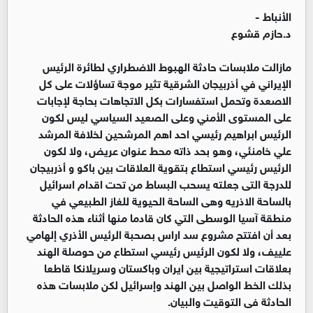
الأنباط -
د.حازم قشوع
مازالت ملابسات حادثة الهبوط الاضطراري لطائرة الرئيس
الإيراني في أذربيجان الشرقية تثير موجة تساؤلات على كل
الاصعدة وتحمل استفسارات بكل الاتجاهات بحاجة لإجابات
على المستوى الأمني وعلى الصعيد السياسي ليس لكون
الرئيس ابراهيم رئيسي احد اهم المرشحين لخلافة المرشد
علي خامنئي، وهو بحد ذاته محط عنوان عريض، ولا لكون
الرئيس رئيسي استطاع بتقوية العلاقات بين باكو و أذربيجان
للدرجة التى جعلته يسحب البساط من تحت اقدام اسرائيل
بالساحة الاذريه وهى الساحة الحيوية للغاز الطبيعي في
منطقة آسيا الوسطى التي كان قادما منها أثناء هذه الحادثة
بعد أن افتتح مشروع سد اراس بصحبة الرئيس الأذري إلهامي
علييف، ولا لكون الرئيس رئيسي استطاع من حوصلة الهند
بعلاقات استراتيجية بين ايران وباكستان وسريلانكا قاطعا
بذلك الخط الواصل بين الهند وإسرائيل لكن ملابسات هذه
الحادثة فى التوقيت والبيان.