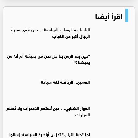
اقرأ أيضا
الباشا عبدالوهاب النوايسة… حين تبقى سيرة
الرجال أكبر من الغياب
"حين يمر الزمن بنا هل نحن من يعيشه أم أنه من
يعيشنا؟"
الحسين.. الرياضة لغة سيادة
الحوار الشبابي… حين تُستمع الأصوات ولا تُصنع
القرارات
لما "حبة التراب" تدرّس أباطرة السياسة: إسالوا