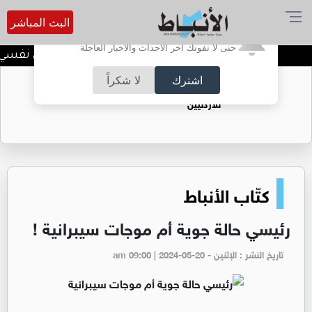
البث المباشر
أترغب في تفعيل الإشعارات؟
حتى لا تفوتك آخر الأحداث والأخبار العاجلة
الضحك وقت الأزمات.. خلل نفسي أم ح
اشترك
لا شكراً
حقل الريشة حين يتحول الغاز إلى فرص عمل
للأردنيين
كتّاب الأنباط
رئيسي حالة جوية أم موجات سيبرانية !
تاريخ النشر : الإثنين - am 09:00 | 2024-05-20