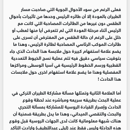
فعلى الرغم من سوء الأحوال الجوية التي صاحبت مسار
الطيران بالعودة إلا أن طائره الرئيس وحدها من تأثيرات بأحوال
الطقس دون غيرها من الطائرات المصاحبة التي كانت مع
الرئيس أثناء مرحلة العودة التي لم تتعرض أيا منها لعطب أو
خلل على الرغم ان حالة الطقس من المفترض أن تسرى على
طائرات الموكب الرئاسي المصاحبة لطائرة الرئيس، وهذا ما
يضع علامة استفهام كبيرة حول ملابسة هذا الحادث الذي جاء
بتوقيت سياسي دقيق فيه تتم عملية نسج الخيوط التعددية
القطبية ورسم الخطوط الرئيسية في آسيا الوسطى ومراكزها
المفصلية وهذا ما يضع علامة استفهام اخرى حول ملابسات
هذا الحادث !
أما العلامة الثانية وتمثلها مسألة مشاركة الطيران التركي في
عملية البحث بطريقه سريعه ومباشره عند لحظة وقوع
الحادث وإصرار القيادة الروسية للمشاركة بمسألة التحري
والبحث والتقصي الميداني، وهذا ما يدل بطريقة ضمنية أن
هناك شبهة معلوماتية كانت لدى الجهات الروسية قبل وقوع
هذه الحادثة وليس فقط عند (ليلى عبداللطيف) وارادت التأكد