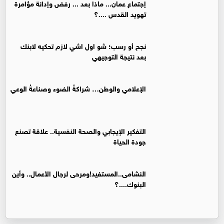
إجتماع عمان... ماذا بعد ... رفض وإدانة مؤامرة
تهويد القدس ....؟
نجح أو رسب؛ شو اول اشي لازم تحكيه لابنك
بعد نتيجة التوجيهي
الإعلامي والوطن… شراكةُ الضوء وصناعةُ الوعي
التفكير الإيجابي والصحة النفسية.. علاقة تصنع
جودة الحياة
النشامى..المستفيد!ومرحى لرجال الأعمال.. وأين
البنوك....؟