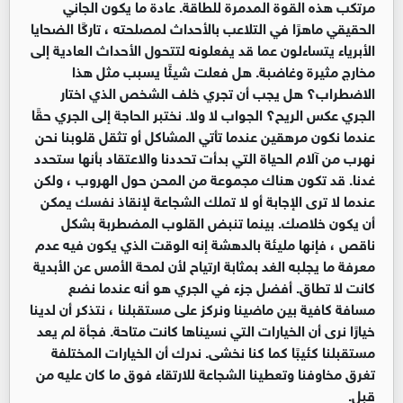
مرتكب هذه القوة المدمرة للطاقة. عادة ما يكون الجاني
الحقيقي ماهرًا في التلاعب بالأحداث لمصلحته ، تاركًا الضحايا
الأبرياء يتساءلون عما قد يفعلونه لتتحول الأحداث العادية إلى
مخارج مثيرة وغاضبة. هل فعلت شيئًا يسبب مثل هذا
الاضطراب؟ هل يجب أن تجري خلف الشخص الذي اختار
الجري عكس الريح؟ الجواب لا ولا. نختبر الحاجة إلى الجري حقًا
عندما نكون مرهقين عندما تأتي المشاكل أو تثقل قلوبنا نحن
نهرب من آلام الحياة التي بدأت تحددنا والاعتقاد بأنها ستحدد
غدنا. قد تكون هناك مجموعة من المحن حول الهروب ، ولكن
عندما لا ترى الإجابة أو لا تملك الشجاعة لإنقاذ نفسك يمكن
أن يكون خلاصك. بينما تنبض القلوب المضطربة بشكل
ناقص ، فإنها مليئة بالدهشة إنه الوقت الذي يكون فيه عدم
معرفة ما يجلبه الغد بمثابة ارتياح لأن لمحة الأمس عن الأبدية
كانت لا تطاق. أفضل جزء في الجري هو أنه عندما نضع
مسافة كافية بين ماضينا ونركز على مستقبلنا ، نتذكر أن لدينا
خيارًا نرى أن الخيارات التي نسيناها كانت متاحة. فجأة لم يعد
مستقبلنا كئيبًا كما كنا نخشى. ندرك أن الخيارات المختلفة
تغرق مخاوفنا وتعطينا الشجاعة للارتقاء فوق ما كان عليه من
قبل.