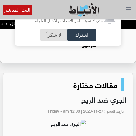
البث المباشر
أترغب في تفعيل الإشعارات؟
حتى لا تفوتك آخر الأحداث والأخبار العاجلة
الضحك وقت الأزمات.. خلل نفسي أ
اشترك
لا شكراً
حقل الريشة حين يتحول الغاز إلى فرص عمل
للأردنيين
مقالات مختارة
الجري ضد الريح
تاريخ النشر : Friday - am 12:00 | 2020-11-27