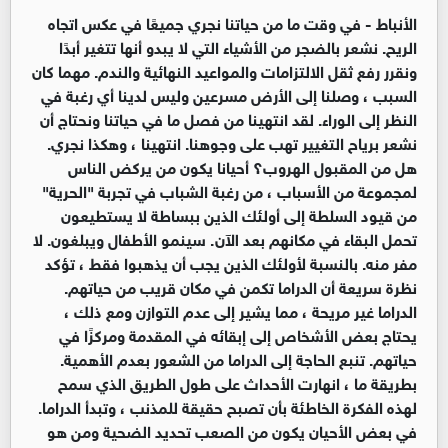
الأنباط -
في وقت ما من حياتنا نجري جميعًا في عكس اتجاه
الريح. نشعر بالضجر من الأشياء التي لا يبدو أنها تتغير أبدًا
ونقرر رفع ثقل الالتزامات والمواعيد النهائية والندم. مهما كان
السبب ، وصلنا إلى الأرض مسرعين وليس لدينا أي رغبة في
النظر إلى الوراء. لقد انتهينا من فصل ما في حياتنا ونحتاج أن
نشعر برياح التغيير تهب على وجوهنا. انتهينا ، وهكذا نجري.
هل من المقبول الهروب؟ أحيانا يكون من يركض الناس
لمجموعة من الأسباب ، من رغبة الشباب في تجربة "الحرية"
من قيود السلطة إلى أولئك الذين ببساطة لا يستطيعون
تحمل البقاء في مكانهم بعد الآن. سينمو الأطفال ويبلغون. لا
مفر منه. بالنسبة لأولئك الذين يجب أن يذهبوا فقط ، تؤكد
نظرة سريعة أن الدراما تكمن في مكان قريب من حياتهم.
الدراما غير مريحة ، مما يشير إلى عدم التوازن ومع ذلك ،
يحتاج بعض الأشخاص إلى إبقائه في المقدمة ومركزًا في
حياتهم. تنبع الحاجة إلى الدراما من الشعور بعدم الأهمية.
بطريقة ما ، انهارت الأحداث على طول الطريق الذي سمح
لهذه الفكرة الخاطئة بأن تصبح حقيقة للمذنب ، وتبدأ الدراما.
في بعض الأحيان يكون من الصعب تحديد الضحية ومن هو