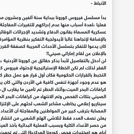
الأنباط -
بدأ مسلسل فيروس كورونا ببداية سنة ألفين وعشرون مع 
فعليا ،لعدة أسباب منها عدم إدراكهم للتغيرات المفاجئة
عسكرية المسماة بقانون الدفاع وتشديد الإجرائات الوقا
بالإضافة لإتجاهنا غالبا لأيدولجية التفكير بنظرية المؤ
كان يدعوا للتفكر بتسلسل الأحداث المريبة كصفقة القرن وم
بالإعلان عن لقاح إماراتي صيني!!
لن أدخل بالتفاصيل لأبدأ بذكر حقائق عن كورونا الأردنية ،ب
الفقر لذلك لم تكن الخطة الإستراتيجية لإحتواء فيروس كور
التخبط بالقرارات الحكومية فكان أول قرار هو عمل حظر ك
الصيني بتكات الفحص وتم الانتهاء من كرافانات البحر ا
سيناريو إعلامي يخاطب مشاعر الشعب لحثهم على الإلتزام 
المصابة بترقب كبير من المواطنين والمفاجئة أن الأعداد 
يعلن نصف العدد فقط لتلاشي الهلع الشعبي من انتشار ا
من حصر الأعداد الكلية وبسبب العملية البدائية بأخذ الع
أيام هو (مختبرات فحص كورونا المركزية) التي تم تجهيزه