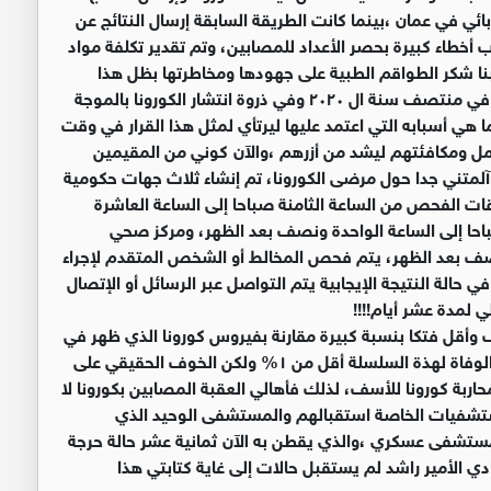
ائي في عمان ،بينما كانت الطريقة السابقة إرسال النتائج عن
أخطاء كبيرة بحصر الأعداد للمصابين، وتم تقدير تكلفة مواد
بنا شكر الطواقم الطبية على جهودها ومخاطرتها بظل هذا
الظروف والتي تم مكافأتهم من قبل وزير الصحة السابق في منتصف سنة ال ٢٠٢٠ وفي ذروة انتشار الكورونا بالموجة
ما هي أسبابه التي اعتمد عليها ليرتأي لمثل هذا القرار في وقت
لعمل ومكافئتهم ليشد من أزرهم ،والآن كوني من المقيمين
لمتني جدا حول مرضى الكورونا، تم إنشاء ثلاث جهات حكومية
 الفحص من الساعة الثامنة صباحا إلى الساعة العاشرة
باحا إلى الساعة الواحدة ونصف بعد الظهر، ومركز صحي
ونصف بعد الظهر، يتم فحص المخالط أو الشخص المتقدم لإجراء
 حالة النتيجة الإيجابية يتم التواصل عبر الرسائل أو الإتصال
 لمدة عشر أيام!!!!
وأقل فتكا بنسبة كبيرة مقارنة بفيروس كورونا الذي ظهر في
الصين فسلالة كوفيد١٩ في الأردن هي Gr و Gh ونسبة الوفاة لهذة السلسلة أقل من ١% ولكن الخوف الحقيقي على
اربة كورونا للأسف، لذلك فأهالي العقبة المصابين بكورونا لا
شفيات الخاصة استقبالهم والمستشفى الوحيد الذي
و مستشفى عسكري ،والذي يقطن به الآن ثمانية عشر حالة حرجة
 الأمير راشد لم يستقبل حالات إلى غاية كتابتي هذا