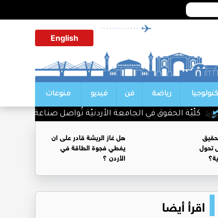
English
كنولوجيا
رياضة
فن
فيديو
منوعات
لّيّة الحقوق في الجامعة الأردنيّة تُواصل صناعة الكفاءات القانونيّة بتخريج 265
حقيق
هل غاز الريشة قادر على ان
 تحول
يغطي فجوة الطاقة في
ية؟
الأردن ؟
اقرأ أيضا