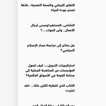
التفكير الإيجابي والصحة النفسية.. علاقة
تصنع جودة الحياة
النشامى..المستفيد!ومرحى لرجال
الأعمال.. وأين البنوك....؟
هل نحتاج إلى مراجعة مسار الإصلاح
السياسي؟
استراتيجيات التدويل،،، كيف تتحول
المؤسسات من المنافسة المحلية إلى
صناعة القيمة في الأسواق العالمية؟
الكتاب الذي انتظرته ثلاثين عامًا... «لقد
اخترت»
دور العدالة في رحلة العقل العربي