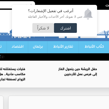
أترغب في تفعيل الإشعارات؟
حتى لا تفوتك آخر الأحداث والأخبار العاجلة
اشترك
لا شكراً
كتّاب الأنباط
تقارير الأنباط
برلمان
اقتصاد
ت
ك
حقل الريشة حين يتحول الغاز
فتيات يستغللنه لت
إلى فرص عمل للأردنيين
مكاسب مادية.. هل
الزواج لصفقة تجار