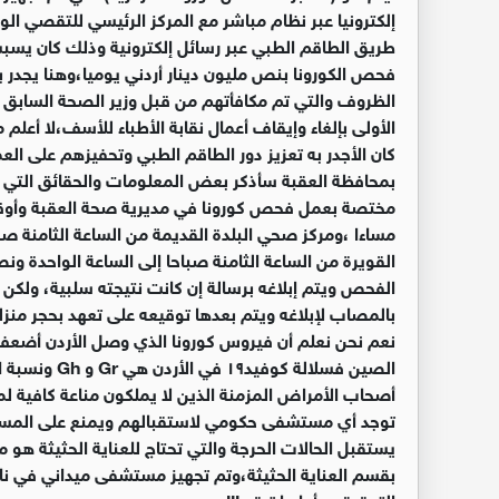
إلكترونيا عبر نظام مباشر مع المركز الرئيسي للتقصي الوب
طريق الطاقم الطبي عبر رسائل إلكترونية وذلك كان يسبب 
فحص الكورونا بنص مليون دينار أردني يوميا،وهنا يجدر 
الأولى بإلغاء وإيقاف أعمال نقابة الأطباء للأسف،لا أعلم 
كان الأجدر به تعزيز دور الطاقم الطبي وتحفيزهم على ا
بمحافظة العقبة سأذكر بعض المعلومات والحقائق التي آ
مختصة بعمل فحص كورونا في مديرية صحة العقبة وأوقات
مساءا ،ومركز صحي البلدة القديمة من الساعة الثامنة ص
القويرة من الساعة الثامنة صباحا إلى الساعة الواحدة 
الفحص ويتم إبلاغه برسالة إن كانت نتيجته سلبية، ولكن في
بالمصاب لإبلاغه ويتم بعدها توقيعه على تعهد بحجر منزلي
نعم نحن نعلم أن فيروس كورونا الذي وصل الأردن أضعف 
أصحاب الأمراض المزمنة الذين لا يملكون مناعة كافية لمح
توجد أي مستشفى حكومي لاستقبالهم ويمنع على المست
يستقبل الحالات الحرجة والتي تحتاج للعناية الحثيثة ه
بقسم العناية الحثيثة،وتم تجهيز مستشفى ميداني في نادي
التحقيق، وأما ما تبقى!!!