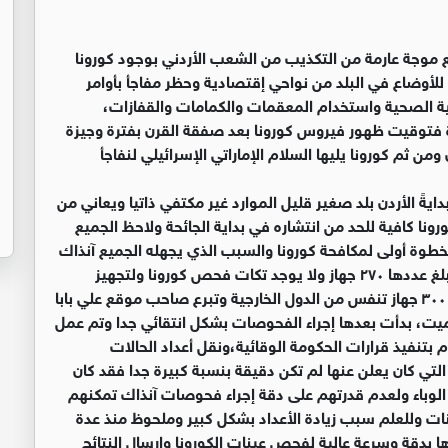
موجة عارمة من التكذيب من الشعب الأردني بوجود كورونا
 للأوضاع في البلد من نواحي إقتصادية وحظر مفاجأ بأوامر
ئية الصحية واستخدام المعقمات والكمامات والقفازات،
امرة فتوقيت ظهور فيروس كورونا بعد صفقة القرن بفترة وجيزة
ن ثم كورونا يليها السلام الإماراتي الإسرائيلي لنفاجأ
دايةً الأردن بلد صغير قليل الموارد غير مكتفي ذاتيا ويعاني من
ونا كافية للحد من انتشاره في بداية الجائحة ولاحظ الجميع
خطوة أولى لمكافحة كورونا والسبب الذي يجهله الجميع آنذاك
هو عدم وجود أجهزة تنفس كافية في الأردن والتي كان يبلغ عددها ٢٧٠ جهاز ولا يوجد تكات فحص كورونا ولتجهيز
كرافانات البحر الميت،وأثناء الحظر تم تأمين ما يقارب ال٣٠٠٠ جهاز تنفس من الدول الخارجية وتبرع صاحب موقع علي بابا
لميت، بدأت بعدها إجراء الفحوصات بشكل انتقائي جدا وتم عمل
بتنفيذ قرارات الحكومة الوقائية،ونقل أعداد الحالات
التي كان يعلن عنها لم تكن دقيقة بنسبة كبيرة جدا فقد كان
لوباء ولعدم قدرتهم على دقة إجراء فحوصات آنذاك تمكنهم
ينات وللعلم سبب زيادة الأعداد بشكل كبير وملحوظ منذ عدة
ا بدقة وسرعة عالية لفحص عينات الكورونا وإرسال النتائج