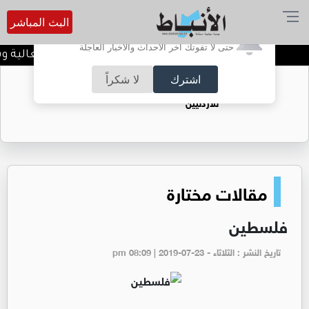
البث المباشر
أترغب في تفعيل الإشعارات؟
حتى لا تفوتك آخر الأحداث والأخبار العاجلة
افضل طرق علاج النمش بفعالية وسرع
اشترك
لا شكراً
حقل الريشة حين يتحول الغاز إلى فرص عمل
للأردنيين
مقالات مختارة
فلسطين
تاريخ النشر : الثلاثاء - pm 08:09 | 2019-07-23