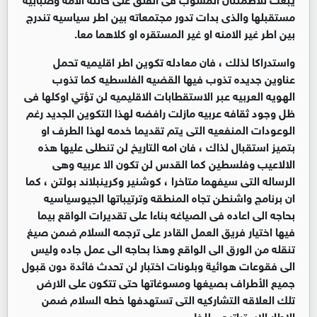
مستقبلها والذى بدات تدور مجتمعاته بين اطر سياسيه تندرج
بين اطر غير الامنه او غير المستقره او كلاهما معا.
واستدراكا لذلك ، فان معادله تكوين اطر اقليميه تحمل
عناوين جديده تذوب فيها القضيه الفلسطيه كما تذوب
الهويه العربيه عبر الاستقطابات الاقليميه لن تؤتي اوكلها فى
ظل وجود ثقافه عربيه مازلت رافضه لهذا التكوين الجديد رغم
الوعودات المنفعيه التى يتم تقديما خدمه لهذا الطرف او
بتميز استقبال لذاك ، فان امه التاريخ لن تنطلى عليها هذه
الالاعيب وفلسطين كما القدس لن تكون الا عربيه وهى
الرساله التى سيفهما متاخرا ، كوشنير وكرينبلاند بولتن ، كما
ان برنامج واشنطن تجاه المنطقه وترتيباتها الجيوسياسيه
بحاجه الى اعاده فى الصياغه بناءا على تقديرات الواقع بيما
فيها اختيار فريق العمل القادر على ترجمه السلام ضمن صيغ
تنقله من الورق الى الواقع وهذا بحاجه الى عمل جاده وليس
الى فقوعات هوائية وبلونات اختبار لن تحدث فائدة دون قبول
جميع الأطراف بصيغها ومسوغاتها حتى تتكون على الارض
تلك العلاقه التشاركيه التى تستهدفها خطه السلام ضمن
الاطار الاستراتيجي للخل .