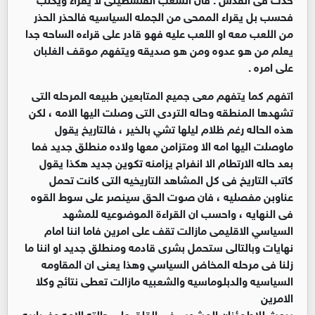
فحسب بل يقراء الممحى من الجمله السياسيه فالحذر الحذر
من اللعب معه او اللعب عليه فهو قادر على قراءه الساحه جدا
يعلم من هو عدوه ومن هو صديقه ويتفهم موقف الغلبان
على امره .
اتفهم كما يتفهم معى جميع المتابعين طبيعه المرحله التى
تشهدها المنطقه وحاله التردى التى وصلت اليها الامه ، لكن
هذه الحاله رغم ظلام ليلها تشي بالخير ، فالتاريخ يقول
ماوصلت اليها امه الا ومتزامن معها ولاده منطلق جديد فما
بعد حاله الارتطام الا انفراح يزامنه تكوين جديد هكذا يقول
كاتب التاريخ فى كل المشاهد التاريخيه التى كانت تحمل
عناوبن مفصليه ، فان صوت الحق سينصر على سوط القوه
فى النهايه ، واحسب ان القراءة الموضوعيه للمشهد
السياسي الاقليمى مازالت تقف على امرين فاما اننا امام
نهايات وبالتالى ستحمل بشرى قادمه ومنطلق جديد او اننا ما
زلنا فى مرحله المخاض السياسي وهذا يعنى ان المقاومه
السياسيه والدبلوماسيه والشعبيه مازالت تعطى نتائج وكلا
الامرين
يبعث للاطمئنان المشوب فى القلق على حالته الامه وضبابيه