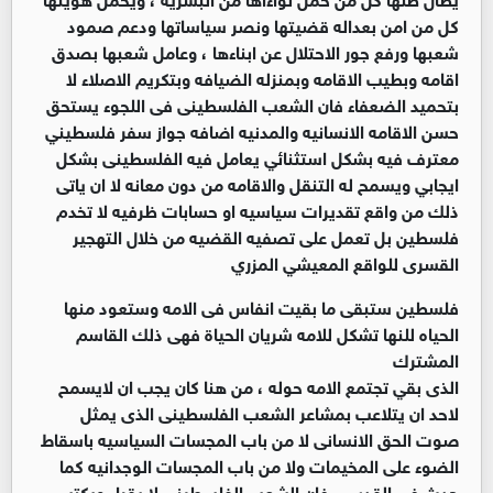
كل من امن بعداله قضيتها ونصر سياساتها ودعم صمود
شعبها ورفع جور الاحتلال عن ابناءها ، وعامل شعبها بصدق
اقامه وبطيب الاقامه وبمنزله الضيافه وبتكريم الاصلاء لا
بتحميد الضعفاء فان الشعب الفلسطينى فى اللجوء يستحق
حسن الاقامه الانسانيه والمدنيه اضافه جواز سفر فلسطيني
معترف فيه بشكل استثنائي يعامل فيه الفلسطينى بشكل
ايجابي ويسمح له التنقل والاقامه من دون معانه لا ان ياتى
ذلك من واقع تقديرات سياسيه او حسابات ظرفيه لا تخدم
فلسطين بل تعمل على تصفيه القضيه من خلال التهجير
القسرى للواقع المعيشي المزري
فلسطين ستبقى ما بقيت انفاس فى الامه وستعود منها
الحياه للنها تشكل للامه شريان الحياة فهى ذلك القاسم
المشترك
الذى بقي تجتمع الامه حوله ، من هنا كان يجب ان لايسمح
لاحد ان يتلاعب بمشاعر الشعب الفلسطينى الذى يمثل
صوت الحق الانسانى لا من باب المجسات السياسيه باسقاط
الضوء على المخيمات ولا من باب المجسات الوجدانيه كما
حدث فى القدس . فان الشعب الفلسطينى لا يقراء ويكتب