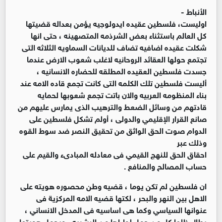
الأنباط -
اوليست، فلسطين عقيده ايدولوجيه يؤمن بعداله قضيتها
كل العالم باستثناء بعض الشرذمه المتصهينه ، حتى انها
شكلت عقيده اضافيه تضاف للديانات السماويه الثلاثه التى
تجتمع حولها العقائد الروحانيه لاغلب شعوب الارض عندما
جسدت فلسطين العقيده المطلقه للحضاره الانسانيه ،
أليست فلسطين تلك الكلمه التى كانت تجمع قاده الامه عند
بناء المنظومه العربيه والان باتت تجمع شعوبها لحمايه
قادتهم من وسائل الضعط والترهيب الذى يمارس عليهم من
صانع القرار الإقليمي والدولى ، أولم تشكل فلسطين على
الدوام صوت الحق الواثق من تحقيق النصر ضد سوط القوه
وذلك عبر
احقاق الحق للنهج القيمي فى معادله المبادىء والقيم على
حساب المصالح والمنافع .
ان فلسطين لم تكن يوما ، قضيه وطن محصوره هويته على
الاهل بين النهر والبحر ، لكتها قضيه الامه المركزية فى
عنوانها السياسي وكما هى اساسيه فى المدخل الانساني ،
يطال ظلها كل من حمل لواءاها من البشريه ، ويحمل هويتها