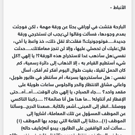
الأنباط -
البارحة فتشت في أوراقي بحثا عن ورقة مهمة ، لكن فوجئت
بعدم وجودها، فسألت وقالوا لي:يجب ان تستخرجي ورقة
جديدة.....فوتوجونيك!! فقلت:لا تقل ذلك، خذ واعطِ يا أخي،
قال:عليك أن تحصلي عليها، وإلا لن تنجز معاملاتك.....حدثت
نفسي:هل سأذهب غدا لاستخراج هذه الورقة؟! يا إلهي !!كل
شيء أستطيع القيام به ، إلا الذهاب إلى دائرة رسمية، كم
كان الحمل ثقيلا، بقيت طوال اليوم أفكر ثم أفكر، أسأل
نفسي : هل سأستخرجها بسرعة، أم سأنتظر في طابور طويل،
واعاني مشاق الانتظار والحر والجلوس ساعات طويلة على
مقعد واحد؟ ....جاء الصباح، يا إلهي حان الوقت....آه...آه...حتى
الإفطار لم أتناوله! ...ما هذا هل أنا صائمة؟! .....ركبنا التاكسي
ووصلنا...انظر إلى المبنى..أشعر بالكآبة...صعدنا الدرج...وسألنا
عن الموظف المسؤول عن تلك المعاملة، اشاروا إلى
الموظف (١)...دخلنا إلى القاعة التي يوجد بها الموظف (١)
...سألت أحد الواقفين على الطابور، يبدو أنه(عايف حاله)
...وجاءني الرد:لا نحن ننتظر تجديد وثائقنا...قلت في نفسي:الله