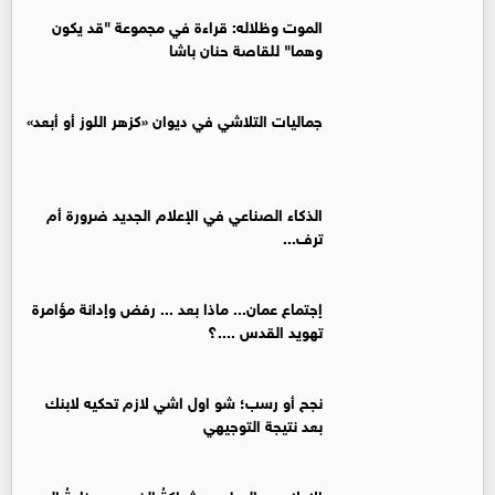
الموت وظلاله: قراءة في مجموعة "قد يكون
وهما" للقاصة حنان باشا
جماليات التلاشي في ديوان «كزهر اللوز أو أبعد»
الذكاء الصناعي في الإعلام الجديد ضرورة أم
ترف...
إجتماع عمان... ماذا بعد ... رفض وإدانة مؤامرة
تهويد القدس ....؟
نجح أو رسب؛ شو اول اشي لازم تحكيه لابنك
بعد نتيجة التوجيهي
الإعلامي والوطن… شراكةُ الضوء وصناعةُ الوعي