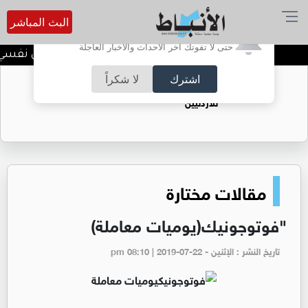
البث المباشر
أترغب في تفعيل الإشعارات؟
حتى لا تفوتك آخر الأحداث والأخبار العاجلة
الضحك وقت الأزمات.. خلل نفسي أم 
اشترك
لا شكراً
حقل الريشة حين يتحول الغاز إلى فرص عمل
للأردنيين
مقالات مختارة
"فوتوجونيك(يوميات معاملة)
تاريخ النشر : الإثنين - pm 08:10 | 2019-07-22