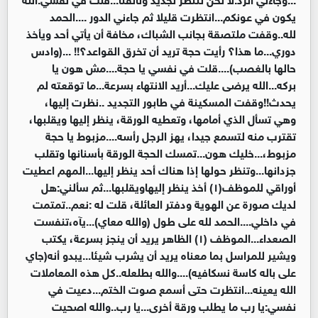
يكون في عونكم...انتظرت قليلا ثم جاءني الدور ....الحمد
لله..وقفت ملتصقة بجانب الشباك، مخافة أن يأتي أحد ويأخذ
دوري...ما هذا؟ رأيت حجة تريد أن تخرق القواعد؟!! ...(وادس
حالها بالغصب)....قلت في نفسي يا حجة....مش هون يا
بركه...الله يرضى عليك...أريد الانتهاء بسرعة...ما توقعته لم
يحدث!!وقفت المسكينة في طابور التجديد ..نظرت إليها،
وهي تسأل الذي أمامها، وتعطيه الورقة، ينظر إليها ويقلبها،
تقترب منه لتسمع جيدا، يهز الرجل رأسه....مزبوط يا حجة
مزبوط،...خليك هون...تمسك الحجة الورقة بأسنانها وتقلب
جزدانها...وتنظر حولها إذا هناك أحد ينظر إليها...المهم اعطيت
أوراقي للموظف(١) أخذ ينظر إليهاويقلبها...ثم سألني:هل
لديك صورة عن الهوية ودفتر العائلة، قلت له :نعم..تمتمت
في داخلي....الحمد لله على طول (والله معاي)...يآه،تنفست
الصعداء...الموظف (١) الظاهر يريد أن ينجز بسرعة، يكتب
ويشير للمراسل بما معناه يريد أن يشرب شيئا...يبدو أنه(جاي
على باله كاسة نسكافيه)....والله بطلعله..كل هذه المعاملات
الله يعينه...انتظرت حتى أسمع صوت الختم...دعيت في
نفسي:يا رب ما يطلب ورقة أخرى...يا رب..والله اصحيت