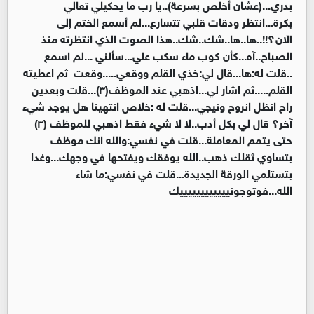
بدري...(عشان أخلص بسرعة)..يا رب ما يحكيلي تعالي
بكرة...انتظر ودقات قلبي تتسارع...لم أسمع الختم إلى
الآن؟!!..ها..ها..شك..شك..هذا الصوت الذي انتظرته منذ
الصباح..آه...كأن كوب ماء سكب علي...سألني ...لم اسمع
..قلت له:ها...قال لي:خذي القلم ووقعي.....وقعت ثم اعطيته
القلم.....ثم اشار لي...اذهبي عند الموظف(٣)...قلت وبعدين
راح انظل انروح ونيجي...قلت له :خلاص انتهينا هل يوجد شيء
آخر؟ قال لي بكل أدب..لا لا شيء فقط اذهبي للموظف (٣)
حتى يتمم المعاملة...قلت في نفسي:والله انك موظف
بتساوي ثقلك ذهب..الله يوفقك ويفتحها في وجهك...وغدا
بتستلمي الورقة الجديدة...قلت في نفسي:ما شاء
الله...فوتوجونييييييييييييك