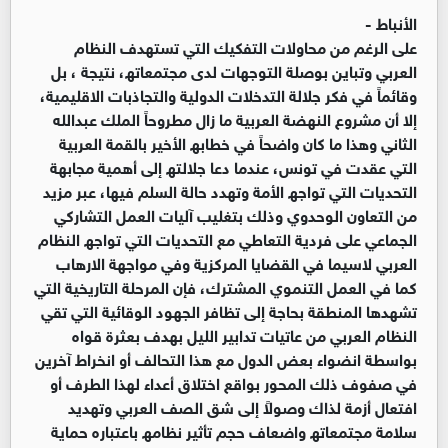
الأنباط -
على الرغم من محاولات التفكیك التي تستھدف النظام
العربي وتباین بوصلة التوجھات لدى مجتمعاتھ، نتیجة ، بل
وقائماً في فكر جلالة التدخلات الدولیة والتجاذبات الاقلیمیة،
إلا أن مشروع النھضة العربیة ما زال مطروحاً الملك عبدالله
الثاني وھذا ما كان واضحاً في خطابھ الأخیر بالقمة العربیة
التي عقدت في تونس، عندما دعا جلالتھ إلى أھمیة مجابھة
التحدیات التي تواجھ الأمة وتھدد حالة السلم فیھا، عبر مزید
من التعاون الوحدوي وذلك بتغلیب آلیات العمل التشاركي
الجماعي على فردیة التعاطي مع التحدیات التي تواجھ النظام
العربي لاسیما في القضایا المركزیة وفي مواجھة الارھاب
كما في العمل التنموي المشترك، فإن المرحلة التاریخیة التي
تشھدھا المنطقة بحاجة إلى تظافر الجھود الوقائیة التي تقي
النظام العربي من عاتیات تدابیر اللیل بھدف بعثرة قواه
بواسطة انضواء بعض الدول مع ھذا التحالف أو انخراط آخرین
في صفوف ذلك المحور بواقع اختلاق أعداء لھذا الطرف أو
افتعال أزمة لذاك وصولاً إلى شق الصف العربي وتھدید
سلامة مجتمعاتھ واضعاف حجم تأثیر نظامھ باعتباره حمایة