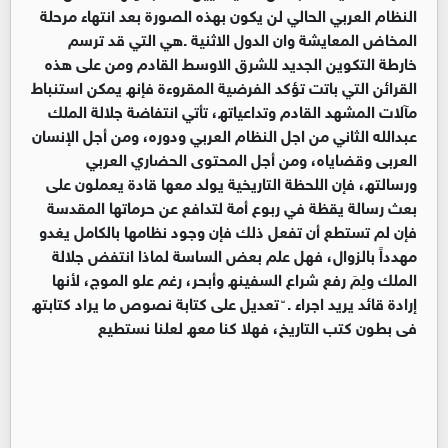
النظام العربي الحالي لن یكون بھذه الصورة بعد انتھاء مرحلة
المخاض المعایشة وان الدول الاثنیة .ھي التي قد ترسم
خارطة التكوین الجدید للشرق الاوسط القادم ومن على ھذه
القرائن التي باتت تؤكد الفرضیة المقروءة فإنھ یمكن استنباط
مآلات المشھد القادم وتداعیاتھ، تأتي انتفاضة جلالة الملك
عبدالله الثاني من اجل النظام العربي ودوره، ومن أجل الإنسان
العربى وقضایاه، ومن أجل المحتوى الحضاري العربي
ورسالتھ، فإن اللحظة التاریخیة یولد معھا قادة یعملون على
بعث رسالة یقظة في ربوع أمة لتدافع عن حرماتھا المقدسة
فإن لم تستطع أن تفعل ذلك فإن وجود نظامھا بالكامل یغدو
مھدداً بالزوال، فھل علم بعض الساسة لماذا انتفض جلالة
الملك ولِمَ رفع شراع السفینھ وأبحر، رغم علو الموج، لأنھا
إرادة قائد یرید اجراء . ّ تعدیل على كتابة نصوص ما یراد كتابتھ
فى بطون كتب التاریخ، فھلا كنا معھ لعلنا نستطیع