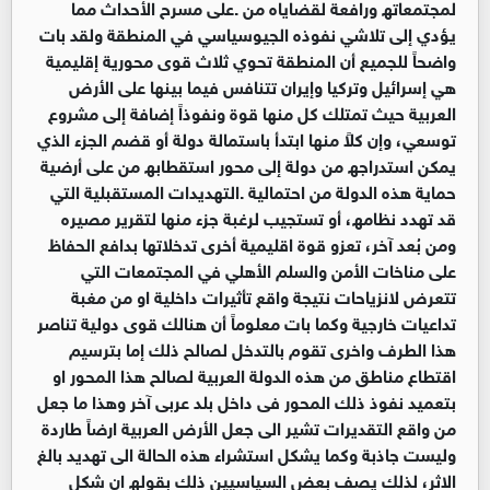
لمجتمعاتھ ورافعة لقضایاه من .على مسرح الأحداث مما
یؤدي إلى تلاشي نفوذه الجیوسیاسي في المنطقة ولقد بات
واضحاً للجمیع أن المنطقة تحوي ثلاث قوى محوریة إقلیمیة
ھي إسرائیل وتركیا وإیران تتنافس فیما بینھا على الأرض
العربیة حیث تمتلك كل منھا قوة ونفوذاً إضافة إلى مشروع
توسعي، وإن كلاً منھا ابتدأ باستمالة دولة أو قضم الجزء الذي
یمكن استدراجھ من دولة إلى محور استقطابھ من على أرضیة
حمایة ھذه الدولة من احتمالیة .التھدیدات المستقبلیة التي
قد تھدد نظامھ، أو تستجیب لرغبة جزء منھا لتقریر مصیره
ومن بُعد آخر، تعزو قوة اقلیمیة أخرى تدخلاتھا بدافع الحفاظ
على مناخات الأمن والسلم الأھلي في المجتمعات التي
تتعرض لانزیاحات نتیجة واقع تأثیرات داخلیة او من مغبة
تداعیات خارجیة وكما بات معلوماً أن ھنالك قوى دولیة تناصر
ھذا الطرف واخرى تقوم بالتدخل لصالح ذلك إما بترسیم
اقتطاع مناطق من ھذه الدولة العربیة لصالح ھذا المحور او
بتعمید نفوذ ذلك المحور فى داخل بلد عربى آخر وھذا ما جعل
من واقع التقدیرات تشیر الى جعل الأرض العربیة ارضاً طاردة
ولیست جاذبة وكما یشكل استشراء ھذه الحالة الى تھدید بالغ
الاثر، لذلك یصف بعض السیاسیین ذلك بقولھ ان شكل