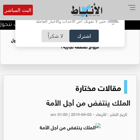
البث المباشر
أترغب في تفعيل الإشعارات؟
حتى لا تفوتك آخر الأحداث والأخبار العاجلة
استراتيجيات التدويل،،، كيف تتحول 
اشترك
لا شكراً
فتيات يستغللنه لتحقيق مكاسب مادية.. هل تحول
الزواج لصفقة تجارية؟
مقالات مختارة
الملك ینتفض من أجل الأمة
تاريخ النشر : الأربعاء - am 01:08 | 2019-04-03