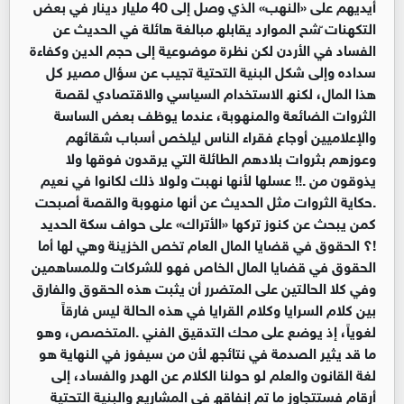
أیدیھم على «النھب» الذي وصل إلى 40 ملیار دینار في بعض
التكھنات ّشح الموارد یقابلھ مبالغة ھائلة في الحدیث عن
الفساد في الأردن لكن نظرة موضوعیة إلى حجم الدین وكفاءة
سداده وإلى شكل البنیة التحتیة تجیب عن سؤال مصیر كل
ھذا المال، لكنھ الاستخدام السیاسي والاقتصادي لقصة
الثروات الضائعة والمنھوبة، عندما یوظف بعض الساسة
والإعلامیین أوجاع فقراء الناس لیلخص أسباب شقائھم
وعوزھم بثروات بلادھم الطائلة التي یرقدون فوقھا ولا
یذوقون من .!! عسلھا لأنھا نھبت ولولا ذلك لكانوا في نعیم
.حكایة الثروات مثل الحدیث عن أنھا منھوبة والقصة أصبحت
كمن یبحث عن كنوز تركھا «الأتراك» على حواف سكة الحدید
!؟ الحقوق في قضایا المال العام تخص الخزینة وھي لھا أما
الحقوق في قضایا المال الخاص فھو للشركات وللمساھمین
وفي كلا الحالتین على المتضرر أن یثبت ھذه الحقوق والفارق
بین كلام السرایا وكلام القرایا في ھذه الحالة لیس فارقاً
لغویاً، إذ یوضع على محك التدقیق الفني .المتخصص، وھو
ما قد یثیر الصدمة في نتائجھ لأن من سیفوز في النھایة ھو
لغة القانون والعلم لو حولنا الكلام عن الھدر والفساد، إلى
أرقام فستتجاوز ما تم إنفاقھ في المشاریع والبنیة التحتیة