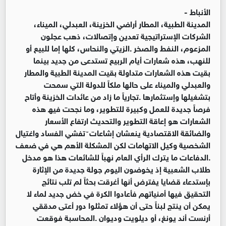
الأنباط -
المدینة الطبیة، المطار أراضي الخزینة، العبدلي، المیناء،
الشركات الإستراتیجیة تعدین وإتصالات، ذھب عجلون
المزعوم، النفط والصخر .الزیتي والنحاس، كلھا إما للبیع أو
للنھب، ھذه شعارات أیام الربیع تستدعى من جدید بینما
بقیت ھذه الشعارات متداولة بقیت المدینة الطبیة والمطار
والعبدلي والمیناء على حالھا ملكاً للدولة التي سمحت
بتشغیلھا وإستثمارھا .تجاریاً ما زاد من عائدات الخزینة وأتاح
فرصاً جدیدة للعمل وكبیرة للتطویر، وما نجحت فیھ ھذه
الشعارات ھو إعاقة التطویر والتحدیث ارتفاع الأسعار
والضائقة الاقتصادیة ینعشان إشاعات ّ تفشي الفساد واغتیال
الشخصیة وكیل الاتھامات لكن المشكلة الأھم ھي في ضعف
.الدفاعات ما یترك الرأي العام نھباً للشائعات ھذا ھو مدخل
طلاب الشعبیة إذ یخوضون الیوم جولة جدیدة من الإثارة
بإستدعاء قضایا یفترض أنھا أغرقت بحثاً لم تلب نتائج
التحقیق فیھا أمنیاتھم فأعادوا الكرة في خض جدید لماء لا
یمكن أن ینتج لبناً حتى أن ھؤلاء تمثلوا دور أعتى مدققي
أرنست أند یونغ، أو دیلویت ودیوان .المحاسبة فوقعت