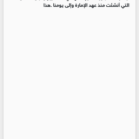
التي أنشئت منذ عھد الإمارة وإلى یومنا .ھذا