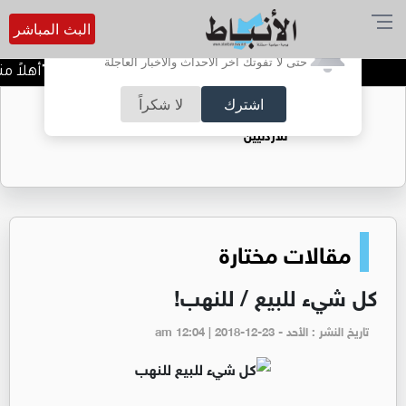
البث المباشر
أترغب في تفعيل الإشعارات؟
حتى لا تفوتك آخر الأحداث والأخبار العاجلة
مجموعة المناصير تُطلق "أهلاً منا
اشترك
لا شكراً
حقل الريشة حين يتحول الغاز إلى فرص عمل
للأردنيين
مقالات مختارة
كل شيء للبیع / للنھب!
تاريخ النشر : الأحد - am 12:04 | 2018-12-23