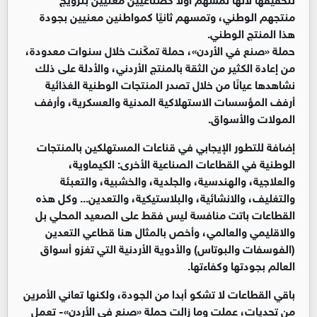
منتجهم الوطني، وتمسهم ثانيًا كمواطنين معنيين بجودة
هذا المنتج الوطني.
حملة «صنع في الأردن»، حملة تمكّنت خلال سنوات معدودة،
من إعادة الكثير من الثقة بالمنتج الأردني، والأدلة على ذلك
نشاهدها عيانًا من خلال تصدر المنتجات الوطنية الغذائية
أرفف المؤسسات الاستهلاكية المدنية والعسكرية، وأرفف
المولات والأسواق.
إضافة للتطور الإيجابي في قناعات المستهلكين بالمنتجات
الوطنية في القطاعات الصناعية الأخرى: الكيماوية،
والعلاجية، والهندسية، والجلدية، والخشبية، والتعبئة
والتغليف، والانشائية، والبلاستيكية، والتعدين... وكل هذه
القطاعات باتت منافسة ليس فقط على الصعيد المحلي بل
والاقليمي والعالمي، وأخص بالمثال هنا قطاعي التعدين
(الفوسفات والبوتاس) والأدوية الأردنية التي تغزو أسواق
العالم بجودتها وكفاءتها.
باقي القطاعات لا تشكو أبدا من الجودة، ولكنها تعاني الأمرين
من تحديات، عملت وما زالت حملة «صنع في الأردن»- تعمل