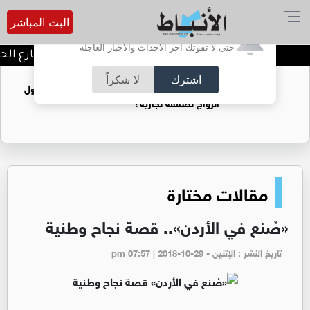
البث المباشر
أترغب في تفعيل الإشعارات؟
حتى لا تفوتك آخر الأحداث والأخبار العاجلة
توقيف شبكات دعارة في شارع الحمرا
اشترك
لا شكراً
فتيات يستغللنه لتحقيق مكاسب مادية.. هل تحول
الزواج لصفقة تجارية؟
مقالات مختارة
«صُنع في الأردن».. قصة نجاح وطنية
تاريخ النشر : الإثنين - pm 07:57 | 2018-10-29