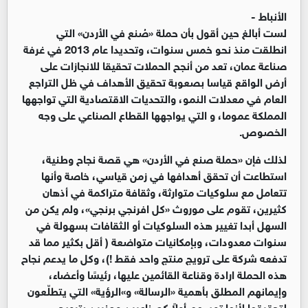
الأنباط -
لست أبالغ حين أقول بأن حملة «صُنع في الأردن» التي
انطلقت منذ نحو خمس سنوات، وتحديدا عام 2013 في غرفة
صناعة عمان، تعد من أنجح الحملات تحقيقا للانجازات على
أرض الواقع قياسا بصعوبة تحقيق الأهداف في ظل التراجع
العام في معدلات النمو، والتحديات الاقتصادية التي تواجهها
المملكة عموما، و التي يواجهها القطاع الصناعي على وجه
الخصوص.
لذلك فإن «حملة صنع في الأردن» هي قصة نجاح وطنية،
استطاعت أن تحقق أهدافها في زمن قياسي، خاصة وأنها
تتعامل مع سلوكيات متوارثة، وثقافة متراكمة في أذهان
كثيرين، تقوم على موروث «كل افرنجي برنجي»، ولم يكن من
السهل أبدا تغيير هذه السلوكيات أو الثقافات بسهولة في
سنوات معدودات، وبإمكانيات متواضعة ( أقل بكثير مما قد
تدفعه شركة على ترويج منتج واحد فقط !)، وكل ما يدعم نجاح
هذه الحملة ارادة وقناعة القائمين عليها، رئيسًا وأعضاء،
وإيمانهم المطلق بأهمية «الرسالة» و»الرؤية» التي يتطلّعون
لتحقيقها لأنها تمسهم أولاً كصناعيين معنيين بترويج