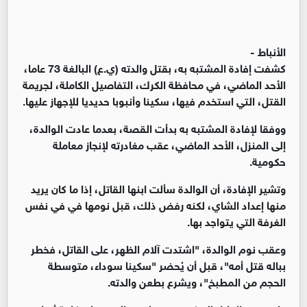
الأنباط -
كشفت إفادة المشتبه به، بقتل والدته (ي.ع) البالغة 73 عاما،
الأحد الماضي، في محافظة الكرك، التفاصيل الكاملة، لجريمة
القتل، التي استخدم فيها، سكينا وأنبوبا حديديا للإجهاز عليها.
ووفقا لإفادة المشتبه به بدأت القصة، بعدما عادت الوالدة،
إلى المنزل، الأحد الماضي، عقب مغادرته لإنجاز معاملة
حكومية.
وتشير الإفادة، أن الوالدة سألت ابنها القاتل، إذا ما كان يريد
منها إعداد الشاي، لكنه رفض ذلك، قبل نومها في في نفس
الغرفة التي يتواجد بها.
وعقب نوم الوالدة، "اشتدت آلام الظهر، على القاتل، فخطر
بباله قتل أمه"، قبل أن يُحضر "سكينا سوداء، متوسطة
الحجم من المطبخ"، ويشرع بطعن والدته.