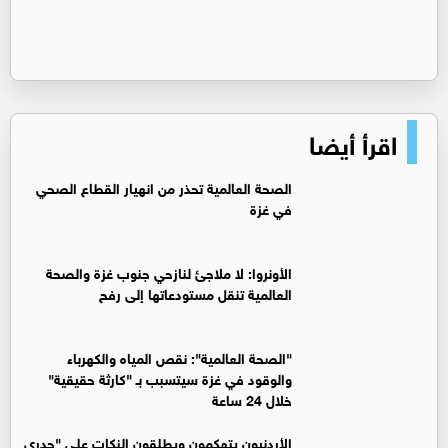
اقرأ أيضا
الصحة العالمية تحذر من انهيار القطاع الصحي
في غزة
الأونروا: لا ملاجئ لنازحي جنوب غزة والصحة
العالمية تنقل مستودعاتها إلى رفح
"الصحة العالمية": نقص المياه والكهرباء
والوقود في غزة سيتسبب بـ "كارثة حقيقية"
خلال 24 ساعة
الأردنيون يتهكمون ويطلقون النكات على "جدري