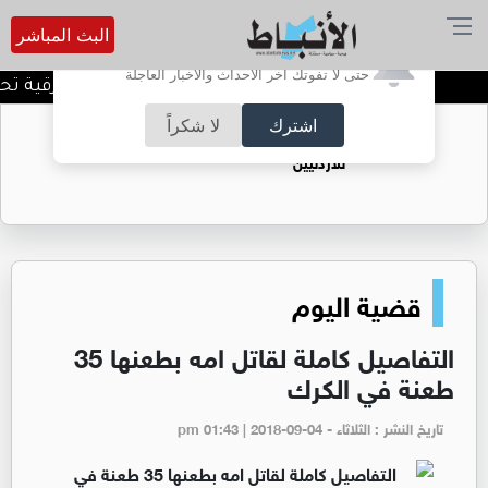
البث المباشر
أترغب في تفعيل الإشعارات؟
حتى لا تفوتك آخر الأحداث والأخبار العاجلة
المنطقة العسكرية الشرقية تحبط
اشترك
لا شكراً
حقل الريشة حين يتحول الغاز إلى فرص عمل
للأردنيين
قضية اليوم
التفاصيل كاملة لقاتل امه بطعنها 35
طعنة في الكرك
تاريخ النشر : الثلاثاء - pm 01:43 | 2018-09-04