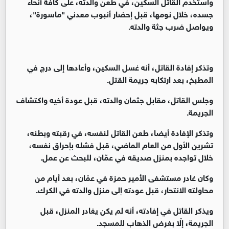
واستخدم القاتل السكين، في طعن والدته، على كافة أنحاء
جسده، خلال نومها، قبل إحضار أنبوب معدني "ماسورة"،
ويواصل ضرب جثة والدته.
وتذكر إفادة القاتل، أنه غسل السكين، وأعادها إلى درج في
المطبخ، بعد ارتكابه جريمة القتل.
وجلس القاتل، مقابل جثمان والدته، قبل عودة أخيه واكتشاف
الجريمة.
وتذكر الإفادة أيضا، طعن القاتل لنفسه، في رقبته وبطنه،
تشرين الأول من العام الماضي، قبل فشله بإحراق نفسه،
خلال تواجده بمنزل صديقه في عمّان، للبحث عن عمل.
وكان غادر مستشفى الأمير حمزة في عمّان، بعد أيام من
محاولته الانتحار، قبل عودته إلى منزل والدته في الكرك.
ويذكر القاتل في إفادته، أنه لم يكن يغادر المنزل، قبل
الجريمة، إلّا بغرض الذهاب للمسجد.