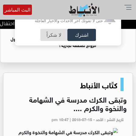
البث المباشر
أترغب في تفعيل الإشعارات؟
حتى لا تفوتك آخر الأحداث والأخبار العاجلة
رئيس الديوان الملكي يرعى احتفال أها
اشترك
لا شكراً
فتيات يستغللنه لتحقيق مكاسب مادية.. هل تحول
الزواج لصفقة تجارية؟
كتّاب الأنباط
وتبقى الكرك مدرسة في الشهامة
والنخوة والكرم ....
تاريخ النشر : الأحد - pm 10:47 | 2018-07-15