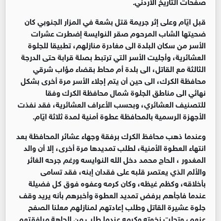
صفحات التاريخ الاردني.
قبل ايّام وعلى إثر جريمة قتل بشعة في المزار الجنوبي كان
ضحيتها الشاب المرحوم صقر النوايسة إضطرت عشرات
الأسر من سكان البلدة الى مغادرة منازلهم، تطبيقا للجلوة
العشائرية، وأجليت الأسر التي ترتبط بصلة قرابة حتى الدرجة
الثالثة مع القاتل، الى بلدة أم محاط بقضاء مؤاب شرقي
محافظة الكرك، الى حين أن يتم إجلاء الأسر مرة أخرى بشكل
نهائي الى مناطق الجلوة شمال محافظة الكرك وفقا
للتصنيف العشائري، وبحسب الأعراف العشائرية، فقد نفذت
الأجهزة الرسمية بالمحافظة عطوة أمنية لمدة ثلاثة ايّام.
وعندما ذهب محافظ الكرك برفقة وجهاء عشائر المحافظة بعد
انتهاء العطوة الأمنية، لطلب تمديدها مرة أخرى، إلا أن والد
المغدور ، الحاج محمد دخل الله النوايسه ورغم جرحه الغائر
والألم الذي يعتصر قلبه على فقدان إبنه، فقد تسامى
بأخلاقه، وكظم غيظه، وكان كرمه وعفوه فوق كل فضيلة
عندما فاجأهم برفض تمديد العطوة وأخبرهم بأنه يريد وقف
جلوة عشيرة القاتل وطلب إعادتهم لمنازلهم معلنا الصفح
عنهم، وتجلت نخوته وكرمه عندما طلب من الجاهة مرافقتهم