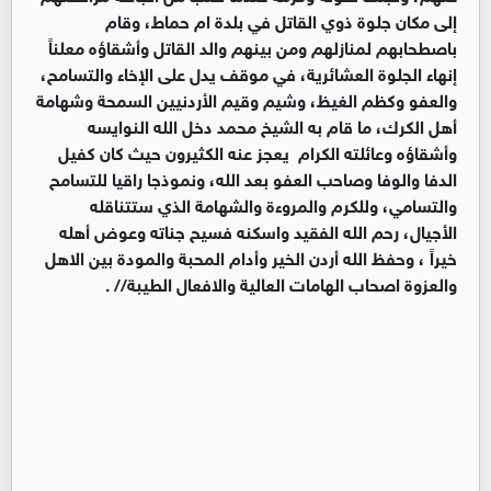
إلى مكان جلوة ذوي القاتل في بلدة ام حماط، وقام
باصطحابهم لمنازلهم ومن بينهم والد القاتل وأشقاؤه معلناً
إنهاء الجلوة العشائرية، في موقف يدل على الإخاء والتسامح،
والعفو وكظم الغيظ، وشيم وقيم الأردنيين السمحة وشهامة
أهل الكرك، ما قام به الشيخ محمد دخل الله النوايسه
وأشقاؤه وعائلته الكرام يعجز عنه الكثيرون حيث كان كفيل
الدفا والوفا وصاحب العفو بعد الله، ونموذجا راقيا للتسامح
والتسامي، وللكرم والمروءة والشهامة الذي ستتناقله
الأجيال، رحم الله الفقيد واسكنه فسيح جناته وعوض أهله
خيراً ، وحفظ الله أردن الخير وأدام المحبة والمودة بين الاهل
والعزوة اصحاب الهامات العالية والافعال الطيبة// .