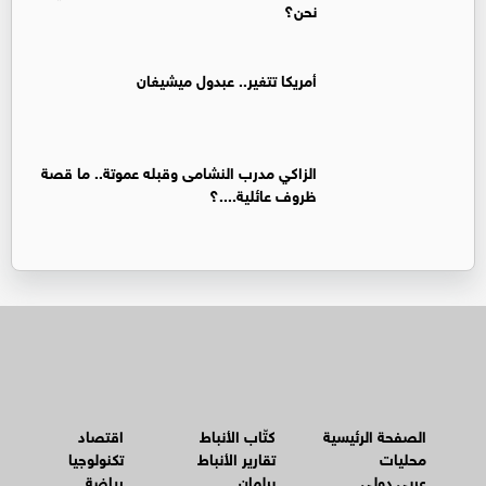
نحن؟
أمريكا تتغير.. عبدول ميشيغان
الزاكي مدرب النشامى وقبله عموتة.. ما قصة
ظروف عائلية....؟
الصفحة الرئيسية
كتّاب الأنباط
اقتصاد
محليات
تقارير الأنباط
تكنولوجيا
عربي دولي
برلمان
رياضة