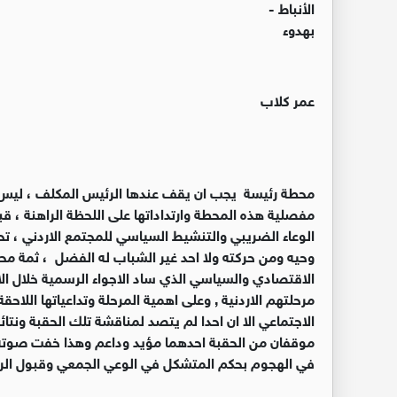
الأنباط -
بهدوء
عمر كلاب
محطة رئيسة يجب ان يقف عندها الرئيس المكلف ، ليس بو
مفصلية هذه المحطة وارتداداتها على اللحظة الراهنة ،
الوعاء الضريبي والتنشيط السياسي للمجتمع الاردني ، ت
وحيه ومن حركته ولا احد غير الشباب له الفضل ، ثمة م
مرحلتهم الاردنية , وعلى اهمية المرحلة وتداعياتها اللا
الاجتماعي الا ان احدا لم يتصد لمناقشة تلك الحقبة ونت
موقفان من الحقبة احدهما مؤيد وداعم وهذا خفت صوته مع
في الهجوم بحكم المتشكل في الوعي الجمعي وقبول الرأ