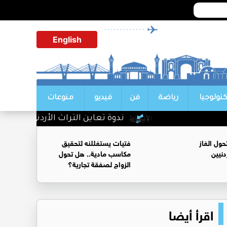
English
كنولوجيا
رياضة
فن
فيديو
منوعات
ندوة تعاين التراث الأردني ضمن البرنا
ول الغاز
فتيات يستغللنه لتحقيق
نيين
مكاسب مادية.. هل تحول
الزواج لصفقة تجارية؟
اقرأ أيضا