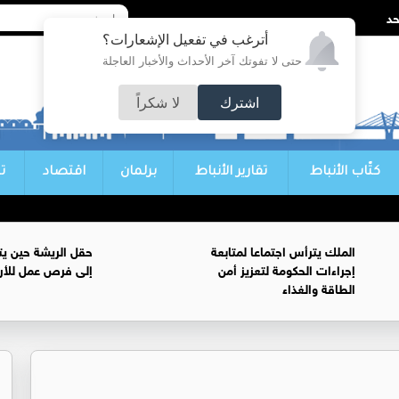
أترغب في تفعيل الإشعارات؟
حتى لا تفوتك آخر الأحداث والأخبار العاجلة
اشترك
لا شكراً
كتّاب الأنباط
تقارير الأنباط
برلمان
اقتصاد
ت
الملك يترأس اجتماعا لمتابعة
حقل الريشة حين يتح
إجراءات الحكومة لتعزيز أمن
إلى فرص عمل للأرد
الطاقة والغذاء