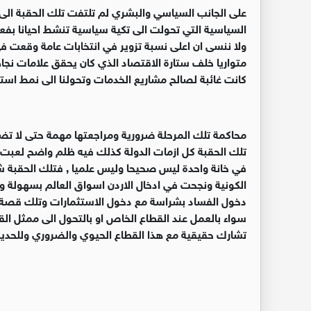
على الجانب السياسي والبشري لم تلتفت تلك الحقبة الى ال
السياسية التي تحولت الى تكية سياسية تنشط احيانا بفعل 
ولا ننسى ان اعلى نسبة تزوير في انتخابات عامة وقعت في 
متواريا خلف ستارة الاقتصاد الذي كان يحقق علامات نجاح
كانت غائبة لصالح مشاريع الخدمات وتحولنا الى نمط استه
محاكمة تلك المرحلة ضرورية ومراجعتها مهمة حتى لا تضيع
تلك الحقبة كل ازمات الدولة كذلك فيه ظلم واضح لعبت ف
في خانة واحدة ليس صحيحا وليس علميا , فتلك الحقبة شه
الكونية ونجحت في ادخال الاردن اسواق العالم بسهولة وي
دخول الفساد بشراسة مع دخول الاستثمارات وتلك قصة يجب
سواء بالعمل عند القطاع الخاص او بالتحول الى ممثل ا
تشارك حقيقية مع هذا القطاع الحيوي والضروري وللحديث