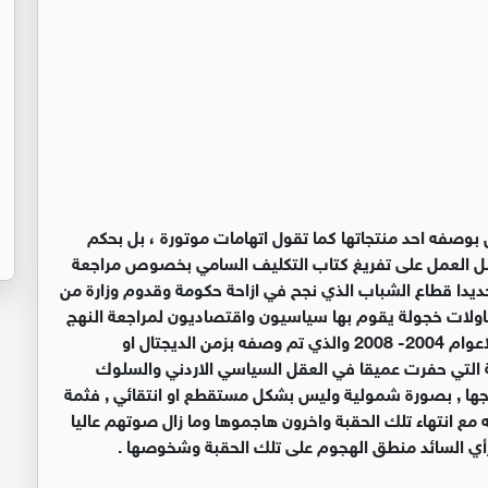
صفه احد منتجاتها كما تقول اتهامات موتورة ، بل بحكم
 قبل العمل على تفريغ كتاب التكليف السامي بخصوص مراجعة
حديدا قطاع الشباب الذي نجح في ازاحة حكومة وقدوم وزارة من
حاولات خجولة يقوم بها سياسيون واقتصاديون لمراجعة النهج
الاقتصادي والسياسي الذي ساد الاجواء الرسمية خلال الاعوام 2004- 2008 والذي تم وصفه بزمن الديجتال او
حقة التي حفرت عميقا في العقل السياسي الاردني والسلوك
ائجها , بصورة شمولية وليس بشكل مستقطع او انتقائي , فثمة
 انتهاء تلك الحقبة واخرون هاجموها وما زال صوتهم عاليا
ي السائد منطق الهجوم على تلك الحقبة وشخوصها .