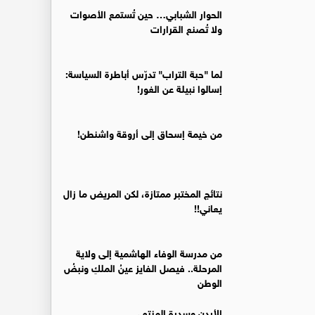
الحوار الشبابي… حين تُستمع الأصوات
ولا تُصنع القرارات
لما "حبة التراب" تدرّس أباطرة السياسة:
إسالوا نبيلة عن الغور!
من خيمة إسحاق إلى أروقة واشنطن!
نتائج المختبر ممتازة، لكن المريض ما زال
يعاني!!
من مدرسة الوفاء الهاشمية إلى ولاية
المرحلة.. فيصل الفايز عينُ الملكِ ونبضُ
الوطن
الأردن وسدرة المنتهى