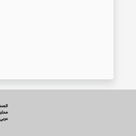
الصفح
محلي
عربي