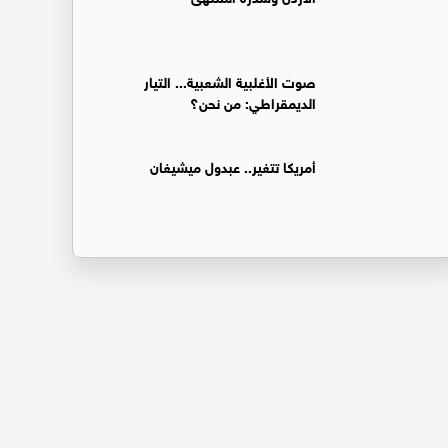
صوت الأغلبية الشعبية... التيار
الديمقراطي: من نحن؟
أمريكا تتغير.. عبدول ميشيغان