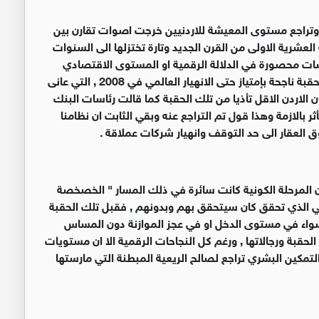
م وتراجع مستوى المعيشة للاردنيين خرجت اصوات تقارن بين
العشرية الاولى من القرن الجديد وتارة تختزلها الى السنوات
قاشات محصورة في الدلالة الرقمية او المستوى الاقتصادي
للسنوات تلك , وبالاستناد الى الدلالة الرقمية فإن تلك الحقبة ناجحة بإمتياز حتى الانهيار العالمي في 2008 , التي عانى
ن الاردن الاقل تأذيا من تلك الحقبة كما قالت رئاسات البنك
 بالازمة وهذا قول تم التراجع عنه وبقي الثابت ان نظامنا
العقار الى حد التوقف وانهيار شركات عملاقة .
ان المرحلة الكونية كانت سائرة في ذلك المسار " الخصخصة
رقمي الذي تحقق كان سيتحقق بهم وبدونهم , فقبل تلك الحقبة
 سواء في مستوى الدخل او في عجز الموازنة دون المساس
لحقبة ورجالاتها , ورغم كل النجاحات الرقمية الا ان مستويات
مكين البشري تراجع لصالح الريعية المبطنة التي مارستها