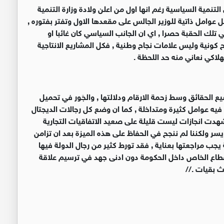
تنمية السياسية رغم انها اول من اعلن ولادة وزارة التنمية
عوامل ذاتية للوزير الجالس على مقعدها الاول وتفتر بفتوره ,
تلك الحقبة حصرا , اي ان الجانب السياسي كان غائبا او
 كونية وليس علامات نجاح وطنية , فكل المشاريع الانتاجية
لاكي نعاني منه حد اللحظة .
 الحقائق وسط زحمة الارقام ودلالتها , والجَور في تحميل
يه عوامل كثيرة ومتداخلة , كما ان وضع كل رجالات الديجتال
دت انجازات ليست قليلة على صعيد الاتفاقيات التجارية
سر ولكننا لم ننجح في الحفاظ على هذه الميزة بعد ان تزامن
 مراجعتها بعناية , فقد تورط كثير من رجال الدولة فيها
لقطاع الخاص داخل الحكومة دون ادنى جهد في ترسيم علاقة
 بقيات .//