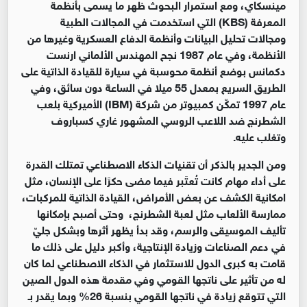
مينسكاي، ومع استمرار البحوث ظهر ما يسمى بأنظمة
المعرفة (KBS) التي استخدمت في المجالات الطبية
ومجالات تحليل البيانات وأنظمة الدفاع العسكرية وغيرها من
الأنظمة، وفي عام 1987 نجح المهندس الألماني ارنست
دكمانس بوضع أنظمة محوسبة في سيارة للقيادة الذاتية على
الطريق السريع بمعدل 55 ميلا في الساعة دون سائق، وفي
عام 1997 تمكّن كمبيوتر من شركة (IBM) الأميركية بلعب
الشطرنج ضد اللاعب الروسي المشهور غاري كسباروف
وتغلب عليه.
ومن الجدير بالذكر أن تقنيات الذكاء الاصطناعي تمتلك القدرة
على أداء مهام كانت تُعتَبر فيما مضى حكرًا على الإنسان، مثل
امكانية الكشف عن بعض الأمراض، القيادة الذاتية للمركبات،
ممارسة الألعاب مثل لعبة الشطرنج، وحتى أصبح بإمكانها
تأليف الموسيقى والرسم، وقد بدأ يظهر أثرها وبشكل جليّ
في دعم الصناعات وزيادة الإنتاجية، وأكبر دليل على ذلك ما
قامت به كبرى الدول للاستثمار في الذكاء الاصطناعي لما كان
له من تأثير على ناتجها القومي وفي مقدمة هذه الدول الصين
التي تتوقع زيادة في ناتجها القومي بنسبة 26% وبما يقدر بـ