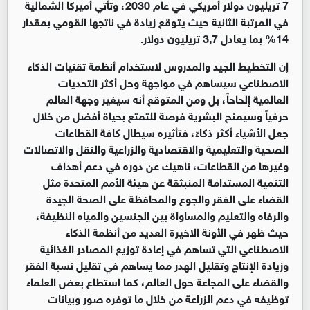
7 تريليون دولار أمريكي في عام 2030، وتأتي أميركا الشمالية
في المرتبة الثانية حيث يتوقع زيادة في ناتجها القومي بمقدار
14% بما يعادل 3,7 تريليون دولار.
إن التخطيط الجيد والمدروس لاستخدام أنظمة تقنيات الذكاء
الاصطناعي سيساهم في مواجهة وحل أكثر التحديات
العالمية إلحاحاً، بل ومن المتوقع أنه سيغير وجهة العالم
حرفياً وسيمنح البشرية فرصة للتمتع بحياة أفضل من خلال
جعل الأشياء أكثر ذكاءً، فتأثيره سيطال كافة القطاعات
الصحية والتعليمية والاقتصادية والزراعية والنقل والاتصالات
وغيرها من القطاعات، ناهيك عن دوره في دعم أهداف
التنمية المستدامة المنبثقة عن هيئة الأمم المتحدة مثل
القضاء على الفقر والجوع والمحافظة على الصحة الجيدة
والرفاه والتعليم والمساواة بين الجنسين والمياه النظيفة،
حيث ظهر في الأونة الاخيرة العديد من أنظمة الذكاء
الاصطناعي التي تساهم في إعادة توزيع المصادر الغذائية
وزيادة الإنتاج وتقليل الهدر مما يساهم في تقليل نسبة الفقر
والقضاء على المجاعة حول العالم، كما استطاع بعض العلماء
توظيفه في دعم الزراعة من خلال ما توفره صور وبيانات