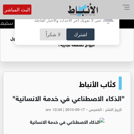
البث المباشر
أترغب في تفعيل الإشعارات؟
حتى لا تفوتك آخر الأحداث والأخبار العاجلة
د. منذر جرادات يهنىء الشيخ سليمان ج
اشترك
لا شكراً
فتيات يستغللنه لتحقيق مكاسب مادية.. هل تحول
الزواج لصفقة تجارية؟
كتّاب الأنباط
"الذكاء الاصطناعي في خدمة الانسانية"
تاريخ النشر : الخميس - am 12:34 | 2018-05-17