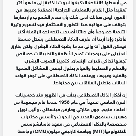
من أبسطها كالثلاجة الذكية والبيوت الذكية إلى ما هو أكثر
تعقيداً مثل القيام بالعمليات الجراحية المعقدة وغيرها من
الأمور، ليس هنالك أدنى شك بأن تقدم الشعوب وازدهارها
يتوقف على مواكبة هذا التطور والاستثمار فيه لتسريع وتيرة
التنمية خصوصاً وأن حياتنا أصبحت تتجه نحو الرقمنة أكثر
فأكثر؛ وإذا أردنا أن نعّرف الذكاء الاصطناعي بشكل مبسط
فيمكن القول أنه وإلى حدٍ ما يشبه الذكاء البشري ولكن بفارق
أنه يُبنى على برمجيات تمنح الأنظمة والتطبيقات خصائص
تجعلها تحاكي قدرات الإنسان، كتمييز الصوت البشري
والتعلم والتخطيط والقيام بحلول لبعض المشاكل العلمية
والفنية وغيرها، ويعتمد الذكاء الاصطناعي على توفر قواعد
البيانات وتحليل العلاقات بين محتواها.
إن أفكار الذكاء الاصطناعي بدأت في الظهور منذ خمسينات
القرن الماضي تحديداً في عام 1956 عندما قام مجموعة من
العلماء منهم: جون مكارثي ومارفن مينسكاي، وألين نويل
وهربرت سيمون بالعديد من البحوث وتأسيس مختبرات
متخصصة بالذكاء الاصطناعي في معهد ماساتشوستس
للتكنولوجيا(MIT) وجامعة كارنيغي ميلون(CMU) وجامعة