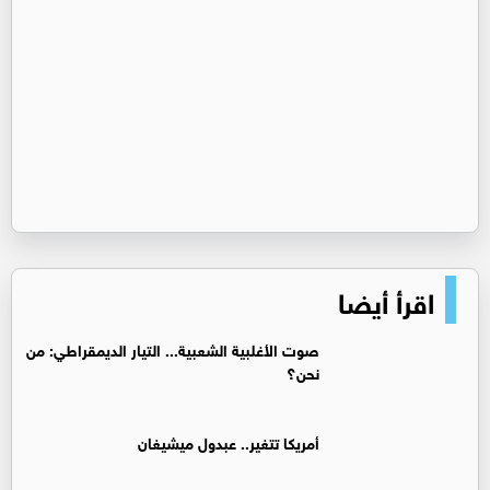
اقرأ أيضا
صوت الأغلبية الشعبية... التيار الديمقراطي: من
نحن؟
أمريكا تتغير.. عبدول ميشيغان