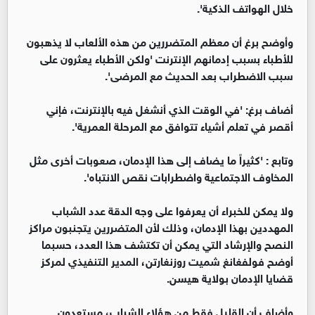
خلال الهواتف الذكية'.
وأوضح برغ أن معظم المتضررين من هذه الألعاب لا يذهبون
للأطباء بسبب إدمانهم الإنترنت 'ولكن الأطباء يعثرون على
سبب الاضطراب بعد الحديث مع المرضى'.
أضاف برغ: 'في الوقت الذي أنشغل فيه بالإنترنت، فإني
أقصر في تعلم أشياء تتوافق مع المرحلة العمرية'.
وتابع : 'كثيراً ما يضاف إلى هذا الإدمان، صعوبات أخرى مثل
المخاوف الاجتماعية واضطرابات نقص الانتباه'.
ولا يمكن للخبراء أن يعرفوا على وجه الدقة عدد الشباب
المهددين بهذا الإدمان، وذلك لأن المتضررين يتجنبون مراكز
النصح والإرشاد التي يمكن أن تكتشف هذا العدد، حسبما
أوضح فولفغانغ شميت روزنغارتن، المدير التنفيذي لمركز
قضايا الإدمان بولاية هيسن.
وأضاف أن القليل فقط من هؤلاء الشباب، مستعدون