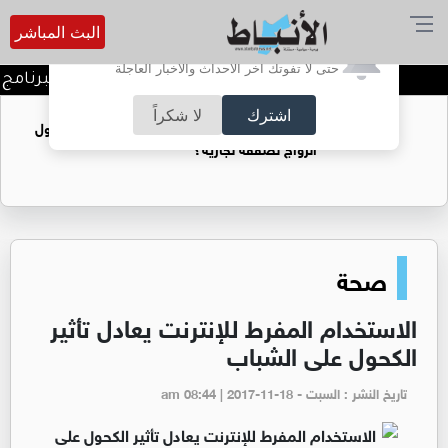
البث المباشر
أترغب في تفعيل الإشعارات؟
حتى لا تفوتك آخر الأحداث والأخبار العاجلة
ندوة تعاين التراث الأردني ضمن البرنامج 
اشترك
لا شكراً
فتيات يستغللنه لتحقيق مكاسب مادية.. هل تحول
الزواج لصفقة تجارية؟
صحة
الاستخدام المفرط للإنترنت يعادل تأثير
الكحول على الشباب
تاريخ النشر : السبت - am 08:44 | 2017-11-18