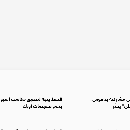
ي مشاركته بدافوس..
النفط يتجه لتحقيق مكاسب أسبوع
طي" يحذّر
بدعم تخفيضات أوبك