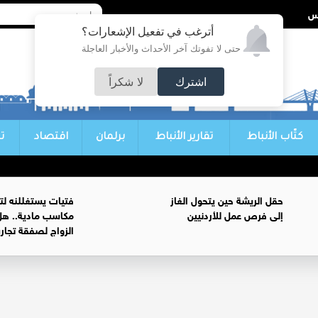
أترغب في تفعيل الإشعارات؟
حتى لا تفوتك آخر الأحداث والأخبار العاجلة
اشترك
لا شكراً
كتّاب الأنباط
تقارير الأنباط
برلمان
اقتصاد
ت
حقل الريشة حين يتحول الغاز
فتيات يستغللنه لت
إلى فرص عمل للأردنيين
مكاسب مادية.. هل
الزواج لصفقة تجار