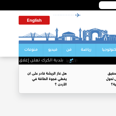
English
كنولوجيا
رياضة
فن
فيديو
منوعات
بلدية الكرك تعلن إغلاق شوارع مؤقتاً 
حقيق
هل غاز الريشة قادر على ان
 تحول
يغطي فجوة الطاقة في
ية؟
الأردن ؟