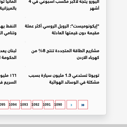
اليورو يتجه لأكبر مكسب أسبوعي في 4
أشهر
بالميزانية ح
"إيكونوميست": الروبل الروسي أكثر عملة
مقيمة دون قيمتها العادلة
وتنامي ا
مشاريع الطاقة المتجددة تنتج 8% من
لبنان يعد
كهرباء الاردن
الحكومة ا
تويوتا تستدعي 1.3 مليون سيارة بسبب
١٦٦ مل
مشكلة في الوسائد الهوائية
السريع في
095
1094
1093
1092
1091
1090