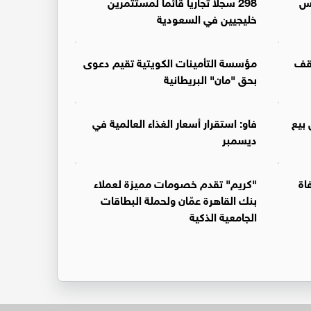
لس
298 سجلاً تجارياً قائماً لمستثمرين
خليجيين في السعودية
وقف
مؤسسة التأمينات الكويتية تقيم دعوى
بحق "مان" البريطانية
ر من بيع
فاو: استقرار أسعار الغذاء العالمية في
ديسمبر
اة
"كريم" تقدم خصومات مميزة لعملاء
بنك القاهرة عمّان ولحملة البطاقات
الجامعية الذكية