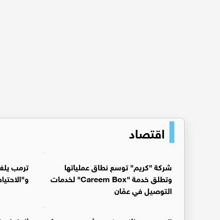
اقتصاد
شركة "كريم" توسع نطاق عملياتها
ترمب يلغ
وتطلق خدمة "Careem Box" لخدمات
و"الاحتيا
التوصيل في عمّان