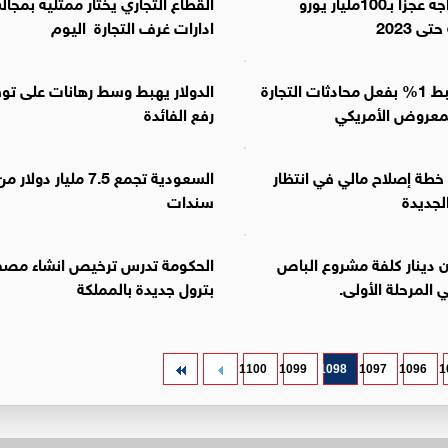
ألمانيا تواجه عجزاً بـ100مليار يورو
القطاع التجاري يختار ممثليه بمجا
تى 2023
ادارات غرف التجارة اليوم
النفط يهبط 1% بفعل محادثات التجارة
الدولار يهبط وسط رهانات على ت
لمعروض الأمريكي
رفع الفائدة
 خطة إصلاح مالي في انتظار
السعودية تجمع 7.5 مليار دولا
لجديدة
سندات
يون دينار كلفة مشروع الباص
الحكومة تدرس ترخيص انشاء مصف
 المرحلة الأولى.
بترول جديدة بالمملكة
1100
1099
1098
1097
1096
1