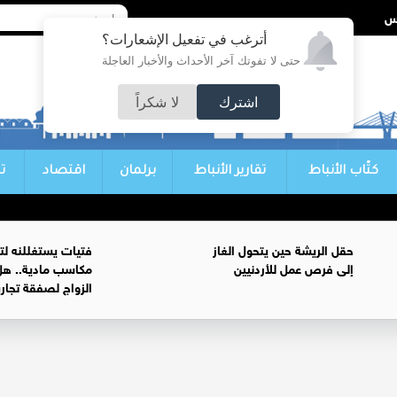
أترغب في تفعيل الإشعارات؟
حتى لا تفوتك آخر الأحداث والأخبار العاجلة
اشترك
لا شكراً
كتّاب الأنباط
تقارير الأنباط
برلمان
اقتصاد
ت
حقل الريشة حين يتحول الغاز
فتيات يستغللنه لت
إلى فرص عمل للأردنيين
مكاسب مادية.. هل
الزواج لصفقة تجار