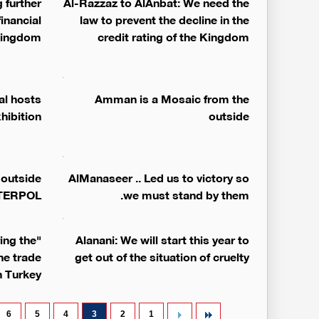
 further
Al-Razzaz to AlAnbat: We need the
financial
law to prevent the decline in the
 Kingdom
credit rating of the Kingdom
al hosts
Amman is a Mosaic from the
hibition
outside
 outside
AlManaseer .. Led us to victory so
TERPOL
we must stand by them.
ring the
Alanani: We will start this year to
he trade
get out of the situation of cruelty
h Turkey
6
5
4
3
2
1