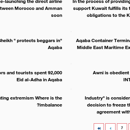
e-launching the direct airline
In the process of providing
tween Morocco and Amman
support Kuwait fulfills its 
soon
obligations to the
"Sheikh " protects beggars in
Aqaba Container Termin
Aqaba
Middle East Maritime Ex
 visitors and tourists spent
Awni is obedient
Eid al-Adha in Aqaba
IN
hting extremism Where is the
"Industry" is conside
imbalance?
decision to freeze t
agreement wit
7