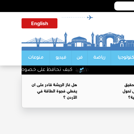
English
كنولوجيا
رياضة
فن
فيديو
منوعات
كيف تحافظ على خصوصية محادثاتك م
حقيق
هل غاز الريشة قادر على ان
 تحول
يغطي فجوة الطاقة في
ية؟
الأردن ؟