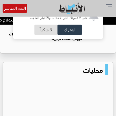
البث المباشر
أترغب في تفعيل الإشعارات؟
حتى لا تفوتك آخر الأحداث والأخبار العاجلة
بلدية الكرك تعلن إغلاق شوارع مؤقت
اشترك
لا شكراً
فتيات يستغللنه لتحقيق مكاسب مادية.. هل تحول
الزواج لصفقة تجارية؟
محليات