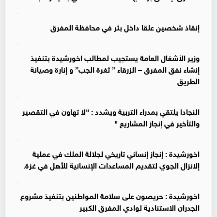
إنقاذ شخصين علقا داخل بئر في محافظة المفرق
وزير الأشغال العامة يستجيب لمطالب اخورشيدة بتنفيذ
إنشاء نفق المفرق – الزرقاء ” ثغرة الجب” و إنارة وصيانة
الطريق
النجادا يلتقي بمدراء التربية ويشدد : "لا تهاون في التقصير
والتأخير في إنجاز المشاريع "
اخورشيدة : إنجاز إنساني تاريخي لجلالة الملك في عملية
إلانزال الجوي لتقديم المساعدات الإنسانية للأهل في غزة.
اخورشيدة : حريصون على سلامة المواطنين بتنفيذ مشروع
الجدران الاستنادية لوادي المفرق الكبير