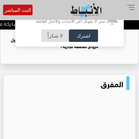
البث المباشر
أترغب في تفعيل الإشعارات؟
حتى لا تفوتك آخر الأحداث والأخبار العاجلة
إغلاق باب التسجيل للمشاركة في مع
اشترك
لا شكراً
فتيات يستغللنه لتحقيق مكاسب مادية.. هل تحول
الزواج لصفقة تجارية؟
المفرق