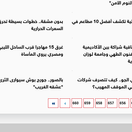
نوم الآمن"
قائمة دولية تكشف أفضل 10 مطاعم في
بدون مشقة.. خطوات بسيطة تحر
السعرات الحرارية
اقية شراكة بين الأكاديمية
غرق 15 مهاجرا قرب الساحل الليبي
فنون الطهي وجامعة لوزان
ومصري يروي المأساة
ة
ي الجو.. كيف تتصرف شركات
بالصور.. جورج بوش سيوارى الثرى
في الموقف المهيب؟
"عشقه الغريب"
660
659
658
657
656