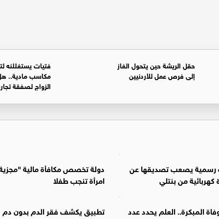
حقل الريشة حين يتحول الغاز
فتيات يستغللنه لت
إلى فرص عمل للأردنيين
مكاسب مادية.. هل
الزواج لصفقة تجار
 رسمية يصعب تصديقها عن
دولة تخصص مكافأة مالية "مجزية
 كهربائية من بنتلي
امرأة تنجب طفلا
فاة المبكرة.. العلم يحدد عدد
تطبيق يكشف فقر الدم بدون دم