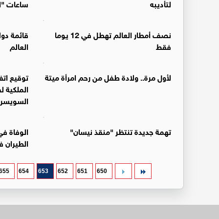
لتأديبه
ساعات "ال
نصف أمطار العالم تهطل في 12 يوما
فقط
العالم
لأول مرة.. ولادة طفل من رحم امرأة ميتة
توقيع اتف
الملكية ل
السويسري
تهمة جديدة تنتظر "منقذ نيسان"
الوفاة ف
الطيران 
655
654
653
652
651
650