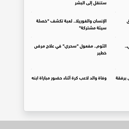
ستنقل إلى البشر
ق
الإنسان والغوريلا.. لعبة تكشف "خصلة
سيئة مشتركة"
..
الثوم.. مفعول "سحري" في علاج مرض
خطير
 برفقة
وفاة والد لاعب كرة أثناء حضور مباراة ابنه