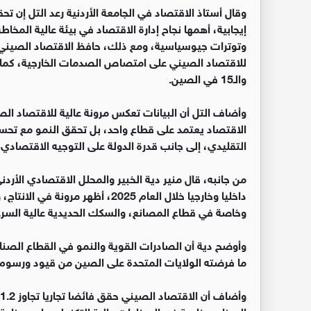
إيجابية، أهمها نجاح إدارة الاقتصاد في بيئة عالية المخاطر، 
وتوترات جيوسياسية، ومع ذلك، حافظ الاقتصاد الصيني 
والـ15 في الصين.
‏وأضاف التل أن البيانات تعكس مرونة عالية للاقتصاد ا
الاقتصاد يعتمد على قطاع واحد، بل تحقق النمو مع تح
التقليدي، إلى جانب قدرة الدولة على التوجيه الاقتصادي 
‏من جانبه، قال منير دية الخبير والمحلل الاقتصادي الأرد
داخليا وخارجيا خلال العام 2025، أ
وخاصة في قطاع المصانع، والسكك الحديدية عالية السرع
‏وأوضح دية أن الصادرات القوية والنمو في القطاع الص
ما فرضته الولايات المتحدة على الصين من قيود ورسوم جمرك
الصناعي خاصة في الصناعات عالية التكنولوجيا، وصناعة 