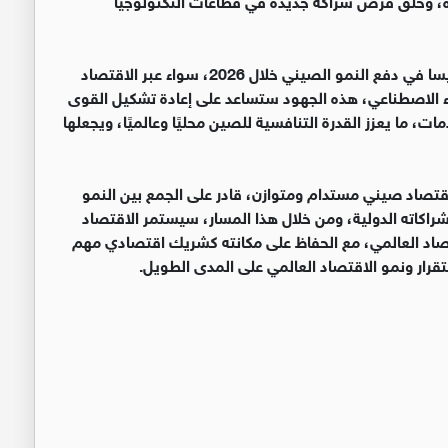
‏وأضاف من المتوقع أن يلعب الابتكار التكنولوجي دورًا رئيسا في دفع النمو الصيني خلال 2026، سواء عبر الاقتصاد
ذكاء الاصطناعي، هذه الجهود ستساعد على إعادة تشكيل القوى
ات، ما يعزز القدرة التنافسية للصين محليًا وعالميًا، ويجعلها
 التطلعات لعام 2026 تعكس رؤية اقتصاد صيني مستدام ومتوازن، قادر على الجمع بين النمو
 شراكاته الدولية، ومن خلال هذا المسار، سيستمر الاقتصاد
صاد العالمي، مع الحفاظ على مكانته كشريك اقتصادي مهم
رار ونمو الاقتصاد العالمي على المدى الطويل.