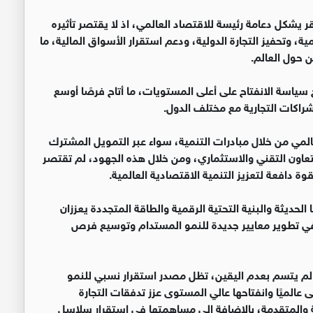
 يشكل دعامة رئيسة للاقتصاد العالمي، اذ لا يقتصر تأثيره
ية، وتحفيز التجارة الدولية، ودعم استقرار الأسواق المالية، ما
 حول العالم.
 سياسة الانفتاح على أعلى المستويات، ما أتاح فرصًا أوسع
شراكات التجارية مع مختلف الدول.
المي من خلال مبادرات التنمية، سواء عبر التمويل المشترك
لتعاون التقني والاستثماري، ومن خلال هذه الجهود، لم تقتصر
دافعة لتعزيز التنمية الاقتصادية العالمية.
 الحديثة والبنية التحتية الرقمية والطاقة المتجددة يعززان
 في تطوير معايير جديدة للنمو المستدام وتوسيع فرص
عالم يتسم بعدم اليقين، تظل مصدر استقرار نسبي للنمو
 عالميًا وانفتاحها عالي المستوى عزز تدفقات التجارة
ة والمتقدمة، بالاضافة إلى مساهمتها في استقرار سلاسل