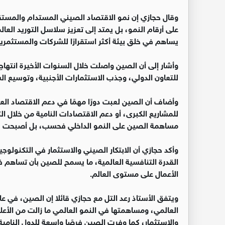
‏وقال حجازي إن نمو الاقتصاد الصيني المستدام والمستقر
على أرقام النمو، بل يمتد إلى تعزيز سلاسل التوريد العالم
يساهم في خلق بيئة أكثر استقرارًا للشركات والمستثمرين
‏وأشار إلى أن الصين واصلت خلال السنوات الأخيرة انتهاج
للتعاون الدولي، وجذب الاستثمارات الأجنبية، وتوسيع ال
‏وأضاف أن الصين لعبت دورًا مهمًا في دعم الاقتصاد الع
للمشاريع الكبرى، أو دعم الاقتصادات النامية من خلال ا
مساهمة الصين على النمو الداخلي فحسب، بل أصبحت قوة 
‏وأكد حجازي أن الابتكار الصيني والاستثمار في التكنولوجيا
القدرة التنافسية العالمية، ما يسمح للصين بأن تساهم
الأعمال على مستوى العالم.
‏ويتفق الأستاذ رعد التل مع حجازي قائلا إن الصين، في 
العالمي، ومساهمتها في النمو العالمي ما زالت من الأعلى
والاستثمار، كما وفرت الصين فرصًا واسعة للدول النامي