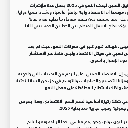
‏وقال أستاذ الاقتصاد في الجامعة الأردنية رعد التل إن تحقيق الصين لهدف النمو في 2025 يحمل عدة مؤشرات
موضحا أن الاقتصاد واجه تباطؤًا عالميًا، وتشددًا نقديًا دوليًا،
على نمو مستقر دون تحفيز مفرط، ما يظهر قدرة قوية
للاقتصاد الصيني على امتصاص الصدمات الخارجية، كما يؤكد نجاح الانتقال المنظم بين الخطتين الخمسيتين الـ14
لصيني، فهناك تنوع كبير في محركات النمو، حيث لم يعد
سن نسبي في هيكل الاقتصاد وليس فقط عبر الاستثمار
دون الإضرار بالسوق.
ني، إن الاقتصاد الصيني، على الرغم من التحديات التي واجهته
ظهر مرونة في الانتاج، ومزايا التصنيع والصادرات، والتوسع في جزء من البنية التحتية
ة، ولذلك استطاع المحافظة على معدل النمو.
ناعي شكلا ركيزة أساسية لدعم النمو الاقتصادي وهذا يعوض
ية وحرب تجارية منذ بداية 2025.
‏وأضاف أن الاقتصاد الصيني حقق فائضا تجاريا تجاوز 1.2 تريليون دولار، وهو رقم قياسي، كما الزيادة ونمو الناتج
الالكترونيات وصناعة السيارات والمعدات الكهربائية الشمسية