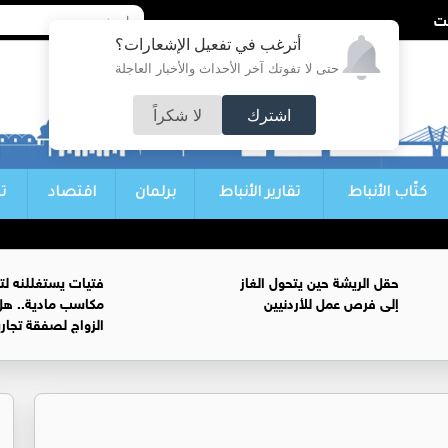
أترغب في تفعيل الإشعارات؟
حتى لا تفوتك آخر الأحداث والأخبار العاجلة
اشترك
لا شكراً
كتّاب الأنباط
تقارير الأنباط
برلمان
اقتصاد
ت
حقل الريشة حين يتحول الغاز
فتيات يستغللنه لت
إلى فرص عمل للأردنيين
مكاسب مادية.. هل
الزواج لصفقة تجار