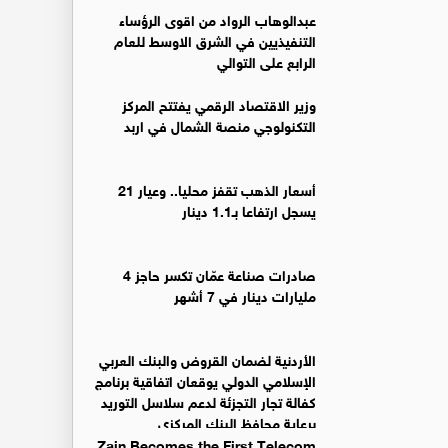
عبدالوهاب الرواد من اقوى الرؤساء
التنفيذيين في الشرق الاوسط للعام
الرابع على التوالي
وزير الاقتصاد الرقمي يفتتح المركز
التكنولوجي منصة الشمال في اربد
أسعار الذهب تقفز محليا.. وعيار 21
يسجل ارتفاعا بـ1.1 دينار
صادرات صناعة عمّان تكسر حاجز 4
مليارات دينار في 7 أشهر
الأردنية لضمان القروض والبنك العربي
الإسلامي الدولي يوقعان اتفاقية برنامج
كفالة تجار التجزئة لدعم سلاسل التوريد
برعاية محافظ البنك المركزي
Zain Becomes the First Telecom