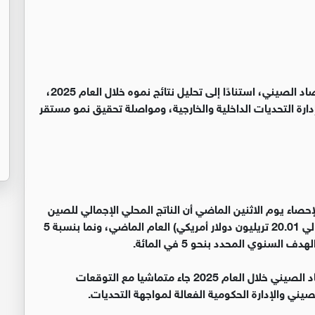
أعرب خبراء اقتصاديون أردنيون عن تفاؤلهم بأداء الاقتصاد الصيني، استنادًا إلى تحليل نتائج نموه خلال العام 2025،
ارة التحديات الداخلية والخارجية، ومواصلة تحقيق نمو مستقر
إحصاء يوم الاثنين الماضي أن الناتج المحلي الإجمالي للصين
سجل مستوى قياسيا قدره 140.1879 تريليون يوان (حوالي 20.01 تريليون دولار أمريكي) العام الماضي، ونما بنسبة 5
‏وأجمع الخبراء الأردنيون على أن ما تم تحقيقه في الاقتصاد الصيني خلال العام 2025 جاء متماشيا مع التوقعات
صيني والإدارة الحكومية الفعالة لمواجهة التحديات.