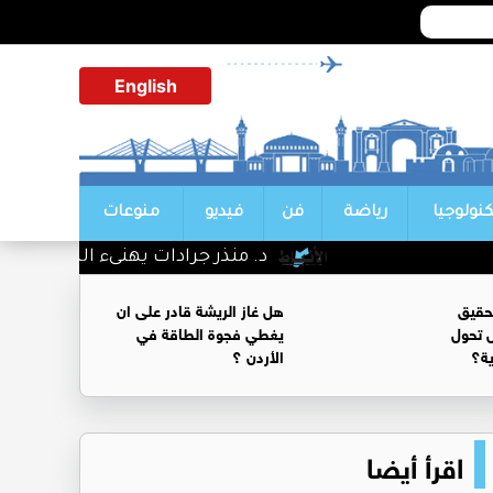
English
كنولوجيا
رياضة
فن
فيديو
منوعات
د. منذر جرادات يهنىء الشيخ سليمان جرا
حقيق
هل غاز الريشة قادر على ان
 تحول
يغطي فجوة الطاقة في
ية؟
الأردن ؟
اقرأ أيضا