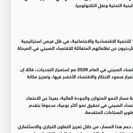
لبنية التحتية ونقل التكنولوجيا.
‏يمثل العام 2026 عام انطلاق تنفيذ الخطة الخمسية الـ15 للتنمية الاقتصادية والاجتماعية، في ظل فرص استراتيجية
لأردنيون عن تطلعاتهم المتفائلة للاقتصاد الصيني في المرحلة
‏وتوقع الأستاذ رعد التل، نموًا أكثر توازنًا وجودة أعلى للاقتصاد الصيني في العام 2026 مع استمرار التحديات، قائلا إن
ر صعود الابتكار والاقتصاد الأخضر فيها، وتعزيز مكانة
سار النمو المتوازن والجودة العالية، بعيدًا عن الاعتماد
تصاد الصيني في تحقيق نمو أكثر نوعية، مدعومًا بتقدم
طوير الصناعات المتقدمة.
ي دعم هذا المسار، من خلال تعزيز التعاون التجاري والاستثماري
رة، وخلق فرص شراكة جديدة في قطاعات التكنولوجيا