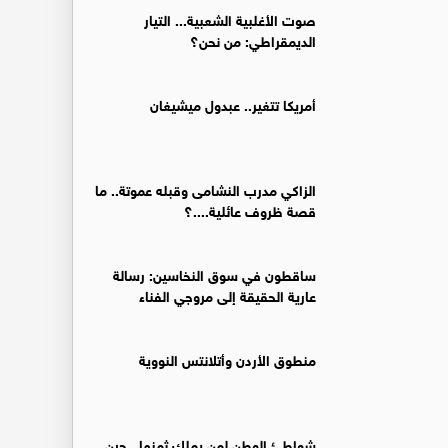
صوت الأغلبية الشعبية... التيار
الديمقراطي: من نحن؟
أمريكا تتغير.. عبدول ميشيغان
الزاكي مدرب النشامى وقبله عموتة.. ما
قصة ظروف عائلية....؟
ساقطون في سوق النخاسين: رسالة
عارية الحقيقة إلى مروجي الفناء
منطوق الأردن وأتلانتس النووية
شواطئ الوطن لمن يملك ثمنها.. حين