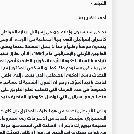
الأنباط -
أحمد الضرابعة
يحتفي سياسيون وإعلاميون في إسرائيل بزيارة المواطن الأ
كاختراق إسرائيلي لأهم بنية اجتماعية في الأردن، ألا وهي
يتخذون موقفاً وطنياً واحداً لا يقبل القسمة عندما يتعلق 
الجانبين الأردني والإسرائ
تتراجع بالنسبة للحكومة الأردنية، فوزير الخارجية أيمن ال
على رف في مستودع ما". كما أن الشخص المذكور رُفع ال
التحدث باسم المكون الاجتماعي الذي ينتمي إليه، ولعل ال
أعادت تأكيد المؤكد، وهو أن القوى الشعبية لا تتسامح 
خصوصاً في هذه المرحلة التي تتطلب قطع الطريق على 
متصالح مع إسرائيل التي تواصل حكومتها المتطرفة تهديد
والآن لنأتِ على تحديد من هو الطرف المخترق، إن كان هو 
الاستخباري تعرّضت للعديد من الاختراقات رغم مصروفاتها
صحيفة نيويورك تايمز أن الأسلحة التي استخدمتها حرك
من قواعد عسكرية إسرائيلية. في موازاة ذلك، تحدثت الع