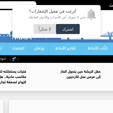
أترغب في تفعيل الإشعارات؟
حتى لا تفوتك آخر الأحداث والأخبار العاجلة
اشترك
لا شكراً
كتّاب الأنباط
تقارير الأنباط
برلمان
اقتصاد
ت
تتويج ا
حقل الريشة حين يتحول الغاز
فتيات يستغللنه لت
إلى فرص عمل للأردنيين
مكاسب مادية.. هل
الزواج لصفقة تجار