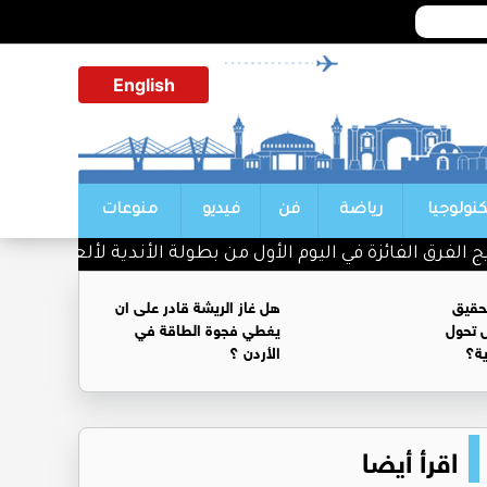
English
كنولوجيا
رياضة
فن
فيديو
منوعات
لفرق الفائزة في اليوم الأول من بطولة الأندية لألعاب القوى
حقيق
هل غاز الريشة قادر على ان
 تحول
يغطي فجوة الطاقة في
ية؟
الأردن ؟
اقرأ أيضا