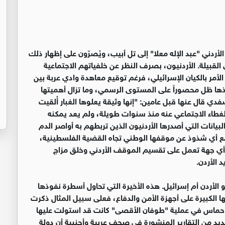
ردني "عبد الإله معلا" إلى تل أبيب، ويُصرّون على إظهار ذلك
 القبيلة. الأردنيون، بصرف النظر عن خلفياتهم الاجتماعية
الأمر بالكيان الإسرائيلي، فرغم توقيع معاهدة وادي عربة بين
يلي عام 1994، إلا أن نطاق تنفيذها ظل محصوراً على المستوى الرسمي، وما تزال أهميتها
صفدي قال عنها قبل عامين: "إنها وثيقة يعلوها الغبار أُلقيت
غطاء الاجتماعي عنه منذ سنوات طويلة، ولم يعد يمكنه
بيانات التي أصدرها الأردنيون الذين تربطهم به أواصر الدم
مع أي شذوذ عن موقفها الوطني تجاه القضية الفلسطينية،
أي جهة تعمل على تقسيم الموقف الأردني وخلق مزاج
 الأردن.
الأردن أم إسرائيل. هذه الأخيرة التي تحاول أسطرة نفوذها
 الكبيرة على أجهزة الأمن والدفاع، فعلى سبيل المثال ذكرت
ة حماس في عملية "طوفان الأقصى" كانت قد استولت عليها
ديد من التقارير المنشورة في صحف عربية وأجنبية أن دولة