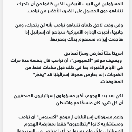
المسؤولين في البيت الأبيض، الذين خافوا من أن يتحرك
نتنياهو دون الحصول على الضوء الأخضر من ترامب.
وفي وقت لاحق طمأن نتنياهو ترامب بأنه لن يتحرك، ومن
جانبها، أخبرت الإدارة الأميركية نتنياهو أن إسرائيل إذا
هاجمت إيران، فستقوم بذلك بمفردها.
أمريكا علنًا تُعارض وسرًا تُصادق
ويضيف موقع "أكسيوس"، أن ترامب قال بنفسه عدة مرات
في الأيام الأخيرة، بما في ذلك قبل ساعات فقط من
الضربات، إنه يعارض هجومًا إسرائيليًا قد "يفجّر"
المفاوضات.
لكن بعد بدء الهجوم، أخبر مسؤولون إسرائيليون الصحفيين
أن كل شيء كان منسقًا مع واشنطن.
وزعم مسؤولان إسرائيليان لـِ موقع "أكسيوس" أن ترامب
ومستشاريه كانوا "يتظاهرون" فقط بمعارضة الهجوم
الإسرائيلي علنًا، ولم يعبروا عن أي اعتراض في السر، وقال