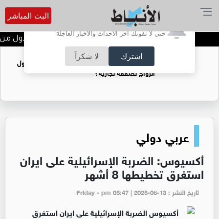
البث المباشر
أترغب في تفعيل الإشعارات؟
حتى لا تفوتك آخر الأحداث والأخبار العاجلة
تتويج الفرق الفائزة في اليوم الأول من بط
اشترك
لا شكراً
فتيات يستغللنه لتحقيق مكاسب مادية.. هل تحول
الزواج لصفقة تجارية؟
عربي دولي
أكسيوس: الضربة الإسرائيلية على ايران
استغرق تخطيطها 8 أشهر
تاريخ النشر : Friday - pm 05:47 | 2025-06-13