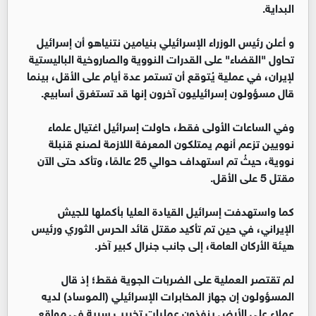
البداية.
و أعلن رئيس الوزراء الإسرائيلي بنيامين نتنياهو أن إسرائيل
تحاول "القضاء" على القدرات النووية والصاروخية الباليستية
لإيران، في عملية يُتوقع أن تستمر عدة أيام على الأقل، بينما
قال مسؤولون إسرائيليون آخرون إنها قد تستغرق أسابيع.
وفي الساعات الأولى فقط، حاولت إسرائيل اغتيال علماء
نوويين تزعم أنهم يمتلكون المعرفة اللازمة لصنع قنبلة
نووية، حيثُ تم استهداف حوالي 25 عالمًا، وتأكد حتى الآن
مقتل 5 على الأقل.
كما واستهدفت إسرائيل القيادة العليا بأكملها للجيش
الإيراني، في حين تم تأكيد مقتل قائد الحرس الثوري ورئيس
هيئة الأركان العامة، إلى جانب جنرال كبير آخر.
لم تقتصر العملية على الضربات الجوية فقط؛ إذ قال
المسؤولون إن جهاز المخابرات الإسرائيلي (الموساد) لديه
عملاء على الأرض ينفذون عمليات تخريب سرية في مواقع