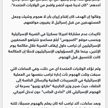
أحدهم: "كان لدينا ضوء أخضر واضح من الولايات المتحدة".
وقالوا إن الهدف كان إقناع إيران بأن لا هجوم وشيك وجعل
المستهدفين من قبل إسرائيل لا يغيرون مواقعهم.
تأكيدات عدم مشاركة اميركا عسكريًا في الضربة الإسرائيلية
وبحسب موقع "اكسيوس" أبلغ مساعدو نتنياهو الصحفيين
الإسرائيليين أن ترامب حاول إيقاف الضربة خلال مكالمة يوم
الإثنين، بينما قال المسؤولون الإسرائيليون لاحقًا إن المكالمة
كانت للتنسيق قبل الهجوم.
ولم تؤكد الولايات المتحدة أي من ذلك، وفي الساعات التي
سبقت وتلت الهجوم نأت إدارة ترامب بنفسها عن العملية
الإسرائيلية في التصريحات العلنية والرسائل الخاصة إلى
الحلفاء، حيثُ صرح وزير الخارجية "ماركو روبيو" بسرعة أن
الهجوم الإسرائيلي كان "أحادي الجانب" دون تدخل أميركي.
وبعد ساعات، أكد ترامب أنه كان يعلم بالهجوم مسبقًا، لكنه