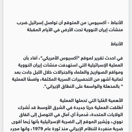
الأنباط -
أكسيوس: من المتوقع أن تواصل إسرائيل ضرب
منشآت إيران النووية تحت الأرض في الأيام المقبلة
الأنباط
في احدث تقرير لموقع "أكسيوس الأمريكي"، أفاد بأن
العملية الإسرائيلية التي استهدفت منشآت إيران النووية
ومواقع الصواريخ والعلماء والجنرالات خلال الليل جاءت بعد
ثمانية أشهر من التحضيرات السرية المكثفة، واصفًا العملية
" بالمذهلة والواسعة على النطاق الإيراني".
الأهمية العُليا التي تحملها العملية
أطلقت العملية حربًا جديدة في الشرق الأوسط قد تُشرك
الولايات المتحدة، مُدمرةً أي آمال في التوصل إلى اتفاق
نووي، ويُشير الموقع إلى الضربة الإسرائيلية بأنها رُبما أقوى
ضربة منفردة للنظام الإيراني منذ ثورة عام 1979، وانها مجرد