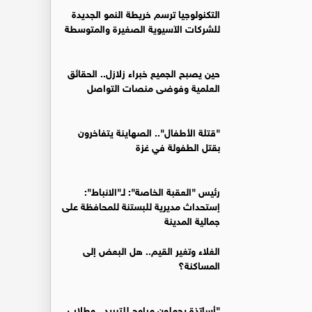
التكنولوجيا ترسم خريطة النمو الجديدة
للشركات الآسيوية الصغيرة والمتوسطة
حين يصبح الجميع خبراء زلازل.. الحقائق
العلمية وفوضى منصات التواصل
"قتلة الأطفال".. الصهاينة يتفاخرون
بقتل الطفولة في غزة
رئيس "العقبة الخاصة": لـ"الانباط":
إستحداث مديرية للبستنة للمحافظة على
جمالية المدينة
الغلاء وتغير القيم.. هل البعض إلى
المساكنة؟
"أساتذة يحملون مراوح للتبريد.. وطلاب