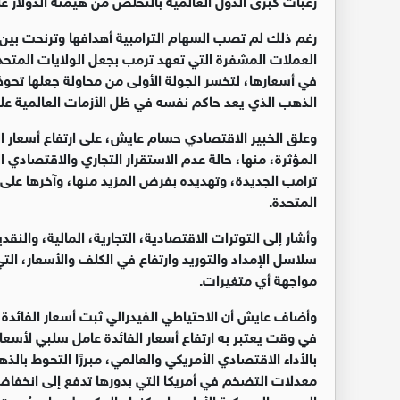
رغم ذلك لم تصب السِهام الترامبية أهدافها وترنحت بين 
العملات المشفرة التي تعهد ترمب بجعل الولايات المتحد
في أسعارها، لتخسر الجولة الأولى من محاولة جعلها تحوطًا
الذهب الذي يعد حاكم نفسه في ظل الأزمات العالمية على 
وعلق الخبير الاقتصادي حسام عايش، على ارتفاع أسعار ا
المؤثرة، منها، حالة عدم الاستقرار التجاري والاقتصادي الع
المتحدة
.
وأشار إلى التوترات الاقتصادية، التجارية، المالية، وا
سلاسل الإمداد والتوريد وارتفاع في الكلف والأسعار، ا
مواجهة أي متغيرات
.
وأضاف عايش أن الاحتياطي الفيدرالي ثبت أسعار الفائدة،
في وقت يعتبر به ارتفاع أسعار الفائدة عامل سلبي لأسعار
بالأداء الاقتصادي الأمريكي والعالمي، مبررًا التحوط بالذه
معدلات التضخم في أمريكا التي بدورها تدفع إلى انخف
الرسوم الجمركية الأولى على كندا والمكسيك وان جُمدت