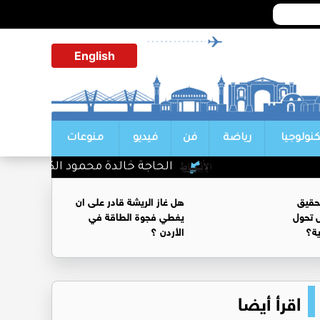
English
كنولوجيا
رياضة
فن
فيديو
منوعات
الحاجة خالدة محمود الكرمي في ذمة الل
حقيق
هل غاز الريشة قادر على ان
 تحول
يغطي فجوة الطاقة في
ية؟
الأردن ؟
اقرأ أيضا