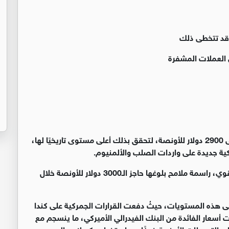
 العملات المشفرة
سجلت أسعار الذهب أمس ارتفاعًا قياسيًا جديدًا لتصل إلى 2900 دولار للأونصة، لتحقق بذلك أعلى مستوى تاريخيًا لها،
ية جديدة على واردات الصلب والألمنيوم
.
وتسير أسعار الذهب منذ بداية العام الحالي باتجاه صاعد قوي، راسمة ملامح بلوغها حاجز الـ3000 دولار للأونصة خلال
لى هذه المستويات، حيثُ دفعت القرارات الجمركية على كندا
سعار الفائدة من البنك الفيدرالي الأميركي، ما ينسجم مع
على التحوطات الأجنبية خوفًا من استخدامه كسلاح مالي
.