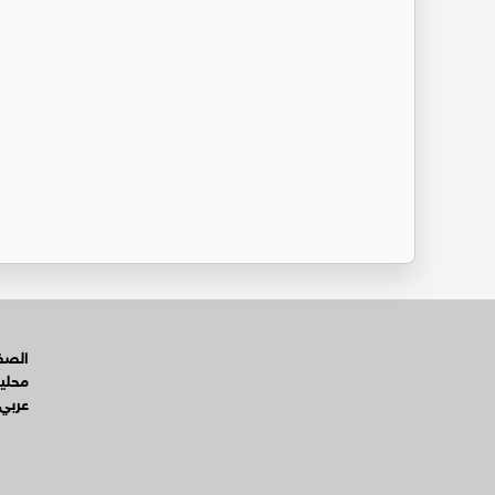
الصفح
محلي
عربي