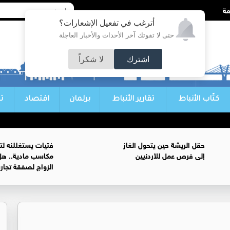
أترغب في تفعيل الإشعارات؟
حتى لا تفوتك آخر الأحداث والأخبار العاجلة
اشترك
لا شكراً
كتّاب الأنباط
تقارير الأنباط
برلمان
اقتصاد
ت
حقل الريشة حين يتحول الغاز
فتيات يستغللنه لت
إلى فرص عمل للأردنيين
مكاسب مادية.. هل
الزواج لصفقة تجار