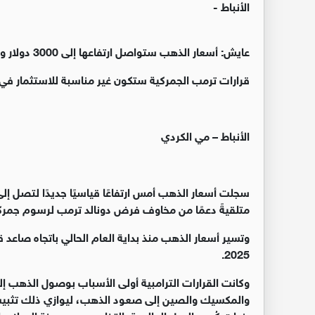
الأنباط -
عايش: أسعار الذهب ستواصل ارتفاعها إلى 3000 دولار وقد تتخطى ذلك
قرارات ترمب الجمركية ستكون غير مناسبة للاستثمار في
الأنباط – مي الكردي
متلقيةً دعمًا من مخاوف فرض دونالد ترمب لرسوم جمرك
.
2025
وكانت القرارات الترامبية أولى الأسباب بوصول الذهب إ
والمكسيك والصين إلى صعود الذهب، ليوازي ذلك تثبيت أ
رغبات كُبرى الدول العالمية بالتخلص من هيمنة الدولار 