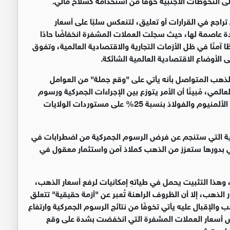
تراجع في القرارات أو تعليق، لتنعكس سلبًا على أسعار
ة عاصمة لها، حيث سجلت العملات المشفرة انخفاضًا حادًا
 آمنًا في ظل الأزمات التجارية والاقتصادية العالمية، وتفوق
الأوضاع الاقتصادية العالمية الشائكة
.
لذهب المتواصل بأنه يأتي على "وقع جملة" من العوامل
المي، مُبينًا أن الأمر يتوزع بين الإجراءات الجمركية ورسوم
ترامب الجديدة، وتهديده بفرض المزيد منها، وآخرها على الألمنيوم والفولاذ بنسبة 25% على مستوردات الولايات
لنقدية التي ستنجم عن فرض الرسوم الجمركية من اضطرابات في
لتي بدورها ستعزز من الذهب كملاذ آمن واستثمار معقول في
 وهذا التثبيت يحمل في طياتهِ إمكانيات لرفع أسعار الذهب،
 الذهب، إلا أن الظروف الراهنة تُعبر عن "أزمة حقيقية" تتعلق
ب والإقبال عليه يأتي تخوفًا من نتائج الرسوم الجمركية وارتفاع
اض أسعار العملات المشفرة التي انخفضت بشدة على وقع
 لمدة شهر
.