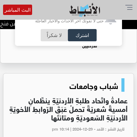
البث المباشر
أترغب في تفعيل الإشعارات؟
حتى لا تفوتك آخر الأحداث والأخبار العاجلة
المستقلة للانتخاب تعلن عن فتح باب ا
اشترك
لا شكراً
حقل الريشة حين يتحول الغاز إلى فرص عمل
للأردنيين
شباب وجامعات
عمادةُ واتّحاد طلبةِ الأردنيّةِ ينظّمانِ
أمسيةً شعريّةً تحملُ عَبَقَ الرّوابطِ الأخويّةِ
الأردنيّةِ السّعوديّةِ ومتانتَها
تاريخ النشر : الأحد - pm 10:14 | 2024-12-29