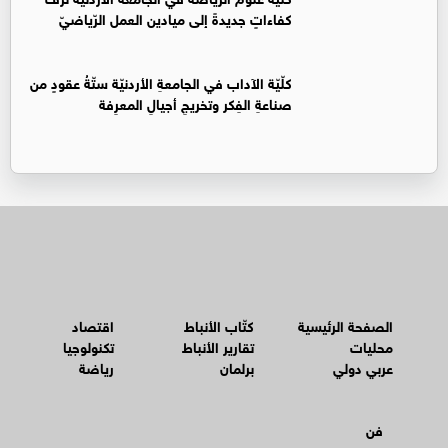
كفاءاتٍ جديدةً إلى ميادين العمل الرّياضيّ
كلّيّة الآداب في الجامعةِ الأردنيّة ستّةُ عقودٍ من
صناعةِ الفِكر وتخريجِ أجيالِ المعرِفة
الصفحة الرئيسية
كتّاب الأنباط
اقتصاد
محليات
تقارير الأنباط
تكنولوجيا
عربي دولي
برلمان
رياضة
فن