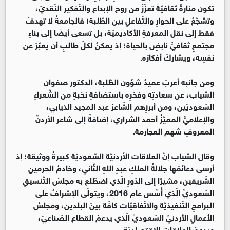
تكونَ منارةً ثقافيّةً تعزّزُ من روحِ الإبداعِ والتّفكيرِ النّقديّ،
وتشجّعُ على الحوارِ والتّفاعلِ بين الطّلبة؛ فالجامعةُ لا تهدفُ
فقط إلى نقلِ المعرفةِ الأكاديميّة، بل تسعى أيضًا إلى بناءِ
مجتمعٍ ثقافيٍّ نابضٍ بالحياة؛ إذ يمكنُ لكلّ طالبٍ أن يعبّرَ عن
نفسِه، ويشاركَ أفكارَه.
ومن جانبِه أعربَ عميدُ شؤونِ الطّلبة، الدكتور صفوان
الشياب، عن سعادتِه وفخرِه باستضافةِ نخبةٍ من الشّعراءِ
السّعوديّين، ومن أبرزِهم الشّاعرُ عبد المجيد الذيابي،
والإعلاميُّ المميّزُ أحمد الشراري، إضافةً إلى شاعرِ الأردنِّ
المعروفِ شهم العجارمة.
وقال الشياب إنّ العلاقاتِ الأردنيّةَ السّعوديّةَ كبيرةٌ ووثيقة؛ إذ
أرسى دعائمَها جلالةُ الملكِ عبدِ اللهِ الثّاني، وخادمُ الحرمين
الشّريفين، مشيرًا إلى الدّورِ الّذي اضطّلعَ به مجلسُ التّنسيقِ
السّعوديِّ الّذي أُسِّسَ عام 2016، ويتولّى الإشرافُ على
البرامجِ التّنفيذيّةِ والاتّفاقيّاتِ كافّة بينَ البلدين، ومجلسُ
الأعمالِ الأردنيِّ السّعوديِّ الّذي يدعمُ القطاعَ الصّناعيّ،
ويدعمُ العلاقاتِ الاقتصاديّة.