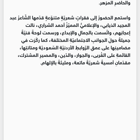
والحاضرِ المزهر.
واستمع الحضورُ إلى فقراتٍ شعريّةٍ متنوّعةٍ قدّمها الشّاعرُ عبد
المجيد الذيابي، والإعلاميُّ المميّزُ أحمد الشراري، نالت
إعجابَهم، واتّسمت بالجمالِ والإبداع، ورسمت لوحةً فنيّةً
جميلةً حولَ الجوانبِ الاجتماعيّةِ المختلفة، كما ركّزت في
مضامينِها على عمقِ الرّوابطِ الأردنيّةِ السّعوديّة ومتانتِها،
القائمةِ على القُربى، والجوار، والدّين، والمصيرِ المشترك،
مقدّمانِ أمسيةً شعريّةً ماتعة، ومليئةً بالإلهام.