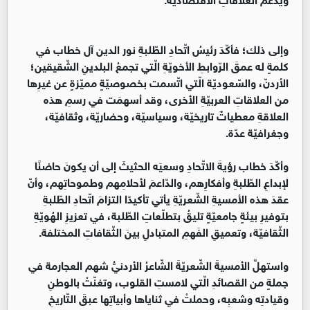
وإلى ذلك؛ فأكّدَ رئيسُ اتّحادِ الطّلبةِ نور الدين آل خطاب في
كلمةٍ له عمقَ الرّوابطِ الأخويّةِ الّتي تجمعُ البلدينِ الشّقيقين؛
الأردنّ، والسّعوديّة الّتي اتّسمت بخصوصيّةٍ مميّزةٍ عن غيرِها
من العلاقاتِ العربيّةِ الأخرى، وقد أسهمَت في رسمِ هذه
العلاقةِ معطياتٌ تاريخيّة، وسياسيّة، وحضاريّة، وثقافيّة،
وجغرافيّة عدّة.
وأكّدَ خطاب رؤيةَ الاتّحادِ وسعيَه الحثيثَ إلى أن يكونَ حاضنًا
لإبداعِ الطّلبةِ وأفكارِهم، والدّاعمَ لأحلامِهم وطموحاتِهم، وأنّ
عقدَ هذه الأمسيةِ الشّعريّةِ يأتي تأكيدًا التزامَ اتّحادِ الطّلبةِ
بتوفيرِ بيئةٍ جامعيّةٍ تليقُ بتطلّعاتِ الطّلبة، في تعزيزِ الهُويّةِ
الثّقافيّة، وتعميقِ الفَهمِ المتبادلِ بينَ الثّقافاتِ المختلفة.
واستهلَّ الأمسيةَ الشّعريّةَ الشّاعرُ الأردنيُّ شهم العجارمة في
جملةٍ من القصائدِ الّتي لامستِ القلوب، وتغنّتْ بالوطنِ
وقيادتِه وشعبِه، وحملتْ في ثناياها وأبياتِها عبقَ التّاريخِ