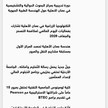
دورة تدريبية بمركز البحوث الدوائية والتشخيصية
في عمان الاهلية حول الهندسة الطبية الحيوية
التكنولوجيا الزراعية في عمان الأهلية تشارك
بفعاليات اليوم العالمي لمكافحة التصحر
والجفاف 2026
هندسة عمان الأهلية تحصد المركز الأول
بمسابقة مشاريع النقل والمرور
جيلٌ جديدٌ يحمل رسالة التّعليم وأمانتَه.. الجامعةُ
الأردنيّة تحتفي بخرّيجي برنامج الدّبلوم العالي
لإعداد المعلّمين
كلية لومينوس الجامعية التقنية تحتفل بمرور 15
عاماً على شراكتها الاستراتيجية مع Pearson
في تقديم برامج BTEC
كلّيّة علوم الرّياضة في الجامعة الأردنيّة تزفّ