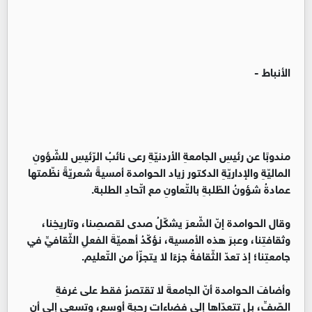
الأنباط -
مندوبًا عن رئيسِ الجامعةِ الأردنيّةِ رعى نائبُ الرّئيسِ للشّؤونِ
الماليّةِ والإداريّةِ الدكتور زياد الحوامدة أمسيةً شعريّةً نظّمتها
عمادةُ شؤونُ الطّلبةِ بالتّعاونِ مع اتّحادِ الطلبة.
وقال الحوامدة إنّ الشّعرَ يشكّلُ صدى لقصصِنا، وتاريخِنا،
وثقافتِنا، وعبرَ هذه الأمسية، نؤكّدُ أهميّةَ الفعلِ الثّقافيِّ في
جامعتِنا؛ إذ تعدّ الثّقافةُ جزءًا لا يتجزّأ من التّعليم.
وأضافَ الحوامدة أنّ الجامعةَ لا تقتصرُ فقط على غرفةِ
الصّفِّ، بل تتعدّاها إلى فضاءاتٍ رحبةٍ أوسع، وتسعى إلى أن