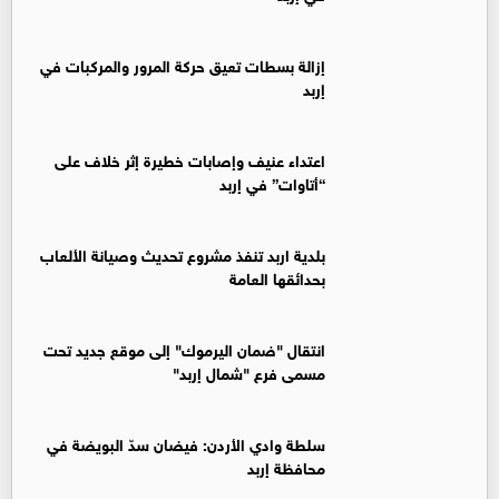
إزالة بسطات تعيق حركة المرور والمركبات في
إربد
اعتداء عنيف وإصابات خطيرة إثر خلاف على
“أتاوات” في إربد
بلدية اربد تنفذ مشروع تحديث وصيانة الألعاب
بحدائقها العامة
انتقال "ضمان اليرموك" إلى موقع جديد تحت
مسمى فرع "شمال إربد"
سلطة وادي الأردن: فيضان سدّ البويضة في
محافظة إربد