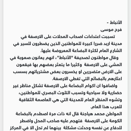
الأنباط -
فرح موسى
تسببت اعتداءات اصحاب المحلات على الارصفة في
مدينة اربد ضررا كبيرة للمواطنين الذين يضطرون للسير في
الشارع العام لكثرة البضاعة المعروضة عليها.
وقال مواطنون لصحيفة "الأنباط"، انهم يعانون صعوبة في
المشي على الارصفة وكثيرا ما يتعثر بعضهم بها فيقعون
على الارض متضررين او يخسرون بعض مشترياتهم بسسب
اعثارهم بالبضائع التي تغطي الارصفة.
واضافوا ان اكوام البضاعة على الارصفة تشكل مناظر غير
حضارية ولا سياحية وتسبب التلوث البصري للمواطنين،
وتشوه المنظر العام للمدينة التي هي العاصمة الثقافية
للعرب هذا العام.
المواطن محمد هياجنة قال انه ذات مرة اصطدم بالبضاعة
الكومة على الارصفة فتهجم عليه صاحب المحل واضطر
للدفاع عن نفسه وحدثت مشكلة بينهما لم تحل الا في المركز