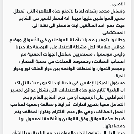
الامني .
وتساءل محمد رشدان لماذا لاتمنع هذه الظاهرة التي تعطل
مسير المواطنين عليها مبينا انه اضطر للسير في الشارع
حيث دفع احد السائقين ابنه فاضطر الى نقله الى
المستشفى.
وطالبوا بتوفـيـر مـمـرات آمـنـة للمواطنين فـي الأسواق ووضع
قوانين صارمة؛ لحل مشكلة الاعتداء على الارصفة حلا جذريا
وليس موسميا ، مستغربين تساهل الجهات المعنية مع
اصحاب المحلات، وخصوصا المحلات في حسبة الخضار ،
ومجمع الاغوار، والمنطقة الواقعة بين دوار الملكة نور ودوار
الدرة .
مسؤول المركز الإعلامي في بلدية اربد الكبرى غيث التل اكد
ان البلدية تتابع منع هذه الاعتداءات التي تشكل عوائق لمسير
المواطنين على الرصيف او في حرم الشارع العام ويتم
التعامل معها بتحرير انذارات ثم ايقاع مخالفة رسمية لصاحب
المحل المخالف، وفي حال عدم الالتزام وتكرار المخالفة يتم
ضبط هذه العوائق وفق القوانين والأنظمة المعمول بها
ومصادرتها.
ودعا التل الى تعاون التجار والمواطنين مع البلدية بهذا الشأن