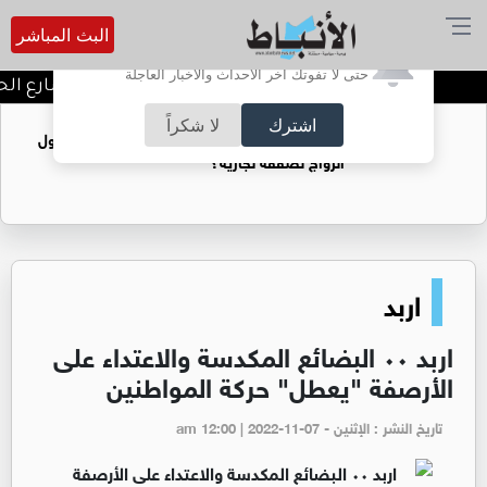
البث المباشر
أترغب في تفعيل الإشعارات؟
حتى لا تفوتك آخر الأحداث والأخبار العاجلة
توقيف شبكات دعارة في شارع الحمر
اشترك
لا شكراً
فتيات يستغللنه لتحقيق مكاسب مادية.. هل تحول
الزواج لصفقة تجارية؟
اربد
اربد ٠٠ البضائع المكدسة والاعتداء على
الأرصفة "يعطل" حركة المواطنين
تاريخ النشر : الإثنين - am 12:00 | 2022-11-07