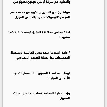
بالتعاون مع شركة أوبس هيفين تكنولوجيز.
مواطنون في المفرق يشكون من ضعف ضخ
المياه و"اليرموك" تتعهد بالفحص الفوري
لجنة مجلس محافظة المفرق توقف تنفيذ 140
مشروعا
"زراعة المفرق" تدعو مربي الماشية لاستكمال
التحصينات قبل حملة الترقيم الإلكتروني
أوقاف محافظة المفرق تحدد مصليات عيد
الأضحى المبارك
وزير الإدارة المحلية يتفقد عددا من بلديات
المفرق