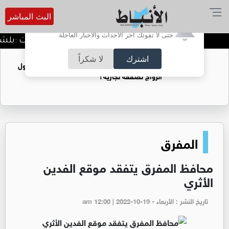
البث المباشر
أترغب في تفعيل الإشعارات؟
حتى لا تفوتك آخر الأحداث والأخبار العاجلة
الدميسي لجماهير الوحدات :بلشنا بالمغرفة و الدوري وح
اشترك
لا شكراً
فتيات يستغللنه لتحقيق مكاسب مادية.. هل تحول
الزواج لصفقة تجارية؟
المفرق
محافظ المفرق يتفقد موقع الفدين
الأثري
تاريخ النشر : الأربعاء - am 12:00 | 2022-10-19