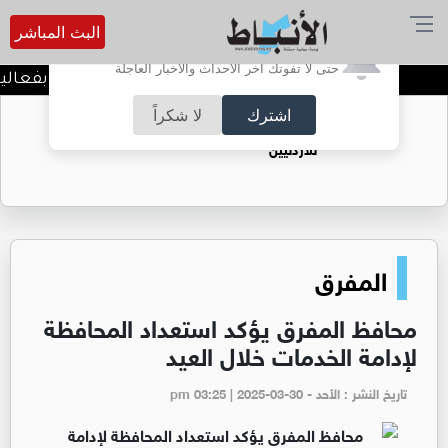
البث المباشر
أترغب في تفعيل الإشعارات؟
حتى لا تفوتك آخر الأحداث والأخبار العاجلة
افضل طرق علاج النمش بفعالية 
اشترك
لا شكراً
حقل الريشة حين يتحول الغاز إلى فرص عمل
للأردنيين
المفرق
محافظ المفرق يؤكد استعداد المحافظة
لإدامة الخدمات خلال العيد
تاريخ النشر : الأحد - pm 03:25 | 2025-03-30