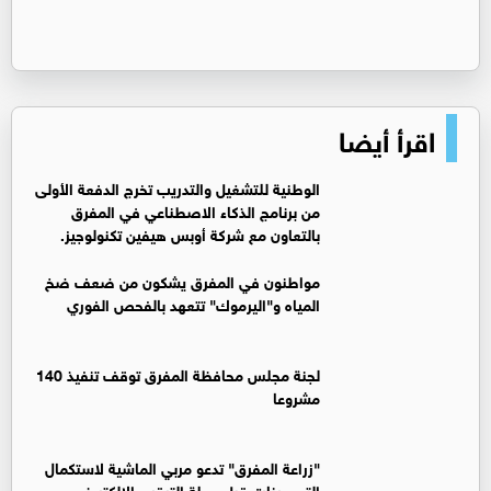
اقرأ أيضا
الوطنية للتشغيل والتدريب تخرج الدفعة الأولى
من برنامج الذكاء الاصطناعي في المفرق
بالتعاون مع شركة أوبس هيفين تكنولوجيز.
مواطنون في المفرق يشكون من ضعف ضخ
المياه و"اليرموك" تتعهد بالفحص الفوري
لجنة مجلس محافظة المفرق توقف تنفيذ 140
مشروعا
"زراعة المفرق" تدعو مربي الماشية لاستكمال
التحصينات قبل حملة الترقيم الإلكتروني