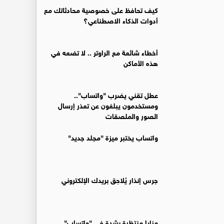
كيف تحافظ على خصوصية محادثاتك مع
أدوات الذكاء الاصطناعي؟
أخطاء شائعة مع الراوتر .. لا تضعه في
هذه الأماكن
عطل تقني يضرب "واتساب"..
ومستخدمون يبلغون عن تعذر إرسال
الصور والملصقات
واتساب يختبر ميزة "مجلد جديد"
جرس إنذار يُلاحِق بريدك الإلكتروني
مزايا منتظرة بشدة في "واتساب"