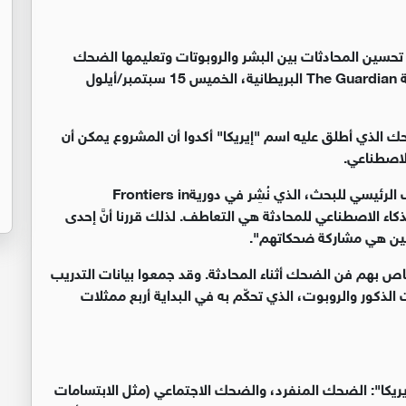
تحسين المحادثات بين البشر والروبوتات وتعليمها الضحك
The Guardian
البريطانية، الخميس 15 سبتمبر/أيلول
ك الذي أطلق عليه اسم "إيريكا" أكدوا أن المشروع يمكن أن
لاصطناعي
.
 الرئيسي للبحث، الذي نُشِر في دورية
Frontiers in
ذكاء الاصطناعي للمحادثة هي التعاطف. لذلك قررنا أنَّ إحدى
مين هي مشاركة ضحكاتهم
".
اص بهم فن الضحك أثناء المحادثة. وقد جمعوا بيانات التدريب
لجامعات الذكور والروبوت، الذي تحكّم به في البداية أربع ممثلات
للروبوت "إيريكا": الضحك المنفرد، والضحك الاجتماعي (مثل الابتسامات