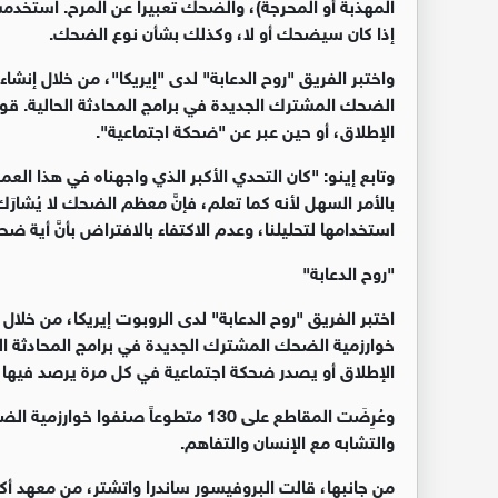
المهذبة أو المحرجة)، والضحك تعبيراً عن المرح. استخدمت
إذا كان سيضحك أو لا، وكذلك بشأن نوع الضحك
.
واختبر الفريق "روح الدعابة" لدى "إيريكا"، من خلال إن
الضحك المشترك الجديدة في برامج المحادثة الحالية. قو
الإطلاق، أو حين عبر عن "ضحكة اجتماعية
".
وتابع إينو: "كان التحدي الأكبر الذي واجهناه في هذا ا
بالأمر السهل لأنه كما تعلم، فإنَّ معظم الضحك لا يُشار
استخدامها لتحليلنا، وعدم الاكتفاء بالافتراض بأنَّ أية ض
"
روح الدعابة
"
اختبر الفريق "روح الدعابة" لدى الروبوت إيريكا، من خل
خوارزمية الضحك المشترك الجديدة في برامج المحادثة ال
الإطلاق أو يصدر ضحكة اجتماعية في كل مرة يرصد فيه
وعُرِضَت المقاطع على 130 متطوعاً صنف
والتشابه مع الإنسان والتفاهم
.
من جانبها، قالت البروفيسور ساندرا واتشتر، من معهد أك