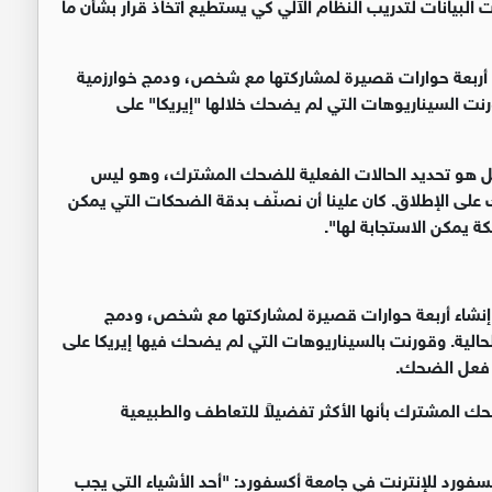
 البيانات لتدريب النظام الآلي كي يستطيع اتخاذ قرار بشأن ما
شاء أربعة حوارات قصيرة لمشاركتها مع شخص، ودمج خوارزمية
رنت السيناريوهات التي لم يضحك خلالها "إيريكا" على
لعمل هو تحديد الحالات الفعلية للضحك المشترك، وهو ليس
َك على الإطلاق. كان علينا أن نصنّف بدقة الضحكات التي يمكن
حكة يمكن الاستجابة لها
".
ال إنشاء أربعة حوارات قصيرة لمشاركتها مع شخص، ودمج
حالية. وقورنت بالسيناريوهات التي لم يضحك فيها إيريكا على
ا فعل الضحك
.
وا خوارزمية الضحك المشترك بأنها الأكثر تفضيلاً للتعاطف والطبيعية
سفورد للإنترنت في جامعة أكسفورد: "أحد الأشياء التي يجب