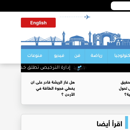
English
كنولوجيا
رياضة
فن
فيديو
منوعات
إدارة الترخيص تطلق خدمة حجز مواعيد ا
حقيق
هل غاز الريشة قادر على ان
 تحول
يغطي فجوة الطاقة في
ية؟
الأردن ؟
اقرأ أيضا