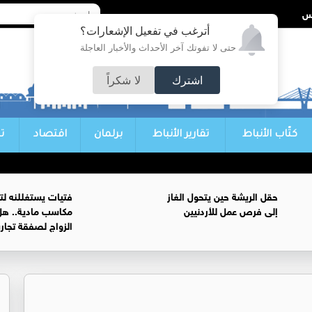
أترغب في تفعيل الإشعارات؟
حتى لا تفوتك آخر الأحداث والأخبار العاجلة
اشترك
لا شكراً
كتّاب الأنباط
تقارير الأنباط
برلمان
اقتصاد
ت
حقل الريشة حين يتحول الغاز
فتيات يستغللنه لت
إلى فرص عمل للأردنيين
مكاسب مادية.. هل
الزواج لصفقة تجار