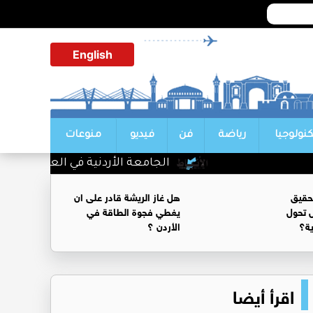
English
كنولوجيا
رياضة
فن
فيديو
منوعات
الجامعة الأردنية في العقبة تبدأ است
حقيق
هل غاز الريشة قادر على ان
 تحول
يغطي فجوة الطاقة في
ية؟
الأردن ؟
اقرأ أيضا