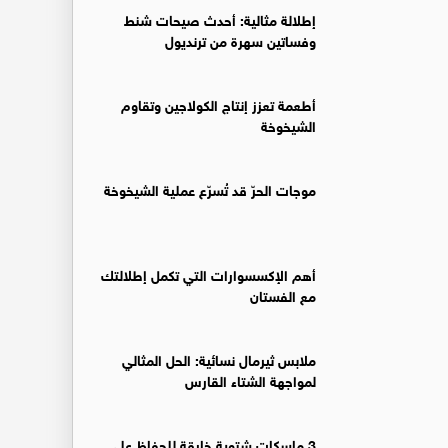
إطلالة مثالية: أحدث صيحات شنط
وفساتين سهرة من ترنديول
أطعمة تعزز إنتاج الكولاجين وتقاوم
الشيخوخة
موجات الحرّ قد تُسرّع عملية الشيخوخة
أهم الإكسسوارات التي تكمل إطلالتك
مع الفستان
ملابس ثيرمال نسائية: الحل المثالي
لمواجهة الشتاء القارس
3 ماسكات شتوية خارقة للحفاظ على