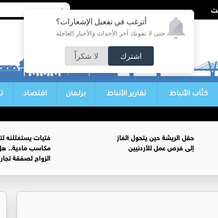
أترغب في تفعيل الإشعارات؟
حتى لا تفوتك آخر الأحداث والأخبار العاجلة
اشترك
لا شكراً
كتّاب الأنباط
تقارير الأنباط
برلمان
اقتصاد
ت
حقل الريشة حين يتحول الغاز
فتيات يستغللنه لت
إلى فرص عمل للأردنيين
مكاسب مادية.. هل
الزواج لصفقة تجار