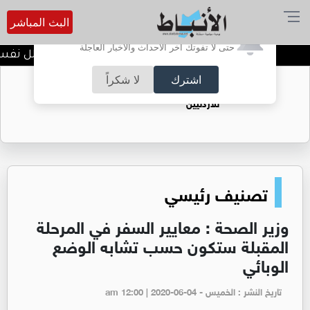
البث المباشر
أترغب في تفعيل الإشعارات؟
حتى لا تفوتك آخر الأحداث والأخبار العاجلة
الضحك وقت الأزمات.. خلل نفسي أم
اشترك
لا شكراً
حقل الريشة حين يتحول الغاز إلى فرص عمل
للأردنيين
تصنيف رئيسي
وزير الصحة : معايير السفر في المرحلة
المقبلة ستكون حسب تشابه الوضع
الوبائي
تاريخ النشر : الخميس - am 12:00 | 2020-06-04