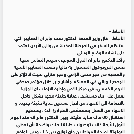
الأنباط -
الأنباط - قال وزير الصحة الدكتور سعد جابر ان المعايير التي
ستنظم السفر في المرحلة المقبلة من والى الأردن تعتمد
على تشابه الوضع الوبائي.
وأكد الدكتور جابر ان الدول الموبوءة سيتم التعامل معها
ضمن البروتوكول المعمول به حاليا وحسب المعايير الأمنية
والصحية من حجر صحي الزامي وحجر منزلي بحيث لا تؤثر على
الوضع الوبائي في المملكة. وأشار جابر خلال مؤتمر صحفي
اليوم الخميس، في مركز الامن وإدارة الازمات ان الوزارة
تعمل على بناء مستشفى عناية حثيثة مجهز بشكل كامل
بالاضافة الى الانتهاء من انجاز قسمين عناية حثيثة جديدة و
الانتهاء من العمل بمستشفى الطوارئ الذي يستطيع
استقبال 60 حالة عناية حثيثة. وبين الدكتور جابر انه منذ اليوم
الأول للأزمة كانت توجيهات جلالة الملك واضحة بأن نعطي
الأولويّة لصحة المواطنين وأن نوازن بين ذلك وبين الواقع