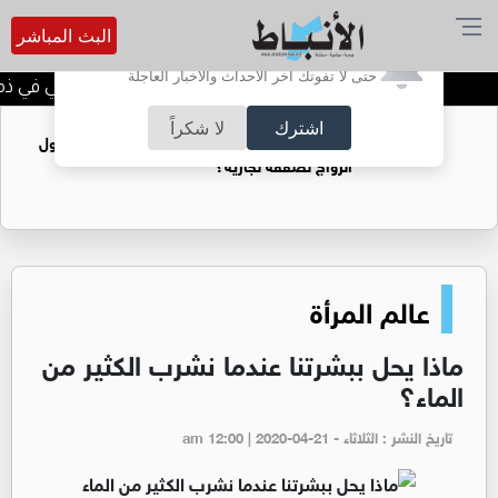
البث المباشر
أترغب في تفعيل الإشعارات؟
حتى لا تفوتك آخر الأحداث والأخبار العاجلة
الحاجة خالدة محمود الكرمي في ذمة ا
اشترك
لا شكراً
فتيات يستغللنه لتحقيق مكاسب مادية.. هل تحول
الزواج لصفقة تجارية؟
عالم المرأة
ماذا يحل ببشرتنا عندما نشرب الكثير من
الماء؟
تاريخ النشر : الثلاثاء - am 12:00 | 2020-04-21