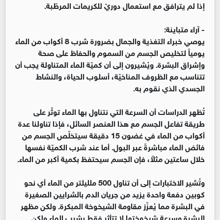
إذا لم يترافق مع استعمال دوريّ للكريمات المرطّبة.
- آراء متباينة:
يوصي خبراء التغذية والجمال بضرورة شرب 8 أكواب من الماء
يومياً لتخليص الجسم من السموم والحفاظ على صحة
وإشراق البشرة. ويُشيرون إلى أن كميّة الماء المتناولة يجب أن
تتناسب مع الظروف المناخيّة، أسلوب الحياة، والنشاط
الجسدي الذي نقوم به.
تُظهر الدراسات أن السرعة التي نتناول بها الماء توثّر على
طريقة تفاعل الجسم مع هذا العنصر السائل، فإذا تناولنا عدة
أكواب من الماء في غضون 15 دقيقة سيتخلّص الجسم من
فائض الماء مباشرةً عبر البول. أما عند شرب الكميّة نفسها
خلال ساعتين مثلاً، فإن الجسم سيحتفظ بكمية أكبر من الماء.
وتُشير الاختبارات إلى أن تناول 500 ملليلتر من الماء أي نحو
كوبين دفعة واحدة يزيد من جريان الدم بالشرايين الصغيرة
في البشرة مما يُعزّز مقاومة الشيخوخة المبكرة. ولكن مظهر
البشرة وسرعة شيخوختها لا تتأثر فقط بشرب الماء ولكن