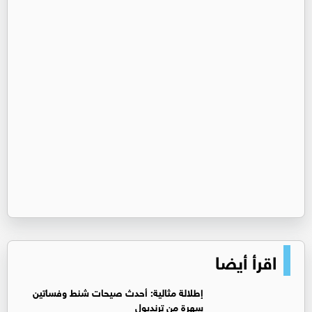
اقرأ أيضا
إطلالة مثالية: أحدث صيحات شنط وفساتين
سهرة من ترنديول