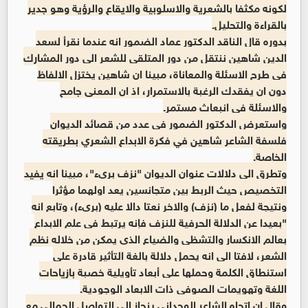
لكونه مكثفا بالشعرية والاسلوبية والايقاع والرؤية وهو جدير
بالقراءة والتحليل.
بدوره قال الناقد الدكتور عماد الضمور انه عندما نقرأ لسعد
الدين شاهين ننتقل من دور المتلقي للشعر الى دور المشارك
في طرح الاسئلة والمعاناة، مبينا ان شاهين يختزل الالفاظ
دون ان يفقدك الرغبة بالاستمرار، اذ ان المعنى جامح
والاسئلة في انبعاث مستمر.
واستعرض الدكتور الضمور في عدد من قصائد الديوان
فلسفة الشاعر شاهين في فكرة الابداع الشعري بطريقته
الخاصة.
وتطرق الى دلالات عنوان الديوان "نزف بريء"، مبينا انه يفيد
التخصيص حيث الربط بين متجانسين يعد اولهما مؤثرا
ونتيجة لفعل ما (نزف) والاخر نعتا دالا عليه (بريء)، وتابع انه
"بعيدا عن الدلالة الحرفية للنزف فإنه يرتبط في علم الابداع
بعالم الانكسار والتشظي والضياع الذي يمكن من خلاله نظم
الشعر، لافتا الى انه يحمل دلالة بالغة التأثير قادرة على
استنطاق الكلمة وحملها على أبعاد تأويلية خصبة بازياحات
اللغة وتهويمات الصوفي ذات الابعاد الوجودية.
وقال إن اتجاه الشاعر الوجداني ينحاز الى التواصل الجمالي مع