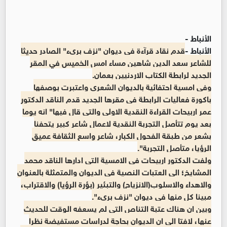
الأنباط -
الأنباط -
قدم نقاد قرآءة في ديوان "نزف بريء" الصادر حديثا
للشاعر سعد الدين شاهين مساء امس الخميس في المقر
الجديد لرابطة الكتاب الاردنيين بعمان.
وفي امسية احتفائية بالديوان الشعري واعتبرت بوصفها
باكورة فعاليات الرابطة في مقرها الجديد قدم الناقد الدكتور
عمر اربيحات القراءة النقدية الاولى والتي قال فيها" انه يوما
بعد يوم تتأصل التجربة النقدية لاعمال شاعر كبير يتحفنا
بشعر من طبقة الفحول الكبار، شاعر واسع الثقافة عميق
الرؤيا، متأصل التجربة".
ولفت الدكتور اربيحات في الامسية التي ادارها الناقد محمد
المشايخ؛ الى العتبات النصية في الديوان والمتمثلة بالعنوان
والاهداء والاسلوب(الانزياح) والتبئير (بؤرة الرؤيا) والاقتراب،
مبينا كل منها في ديوان "نزف بريء".
وبين ان هناك عتبة التناص التي لم يسعفه الوقت للحديث
عنها، لافتا الى ان الديوان بحاجة لدراسات مستفيضة نظرا