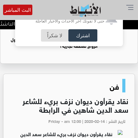
البث المباشر
أترغب في تفعيل الإشعارات؟
حتى لا تفوتك آخر الأحداث والأخبار العاجلة
الاتحاد ينفرد بصدارة دوري الناشئات
اشترك
لا شكراً
فتيات يستغللنه لتحقيق مكاسب مادية.. هل تحول
الزواج لصفقة تجارية؟
فن
نقاد يقرأون ديوان نزف بريء للشاعر
سعد الدين شاهين في الرابطة
تاريخ النشر : Friday - am 12:00 | 2020-02-14