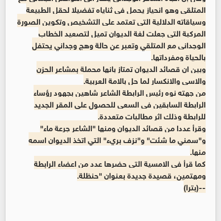
المتلقي وهو انحياز يحمل في ثناياه تفضيلا لحقل الطبيعة
وسياقاته الدلالية التي تعتمد على التشخيص وتكوين الصورة
المركبة التي جعلت لغة الديوان تميل لتصعيد الخطاب
الوجداني مع المتلقي وتعبر عن حالة وهج وجداني يحتفل
بالحياة ومفرداتها.
وبين ان قصائد الديوان تمتاز بانها محملة بمشاعر الحزن
والاسى والانكسار لما حل بالامة العربية.
من جهته نوه رئيس الرابطة الشاعر شاهين بجهود رؤساء
الرابطة السابقين في السعي للحصول على المقر الجديد
للرابطة وذلك اثر مطالبات متعددة.
وقرأ عددا من قصائد الديوان ومنها "الشاعر جرعة ماء"
و"سمني ما شئت" و"نزف بريء" التي اتخذ الديوان اسمه
منها.
كما قرأ في الامسية التي حضرها عدد من اعضاء الرابطة
ومهتمين، قصيدة جديدة بعنوان "حنظلة.
--(بترا)