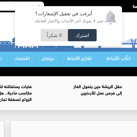
أترغب في تفعيل الإشعارات؟
حتى لا تفوتك آخر الأحداث والأخبار العاجلة
اشترك
لا شكراً
كتّاب الأنباط
تقارير الأنباط
برلمان
اقتصاد
ت
حقل الريشة حين يتحول الغاز
فتيات يستغللنه لت
إلى فرص عمل للأردنيين
مكاسب مادية.. هل
الزواج لصفقة تجار