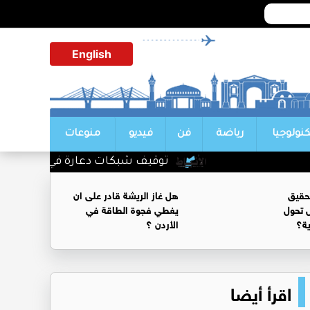
English
كنولوجيا
رياضة
فن
فيديو
منوعات
توقيف شبكات دعارة في شارع الحمرا
حقيق
هل غاز الريشة قادر على ان
 تحول
يغطي فجوة الطاقة في
ية؟
الأردن ؟
اقرأ أيضا