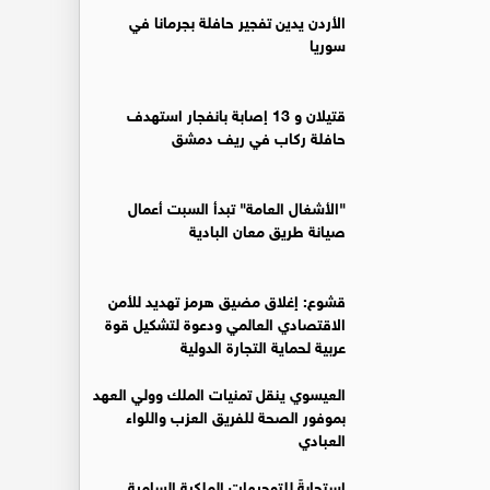
الأردن يدين تفجير حافلة بجرمانا في
سوريا
قتيلان و 13 إصابة بانفجار استهدف
حافلة ركاب في ريف دمشق
"الأشغال العامة" تبدأ السبت أعمال
صيانة طريق معان البادية
قشوع: إغلاق مضيق هرمز تهديد للأمن
الاقتصادي العالمي ودعوة لتشكيل قوة
عربية لحماية التجارة الدولية
العيسوي ينقل تمنيات الملك وولي العهد
بموفور الصحة للفريق العزب واللواء
العبادي
استجابةً للتوجيهات الملكية السامية..