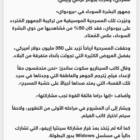
جمهور البشرة السوداء في «برودواي»
وغيّرت تلك المسرحية الموسيقية من تركيبة الجمهور المُتردد
على برودواي، فقد كان 50% من مُشاهديها من ذوي البشرة
السوداء، عكس المُعتاد.
وحققت المسرحية أرباحاً تزيد على 350 مليون دولار أميركي،
بفضل العروض الكثيرة التي تجولت بأنحاء متفرقة من البلاد.
وقال كاتب السيناريو سكوت ساندرز: «نحن متحمّسون حقاً
لإعداد فيلمٍ يُترجم الجوهر والعاطفة التي وجدناها في سرد
تلك القصة، التي يمتد صداها أجيالاً على خشبة المسرح».
وأضاف: «إنها دراما فائقة القوة تجب مشاركتها».
ويشار إلى أن المشروع في مراحله الأولى من التطوير، ولاحقاً
سيتم اختيار كاتب الفيلم.
كما أنه لم يُتخَذ بعدُ قرار مشاركة سينثيا إريفو، التي تشارك
حالياً في مسلسل Widows بدور البطولة.