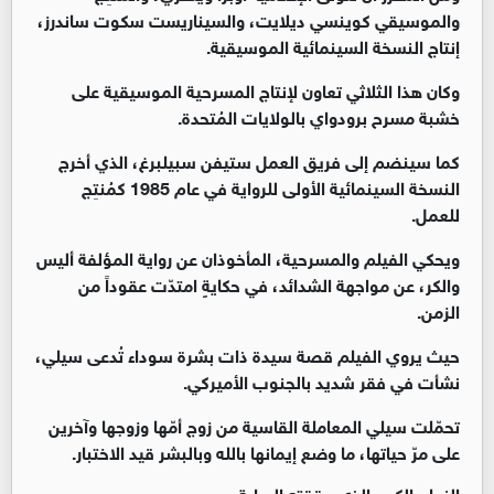
والموسيقي كوينسي ديلايت، والسيناريست سكوت ساندرز،
إنتاج النسخة السينمائية الموسيقية.
وكان هذا الثلاثي تعاون لإنتاج المسرحية الموسيقية على
خشبة مسرح برودواي بالولايات المُتحدة.
كما سينضم إلى فريق العمل ستيفن سبيلبرغ، الذي أخرج
النسخة السينمائية الأولى للرواية في عام 1985 كمُنتِج
للعمل.
ويحكي الفيلم والمسرحية، المأخوذان عن رواية المؤلفة أليس
والكر، عن مواجهة الشدائد، في حكايةٍ امتدّت عقوداً من
الزمن.
حيث يروي الفيلم قصة سيدة ذات بشرة سوداء تُدعى سيلي،
نشأت في فقر شديد بالجنوب الأميركي.
تحمّلت سيلي المعاملة القاسية من زوج أمّها وزوجها وآخرين
على مرّ حياتها، ما وضع إيمانها بالله وبالبشر قيد الاختبار.
النجاح الكبير الذي حققته الرواية