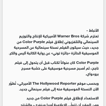
الأنباط -
تعتزم شركة Warner Bros الأميركية للإنتاج والتوزيع
السينمائي والتلفزيوني إطلاق فيلم Color Purple من
جديد، حيث سيكون الفيلم نسخة سينمائية عن المسرحية
الموسيقية الحائزة «جائزة توني» عن رواية الكاتبة أليس والكر.
Color Purple كان عنواناً لكتاب قبل أن يتحول إلى فيلم
ناجح، ثم أصبح مسرحية موسيقية على خشبة مسرح
برودواي.
وبحسب موقع The Hollywood Reporter الأميركي، تُطوَّر
الآن النسخة الموسيقية منه إلى فيلم سينمائي جديد.
الاستعداد لإطلاق فيلم Color Purple من جديد
ومن المقرر أن تتولّى الإعلامية أوبرا وينفري، والمُنتِج