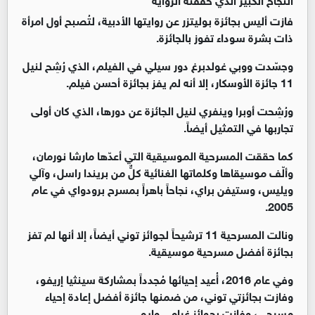
فازت أليس بجائزة بوليتزر عن روايتها الأدبية، لتُصبح أول امرأة
ذات بشرة سوداء تفوز بالجائزة.
وجسّدت ووبي غولدبرغ دور سيلي في الفيلم، الذي رُشِح لنيل
11 جائزة الأوسكار، إلا أنه لم يفز بجائزة أحسن فيلم.
ورُشِحت أوبرا وينفري لنيل الجائزة عن دورها، الذي كان أولى
تجاربها في التمثيل أيضاً.
كما حققت المسرحية الموسيقية التي أعدّها مارشا نورمان،
وألّف موسيقاها وكلماتها الغنائية كلٌّ من بريندا راسل، وآلي
ويليس، وستيفن براي، نجاحاً باهراً بمسرح برودواي في عام
2005.
ونالت المسرحية 11 ترشيحاً لجوائز توني أيضاً، إلا أنها لم تفز
بجائزة أفضل مسرحية موسيقية.
وفي عام 2016، أُعيد إحيائها مُجدداً بمشاركة سينثيا إريفو،
وفازت بجائزتي توني، من ضمنها جائزة أفضل إعادة إحياء
مسرحي، وفازت بجوائز غرامي وإيمي.