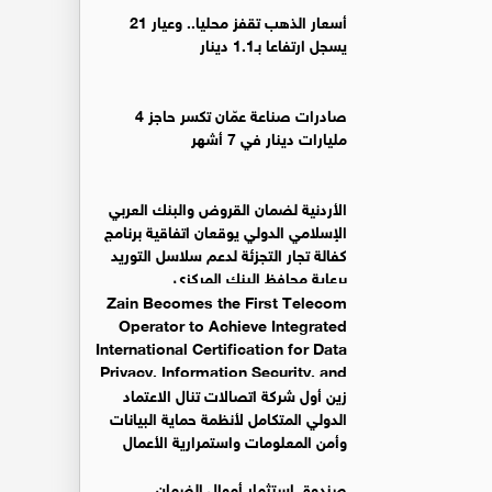
أسعار الذهب تقفز محليا.. وعيار 21
يسجل ارتفاعا بـ1.1 دينار
صادرات صناعة عمّان تكسر حاجز 4
مليارات دينار في 7 أشهر
الأردنية لضمان القروض والبنك العربي
الإسلامي الدولي يوقعان اتفاقية برنامج
كفالة تجار التجزئة لدعم سلاسل التوريد
برعاية محافظ البنك المركزي
Zain Becomes the First Telecom
Operator to Achieve Integrated
International Certification for Data
Privacy, Information Security, and
Business Continuity Management Systems
زين أول شركة اتصالات تنال الاعتماد
الدولي المتكامل لأنظمة حماية البيانات
وأمن المعلومات واستمرارية الأعمال
صندوق استثمار أموال الضمان