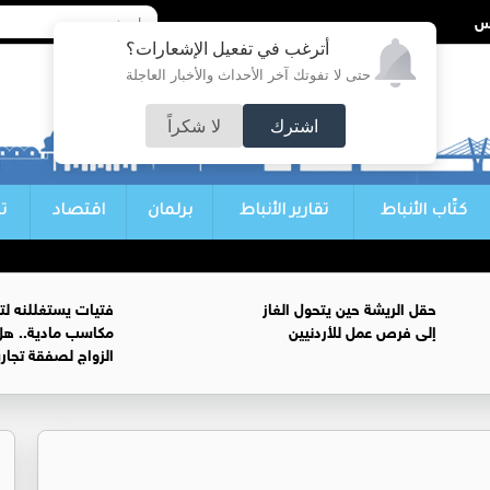
أترغب في تفعيل الإشعارات؟
حتى لا تفوتك آخر الأحداث والأخبار العاجلة
اشترك
لا شكراً
كتّاب الأنباط
تقارير الأنباط
برلمان
اقتصاد
ت
حقل الريشة حين يتحول الغاز
فتيات يستغللنه لت
إلى فرص عمل للأردنيين
مكاسب مادية.. هل
الزواج لصفقة تجار