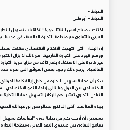
الأنباط -
الأنباط – أبوظبي
افتتحت صباح امس الثلاثاء دورة "اتفاقيات تسهيل التجا
العربي بالتعاون مع منظمة التجارة العالمية، في مدينة أبوظبي خلال الفتر
إن البلدان التي انتهجت الانفتاح الاقتصادي حققت معدلا
ووضع قيود على التجارة الخارجية. مع ذلك لا يزال الكثير م
غير قادرة على الاستفادة بقدر كافٍ من مزايا حرية التجار
العالمية. يرجع ذلك وجود بعض العوائق التي تحرم هذه ا
يذكر أن عملية تسهيل التجارة من خلال إزالة كافة العوائ
الاقتصادي بين الدول وبالتالي زيادة النمو الاقتصادي. فا
التبادل التجاري تعتبر أهم الركائز لتسهيل عملية التجارة بي
بهذه المناسبة ألقى الدكتور عبدالرحمن بن عبدالله الحميد
يسعدني أن أرحب بكم في بداية دورة "اتفاقيات تسهيل ا
برنامج التعاون بين صندوق النقد العربي ومنظمة التجارة 