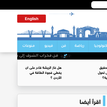
English
كنولوجيا
رياضة
فن
فيديو
منوعات
من محراب الشرف إلى سدة القضاء.. حفي
حقيق
هل غاز الريشة قادر على ان
 تحول
يغطي فجوة الطاقة في
ية؟
الأردن ؟
اقرأ أيضا