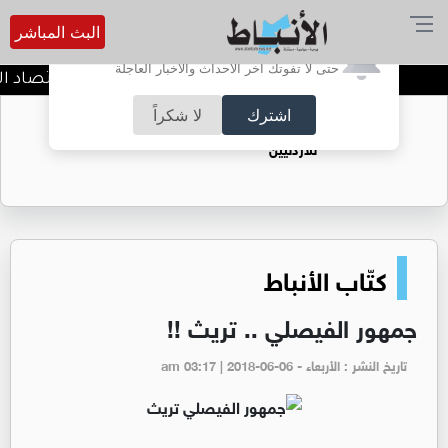
البث المباشر
أترغب في تفعيل الإشعارات؟
حتى لا تفوتك آخر الأحداث والأخبار العاجلة
وزير المياه والري ووزير الاقتصاد 
اشترك
لا شكراً
حقل الريشة حين يتحول الغاز إلى فرص عمل
للأردنيين
كتّاب الأنباط
جمهور الفيصلي .. تريث !!
تاريخ النشر : الأربعاء - am 03:17 | 2018-06-06