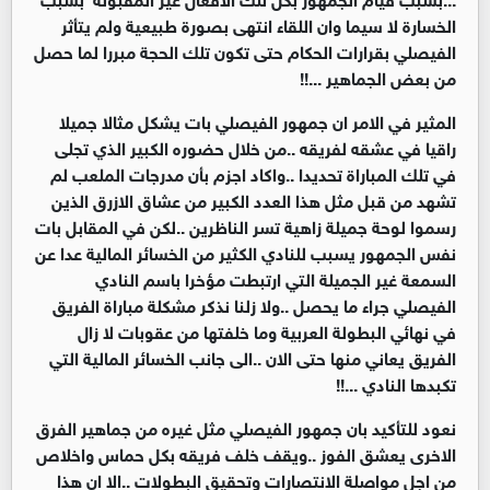
الخسارة لا سيما وان اللقاء انتهى بصورة طبيعية ولم يتأثر
الفيصلي بقرارات الحكام حتى تكون تلك الحجة مبررا لما حصل
من بعض الجماهير ...!!
المثير في الامر ان جمهور الفيصلي بات يشكل مثالا جميلا
راقيا في عشقه لفريقه ..من خلال حضوره الكبير الذي تجلى
في تلك المباراة تحديدا ..واكاد اجزم بأن مدرجات الملعب لم
تشهد من قبل مثل هذا العدد الكبير من عشاق الازرق الذين
رسموا لوحة جميلة زاهية تسر الناظرين ..لكن في المقابل بات
نفس الجمهور يسبب للنادي الكثير من الخسائر المالية عدا عن
السمعة غير الجميلة التي ارتبطت مؤخرا باسم النادي
الفيصلي جراء ما يحصل ..ولا زلنا نذكر مشكلة مباراة الفريق
في نهائي البطولة العربية وما خلفتها من عقوبات لا زال
الفريق يعاني منها حتى الان ..الى جانب الخسائر المالية التي
تكبدها النادي ...!!
نعود للتأكيد بان جمهور الفيصلي مثل غيره من جماهير الفرق
الاخرى يعشق الفوز ..ويقف خلف فريقه بكل حماس واخلاص
من اجل مواصلة الانتصارات وتحقيق البطولات ..الا ان هذا