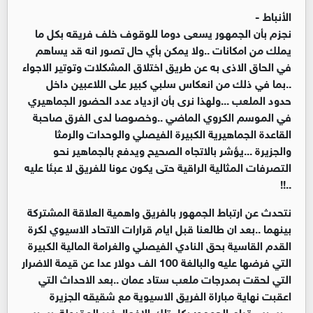
الأنباط -
نجزم بأن الجمهور يسعى دوما للوقوف خلف فريقه بكل ما
يملك من امكانات ..ولا يمكن بأي حال تصور انه قد يساهم
في الحاق الاذى به عن طريق اختلاق المشكلات وتوتير الاجواء
..بما في ذلك من انعكاس سلبي كبير على اللاعبين داخل
حدود الملعب ...ولهذا نرى بأن ازدياد عدد الحضور الجماهيري
في الموسم الكروي الماضي ..وخصوصا لدى الفرق صاحبة
القاعدة الجماهيرية الكبيرة الفيصلي والوحدات والرمثا
والجزيرة ...يؤشر بالاتجاه الصحيح ويدفع بالجماهير نحو
التصرفات المثالية الراقية حتى يكون عونا للفريق لا عبئا عليه
..!!
نتحدث عن ارتباط الجمهور بالفريق واهمية العلاقة المشتركة
بينهما ..بعد ان طالعنا قبل ايام قرارات الاتحاد الاسيوي لكرة
القدم القاسية بحق النادي الفيصلي والغرامة المالية الكبيرة
التي فرضها عليه والبالغة 100 الف دولار عدا عن قيمة الاضرار
التي لحقت بمدرجات ملعب ستاد عمان ..بعد الاحداث التي
اعقبت نهاية مباراة الفريق الاسيوية مع شقيقه الجزيرة
...بسبب قيام الجمهور بكل تلك الافعال غير المقبولة بسبب