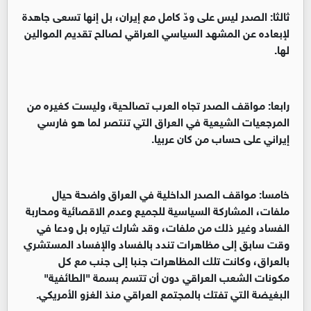
ثالثا: الصدر ليس على ودّ كامل مع إيران، بل إنها تسعى جاهدة
لإبعاده عن المشهد السياسي العراقي لصالح تقديم الموالين
لها.
رابعا: مواقف الصدر تجاه العرب تصالحية، وليست كغيره من
المرجعيات الشيعية في العراق التي تنتصر لما هو فارسي
إيراني على حساب من كان عربيا.
خامسا: مواقف الصدر الداخلية في العراق واضحة حيال
ملفات، المشاركة السياسية للجميع وعدم الاقصائية ومحاربة
الفساد وغير ذلك من ملفات، وقد شارك تياره بل ودعا في
وقت سابق إلى مظاهرات تندد بالفساد والإفساد المستشري
بالعراق، وكانت تلك المظاهرات جنبا إلى جنب مع كل
مكونات الشعب العراقي دون أن تتسم بسمة "الطائفية"
البغيضة التي تفتك بالمجتمع العراقي منذ الغزو الأمريكي.