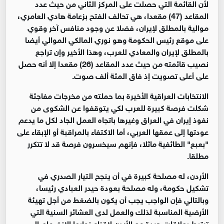
لأن القائمة التي حصلت على المركز الثاني من حيث عدد
المقاعد (47) مقعدا، هي تحالف الفتح بزعامة هادي العامري،
موالية بالمطلق لإيران، فضلا عن وجود منافس آخر وقوي
على موقع رئيس الحكومة وهو نوري المالكي الموالي أيضا
بالمطلق لإيران والمعادي للعرب، وهذا الأخير وإن تراجع
نصيب قائمته من حيث عدد المقاعد (26) مقعدا إلا أنه حصل
على أعلى تصويت إذ فاق المئة ألف صوت.
الانتخابات العراقية الأخيرة بما حملته من مخرجات مفاجئة
شكلت فرصة كبيرة للعرب لكي يتوقفوا عن الشكوى من
نفوذ إيران في العراق وغيرها باتجاه العمل الجاد لكل ما يدعم
عودتها إلى عمقها العربي، أما الاكتفاء بالمراقبة أو الإبقاء على
"بعبع" الطائفية ماثلا، فإنهم سيخسرون فرصة قد لا تتكرر
مطلقا.
الأردن، له مصلحة كبيرة في أن ينجح التيار الصدري في
تشكيل حكومة، وله مصلحة بعودة حيدر العبادي رئيسا،
وبالتالي فإن الواجب يجب أن يكون بالضغط من أجل تهيئة
الأرضية المناسبة لذلك والعمل لدى العشائر السنية التي
ترتبط بعلاقات جيدة مع الأردن لاقناع نوابها الانضمام إلى