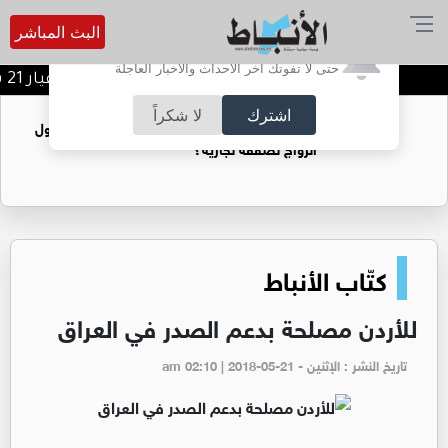
البث المباشر
أترغب في تفعيل الإشعارات؟
حتى لا تفوتك آخر الأحداث والأخبار العاجلة
أسعار الذهب تقفز محليا.. وعيار 21 يسجل ارتفاعا بـ1.1 دينار
اشترك
لا شكراً
فتيات يستغللنه لتحقيق مكاسب مادية.. هل تحول
الزواج لصفقة تجارية؟
كتّاب الأنباط
للأردن مصلحة بدعم الصدر في العراق
تاريخ النشر : الإثنين - am 02:10 | 2018-05-21