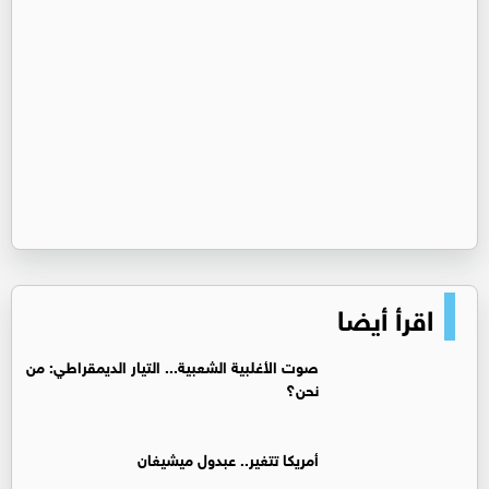
اقرأ أيضا
صوت الأغلبية الشعبية... التيار الديمقراطي: من
نحن؟
أمريكا تتغير.. عبدول ميشيغان