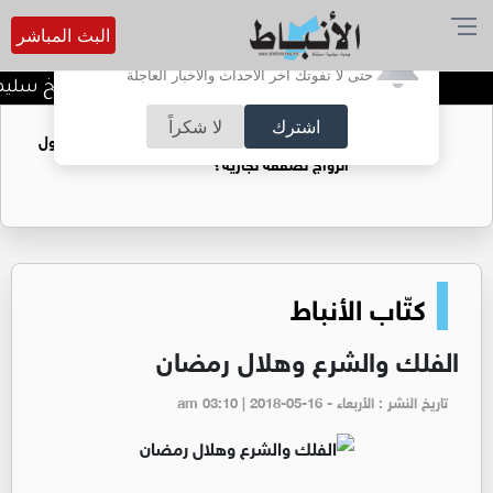
البث المباشر
أترغب في تفعيل الإشعارات؟
حتى لا تفوتك آخر الأحداث والأخبار العاجلة
د. منذر جرادات يهنىء الشيخ سليمان
اشترك
لا شكراً
فتيات يستغللنه لتحقيق مكاسب مادية.. هل تحول
الزواج لصفقة تجارية؟
كتّاب الأنباط
الفلك والشرع وهلال رمضان
تاريخ النشر : الأربعاء - am 03:10 | 2018-05-16