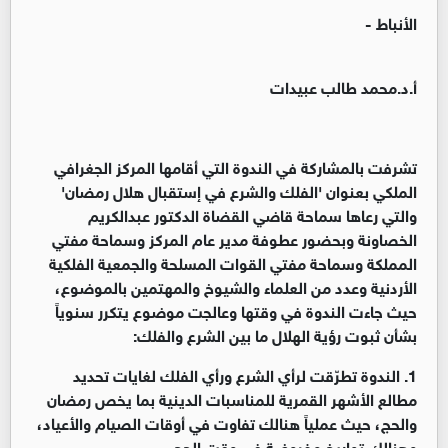
الأنباط -
أ.د.محمد طالب عبيدات
تشرفت بالمشاركة في الندوة التي أقامها المركز الجغرافي
الملكي بعنوان 'الفلك والشرع في إستقبال هلال رمضان'
والتي رعاها سماحة قاضي القضاة الدكتور عبدالكريم
الخصاونة وبحضور عطوفة مدير عام المركز وسماحة مفتي
المملكة وسماحة مفتي القوات المسلحة والجمعية الفلكية
الأردنية وعدد من العلماء والشيوخ والمهتمين بالموضوع،
حيث جاءت الندوة في وقتها وعالجت موضوع يتكرر سنوياً
بشأن ثبوت رؤية الهلال ما بين الشرع والفلك:
1. الندوة تطرّقت لرأي الشرع ورأي الفلك لغايات تحديد
مطالع الأشهر القمرية للمناسبات الدينية بما يخص رمضان
والحج، حيث عملياً هنالك تفاوت في أوقات الصيام والأعياد،
وهنالك تواريخ مفروضة في وقت الحج.