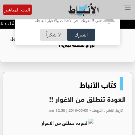
البث المباشر
أترغب في تفعيل الإشعارات؟
حتى لا تفوتك آخر الأحداث والأخبار العاجلة
الأمير علي: فيفا حوّل مستحقات لاعبي الم
اشترك
لا شكراً
فتيات يستغللنه لتحقيق مكاسب مادية.. هل تحول
الزواج لصفقة تجارية؟
كتّاب الأنباط
العودة تنطلق من الاغوار !!
تاريخ النشر : الأربعاء - am 12:36 | 2018-05-09