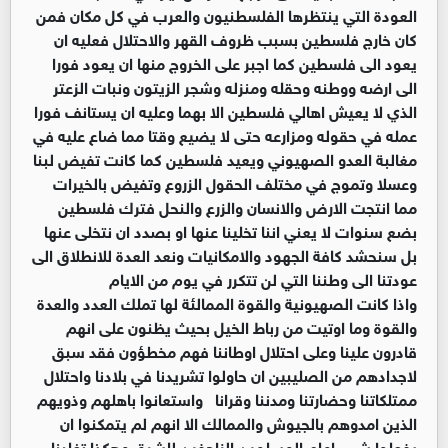
العودة التي ينتظرها الفلسطنيون والعرب في كل مكان فمن
كان خارج فلسطين بسبب ظروف القهر والاحتلال فعليه ان
يعود الى فلسطين كما اجبر على الخروج منها ان يعود فورا
الى ارضه ووطنه وحقله ومنزله وشجر الزيتون ونبات الزعتر
الذي لا يعيش اهالي فلسطين الا بهما وعليه ان يستانف فورا
عمله في حقوله ومزارعه حتى لا يضيع وقتا مما ضاع عليه في
مغالبة العدو الصهيوني ويعيد فلسطين كما كانت تفيض لبنا
وعسلا وتموج في مختلف الحقول الزروع وتفيض بالخيرات
مما انتجت الارض والانسان والزرع والنحل فترك فلسطين
بضع سنوات لا يعني اننا تخلينا عنها او بصدد ان نتخلى عنها
بل سنحشد كافة الجهود والامكانيات ونعد العدة للانطلاق الى
عودتنا الى وطننا التي لن تتكرر في يوم من الايام
واذا كانت الصهيونية والقوة الممالئة لها تملك العدد والعدة
والقوة وما اوتيت من رباط الخيل بحيث يظنون على انهم
قادرون علينا وعلى احتلال اوطاننا فهم مخطؤون فقد سبق
لاجدادهم من الصليبين ان حاولوا تشريدنا في بلادنا واحتلال
ممتلكاتنا وحضارتنا ومدننا وقرانا واستعانوا باهلهم وذويهم
الذين امدوهم بالجيوش والممالك الا انهم لم يتمكنوا ان
يفعلوا شيء امام المسلمين الزاحفين للشرق وهكذا تغلبنا