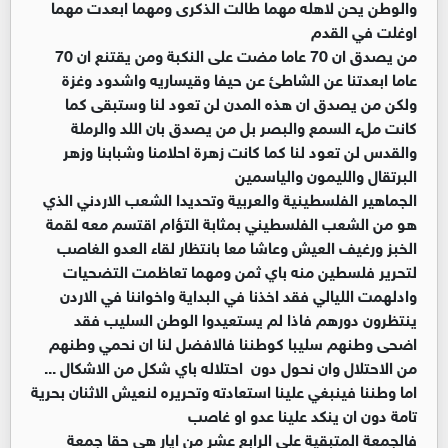
والوطن يحن لاهله مهما طالت الذكرى ومهما ابعدت مهما
اوغلت في القدم
من يصدق ان 70 عاما مضت على النكبة ومن يقتنع ان 70
عاما ابعدتنا عن الشاطئ عن حيفا وقيساريه واشدود وغزة
ولكن من يصدق ان هذه المدن لن تعود لنا وستبقى كما
كانت ملء السمع والبصر بل من يصدق بان اللد والرملة
والقدس لن تعود لنا كما كانت زهرة احلامنا وشبابنا وزهر
البرتقال والليمون والياسمين
الجماهير الفلسطينية والعربية وتحديدا الشعب الاردني الذي
هو من الشعب الفلسطيني بمثابة التؤام اقتسم معه لقمة
الخبز ورغيف العيش وعاشا معا بانتظار لقاء العدو الغاصب
لتحرير فلسطين منه باي ثمن ومهما تعاظمت التضحيات
وادلهمت الليالي فقد اخذنا في البداية واخواننا في الاردن
ينتظرون دورهم فاذا لم يستعيدوا الوطن السليب فقد
اضحى وطنهم سليبا كوطننا فالافضل لنا ان نحمي وطنهم
من الاحتلال وان نحول دون احتلاله باي شكل من الاشكال ...
اما وطننا فينبغي علينا استعادته وتحريره لنعيش الاثنان بحرية
تامة دون ان ينكد علينا عدو او غاصب
فالجمعة المتبقية على الرابع عشر من ايار هي حقا جمعة