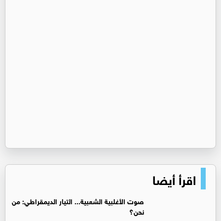
اقرأ أيضا
صوت الأغلبية الشعبية... التيار الديمقراطي: من
نحن؟