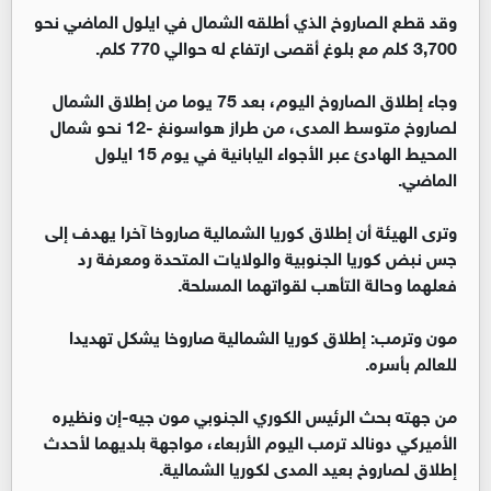
وقد قطع الصاروخ الذي أطلقه الشمال في ايلول الماضي نحو
3,700 كلم مع بلوغ أقصى ارتفاع له حوالي 770 كلم.
وجاء إطلاق الصاروخ اليوم، بعد 75 يوما من إطلاق الشمال
لصاروخ متوسط المدى، من طراز هواسونغ -12 نحو شمال
المحيط الهادئ عبر الأجواء اليابانية في يوم 15 ايلول
الماضي.
وترى الهيئة أن إطلاق كوريا الشمالية صاروخا آخرا يهدف إلى
جس نبض كوريا الجنوبية والولايات المتحدة ومعرفة رد
فعلهما وحالة التأهب لقواتهما المسلحة.
مون وترمب: إطلاق كوريا الشمالية صاروخا يشكل تهديدا
للعالم بأسره.
من جهته بحث الرئيس الكوري الجنوبي مون جيه-إن ونظيره
الأميركي دونالد ترمب اليوم الأربعاء، مواجهة بلديهما لأحدث
إطلاق لصاروخ بعيد المدى لكوريا الشمالية.