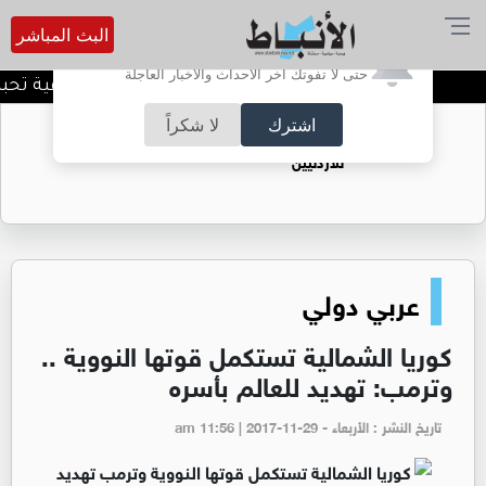
البث المباشر
أترغب في تفعيل الإشعارات؟
حتى لا تفوتك آخر الأحداث والأخبار العاجلة
المنطقة العسكرية الشرقية تحبط ت
اشترك
لا شكراً
حقل الريشة حين يتحول الغاز إلى فرص عمل
للأردنيين
عربي دولي
كوريا الشمالية تستكمل قوتها النووية ..
وترمب: تهديد للعالم بأسره
تاريخ النشر : الأربعاء - am 11:56 | 2017-11-29