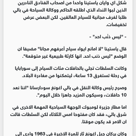
شكل اي وايان ياستينا واحدا من اصحاب الفنادق النادرين
الذين لبوا النداء الذي اطلقه الحاكم ووكالة السياحة في بالي
طلبا لغرف مجانية للسياح العالقين. لكن البعض عرض
تخفيضات.
- "ليس ذنْب احد" -
قال ياستينا "لا امانع ايواء سياح أعرفهم مجانا" مضيفا ان
الوضع "ليس ذنب احد. انها كارثة طبيعية غير متوقعة".
وكانت السلطات تجلي بالحافلات مئات السياح إلى سورابايا
في رحلة تستغرق 13 ساعة، ليتمكنوا من مغادرة البلاد.
وصرح رئيس وكالة النقل في بالي اغونغ سودارسانا "اننا نعد
10 حافلات، وسيكون المزيد جاهزا خلال اليوم".
اما مطار جزيرة لومبوك الوجهة السياحية المهمة الاخرى في
شرق بالي، فقد كان مفتوحا امس الثلاثاء لكن السلطات قالت
ان الامر قد يكون موقتا.
وكان بركان جبل اغونغ ثار للمرة الاخيرة في 1963 وادى الى