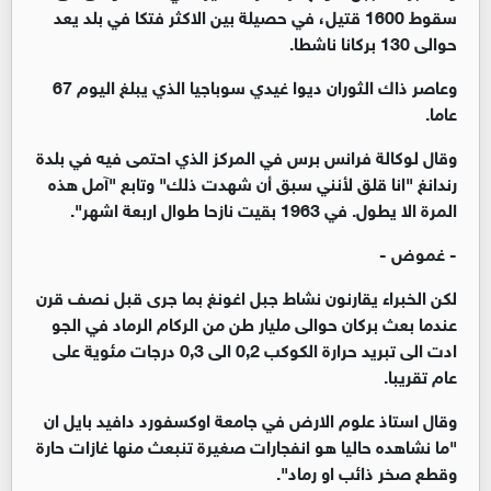
سقوط 1600 قتيل، في حصيلة بين الاكثر فتكا في بلد يعد
حوالى 130 بركانا ناشطا.
وعاصر ذاك الثوران ديوا غيدي سوباجيا الذي يبلغ اليوم 67
عاما.
وقال لوكالة فرانس برس في المركز الذي احتمى فيه في بلدة
رندانغ "انا قلق لأنني سبق أن شهدت ذلك" وتابع "آمل هذه
المرة الا يطول. في 1963 بقيت نازحا طوال اربعة اشهر".
- غموض -
لكن الخبراء يقارنون نشاط جبل اغونغ بما جرى قبل نصف قرن
عندما بعث بركان حوالى مليار طن من الركام الرماد في الجو
ادت الى تبريد حرارة الكوكب 0,2 الى 0,3 درجات مئوية على
عام تقريبا.
وقال استاذ علوم الارض في جامعة اوكسفورد دافيد بايل ان
"ما نشاهده حاليا هو انفجارات صغيرة تنبعث منها غازات حارة
وقطع صخر ذائب او رماد".