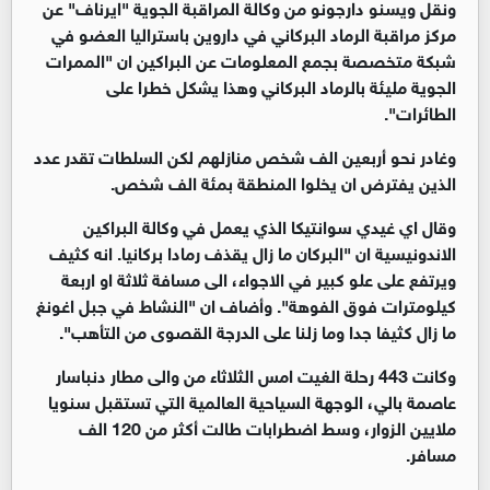
ونقل ويسنو دارجونو من وكالة المراقبة الجوية "ايرناف" عن
مركز مراقبة الرماد البركاني في داروين باستراليا العضو في
شبكة متخصصة بجمع المعلومات عن البراكين ان "الممرات
الجوية مليئة بالرماد البركاني وهذا يشكل خطرا على
الطائرات".
وغادر نحو أربعين الف شخص منازلهم لكن السلطات تقدر عدد
الذين يفترض ان يخلوا المنطقة بمئة الف شخص.
وقال اي غيدي سوانتيكا الذي يعمل في وكالة البراكين
الاندونيسية ان "البركان ما زال يقذف رمادا بركانيا. انه كثيف
ويرتفع على علو كبير في الاجواء، الى مسافة ثلاثة او اربعة
كيلومترات فوق الفوهة". وأضاف ان "النشاط في جبل اغونغ
ما زال كثيفا جدا وما زلنا على الدرجة القصوى من التأهب".
وكانت 443 رحلة الغيت امس الثلاثاء من والى مطار دنباسار
عاصمة بالي، الوجهة السياحية العالمية التي تستقبل سنويا
ملايين الزوار، وسط اضطرابات طالت أكثر من 120 الف
مسافر.