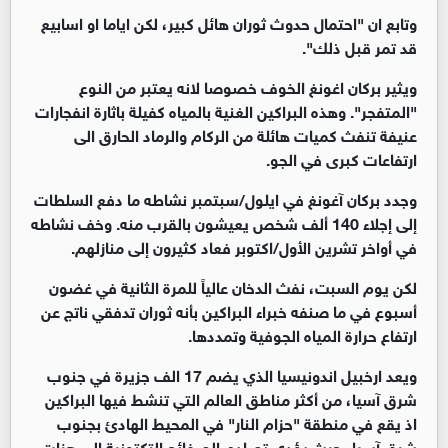
وتابع ان "احتمال حدوث ثوران هائل كبير، لكن اياما او اسابيع
قد تمر قبل ذلك".
ويثير بركان اغونغ الخوف خصوصا لانه يعتبر من النوع
"المتفجر". وهذه البراكين الغنية بالمياه كفيلة باثارة انفجارات
عنيفة تنفث كميات هائلة من الركام والرماد الحارق الى
ارتفاعات كبرى في الجو.
وجدد بركان آغونغ في ايلول/سبتمبر نشاطه ما دفع السلطات
إلى إجلاء 140 ألف شخص يعيشون بالقرب منه. وخف نشاطه
في أواخر تشرين الأول/اكتوبر فعاد كثيرون إلى منازلهم.
لكن يوم السبت، نفث الدخان عالياً للمرة الثانية في غضون
أسبوع في ما صنفه خبراء البراكين بأنه ثوران تدفقي ناتج عن
ارتفاع حرارة المياه الجوفية وتمددها.
ويعد ارخبيل اندونيسيا الذي يضم 17 الف جزيرة في جنوب
شرق آسيا، من أكثر مناطق العالم التي تنشط فيها البراكين
اذ يقع في منطقة "حزام النار" في المحيط الهادئ بجنوب
شرق آسيا، حيث يؤدي تصادم الصفائح التكتونية إلى هزات