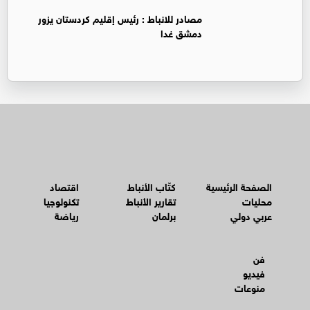
‏مصادر للانباط : رئيس إقليم كردستان يزور
دمشق غدا
الصفحة الرئيسية
كتّاب الأنباط
اقتصاد
محليات
تقارير الأنباط
تكنولوجيا
عربي دولي
برلمان
رياضة
فن
فيديو
منوعات