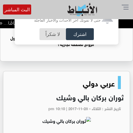
البث المباشر
أترغب في تفعيل الإشعارات؟
حتى لا تفوتك آخر الأحداث والأخبار العاجلة
الكتاب الذي انتظرته ثلاثين عامًا... «لق
اشترك
لا شكراً
فتيات يستغللنه لتحقيق مكاسب مادية.. هل تحول
الزواج لصفقة تجارية؟
عربي دولي
ثوران بركان بالي وشيك
تاريخ النشر : الثلاثاء - pm 10:10 | 2017-11-28