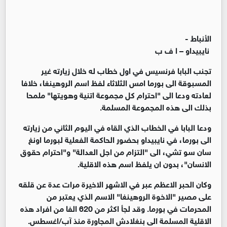
الأنباط -
نايبيداو – ا ف ب
تجنب البابا فرنسيس في اول خطاب له خلال زيارته غير
المسبوقة الى بورما امس الثلاثاء لفظ اسم الروهينغا، خلافا
لعادته ودعا الى "احترام كل مجموعة اتنية وهويتها" ملمحا
بذلك الى هذه المجموعة المسلمة.
ودعا البابا في الخطاب الذي القاه في اليوم الثاني من زيارته
الى بورما، في نايبيداو بحضور الحاكمة الفعلية لبورما اونغ
سان سو تشي، الى "التزام من اجل العدالة" و"احترام حقوق
الانسان"، بدون ان يلفظ اسم هذه الاقلية.
وكان الحبر الاعظم عبر في الاشهر الاخيرة مرات عدة عن قلقه
على مصير "الاخوة الروهينغا" الاسم الذي يعتبر من
المحرمات في بورما. وقد لجأ اكثر من 620 الفا من افراد هذه
الاقلية المسلمة الى بنغلادش المجاورة منذ آب/اغسطس.