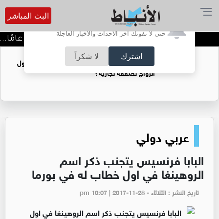
البث المباشر
أترغب في تفعيل الإشعارات؟
حتى لا تفوتك آخر الأحداث والأخبار العاجلة
الكتاب الذي انتظرته ثلاثين عامًا... «
اشترك
لا شكراً
فتيات يستغللنه لتحقيق مكاسب مادية.. هل تحول
الزواج لصفقة تجارية؟
عربي دولي
البابا فرنسيس يتجنب ذكر اسم
الروهينغا في اول خطاب له في بورما
تاريخ النشر : الثلاثاء - pm 10:07 | 2017-11-28