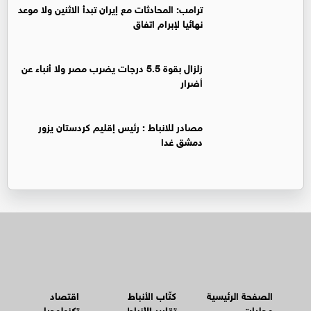
ترامب: المحادثات مع إيران تبدأ الاثنين ولا موعد
نهائيا لإبرام اتفاق
زلزال بقوة 5.5 درجات يضرب مصر ولا أنباء عن
أضرار
‏مصادر للانباط : رئيس إقليم كردستان يزور
دمشق غدا
الصفحة الرئيسية
كتّاب الأنباط
اقتصاد
محليات
تقارير الأنباط
تكنولوجيا