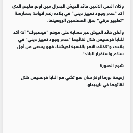
وكان التقى الاثنين قائد الجيش الجنرال مين اونغ هلينغ الذي
أكد "عدم وجود تمييز ديني" في بلاده رغم اتهامه بممارسة
"تطهير عرقي" بحق المسلمين الروهينغا.
وأعلن قائد الجيش عبر حسابه على موقع "فيسبوك" أنه أكد
للبابا فرنسيس خلال لقائهما "عدم وجود تمييز ديني" في
بلاده، و"كذلك الامر بالنسبة لجيشنا، فهو يسعى من أجل
سلام واستقرار البلاد".
شرح الصورة
زعيمة بورما اونغ سان سو تشي مع البابا فرنسيس خلال
لقائهما في نايبيداو.