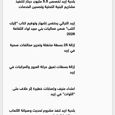
بلدية إربد تخصص 5.5 مليون دينار لتنفيذ
مشاريع البنية التحتية وتحسين الخدمات
إربد التراثي يحتضن إشهار وتوقيع كتاب "إليك
أكتب" ضمن فعاليات بني عبيد لواء الثقافة
2026
إزالة 25 بسطة متنقلة وتحرير مخالفات صحية
في إربد
إزالة بسطات تعيق حركة المرور والمركبات في
إربد
اعتداء عنيف وإصابات خطيرة إثر خلاف على
“أتاوات” في إربد
بلدية اربد تنفذ مشروع تحديث وصيانة الألعاب