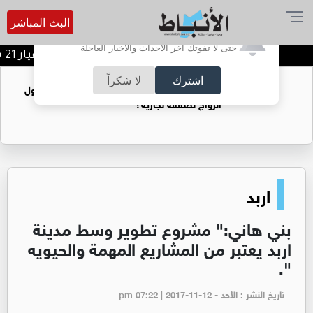
البث المباشر
أترغب في تفعيل الإشعارات؟
حتى لا تفوتك آخر الأحداث والأخبار العاجلة
أسعار الذهب تقفز محليا.. وعيار 21 يسجل ارتفاعا بـ1.1 دينار
اشترك
لا شكراً
فتيات يستغللنه لتحقيق مكاسب مادية.. هل تحول
الزواج لصفقة تجارية؟
اربد
بني هاني:" مشروع تطوير وسط مدينة
اربد يعتبر من المشاريع المهمة والحيويه
".
تاريخ النشر : الأحد - pm 07:22 | 2017-11-12