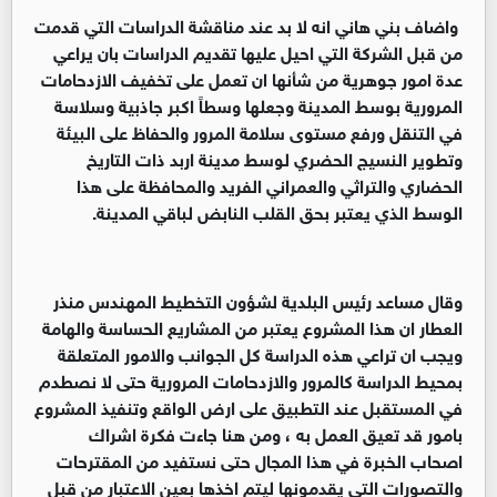
واضاف بني هاني انه لا بد عند مناقشة الدراسات التي قدمت
من قبل الشركة التي احيل عليها تقديم الدراسات بان يراعي
عدة امور جوهرية من شأنها ان تعمل على تخفيف الازدحامات
المرورية بوسط المدينة وجعلها وسطاً اكبر جاذبية وسلاسة
في التنقل ورفع مستوى سلامة المرور والحفاظ على البيئة
وتطوير النسيج الحضري لوسط مدينة اربد ذات التاريخ
الحضاري والتراثي والعمراني الفريد والمحافظة على هذا
الوسط الذي يعتبر بحق القلب النابض لباقي المدينة.
وقال مساعد رئيس البلدية لشؤون التخطيط المهندس منذر
العطار ان هذا المشروع يعتبر من المشاريع الحساسة والهامة
ويجب ان تراعي هذه الدراسة كل الجوانب والامور المتعلقة
بمحيط الدراسة كالمرور والازدحامات المرورية حتى لا نصطدم
في المستقبل عند التطبيق على ارض الواقع وتنفيذ المشروع
بامور قد تعيق العمل به ، ومن هنا جاءت فكرة اشراك
اصحاب الخبرة في هذا المجال حتى نستفيد من المقترحات
والتصورات التي يقدمونها ليتم اخذها بعين الاعتبار من قبل