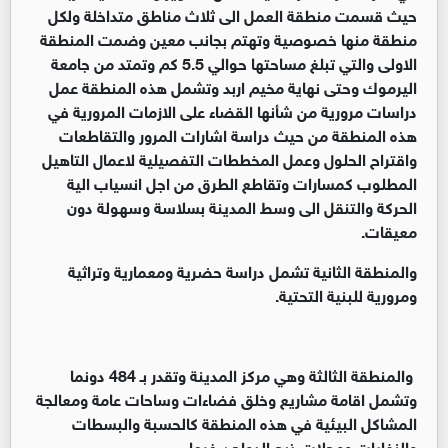
حيث قسمت منطقة العمل الى ثلاث مناطق متداخلة ولكل
منطقة منها خصوصية وتهتم بجانب معين وضمت المنطقة
الاولى والتي تبلغ مساحتها حوالي 5.5 كم وتمتد من جامعة
اليرموك وحتى نهاية مخيم اربد وتشمل هذه المنطقة عمل
دراسات مرورية من شأنها القضاء على الازمات المرورية في
هذه المنطقة من حيث دراسة اشارات المرور والتقاطعات
واقتراح الحلول وعمل المخططات التفصيلية لاعمال التاهيل
المطلوب كمسارات وتقاطع الطرق من اجل انسياب الية
الحركة والتنقل الى وسط المدينة بسلاسة وسهولة دون
معيقات.
والمنطقة الثانية تشمل دراسة حضرية ومعمارية وتراثية
ومرورية للبنية التحتية.
والمنطقة الثالثة وهي مركز المدينة وتقدر بـ 484 دونما
وتشمل اقامة مشاريع وخلق فضاءات وساحات عامة ومعالجة
المشاكل البيئية في هذه المنطقة كالحسبة والبسطات
والنفايات ومحلات ذبح الدواجن فيها.