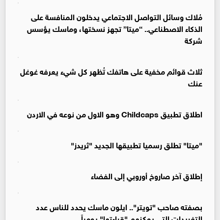
مُلاك وسائل التواصل الاجتماعي يدخلون المنافسة على
الذكاء الاصطناعي.. “ميتا” تجهز نسختها، وماسك يؤسس
شركة
ثلاث قوائم مخفية على هاتفك تُظهر كل شيء يعرفه غوغل
عنك
اطلاق تطبيق Childcaps وهو الاول من نوعه في الاردن
"ميتا" تطلق رسميا تطبيقها الجديد "ثريدز"
إطلاق آخر صاروخ أوروبي إلى الفضاء
بصفته صاحب "تويتر".. ايلون ماسك يحدد للناس عدد
التغريدات التي يمكنهم "قراءتها" يومياً