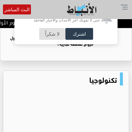
البث المباشر
أترغب في تفعيل الإشعارات؟
حتى لا تفوتك آخر الأحداث والأخبار العاجلة
تتويج الفرق الفائزة في اليوم الأو
اشترك
لا شكراً
فتيات يستغللنه لتحقيق مكاسب مادية.. هل تحول
الزواج لصفقة تجارية؟
تكنولوجيا