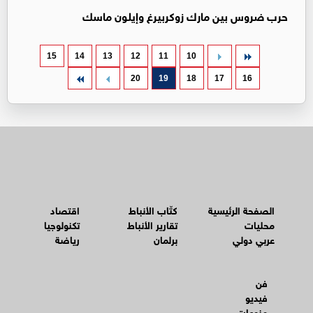
حرب ضروس بين مارك زوكربيرغ وإيلون ماسك
15
14
13
12
11
10
20
19
18
17
16
الصفحة الرئيسية
كتّاب الأنباط
اقتصاد
محليات
تقارير الأنباط
تكنولوجيا
عربي دولي
برلمان
رياضة
فن
فيديو
منوعات