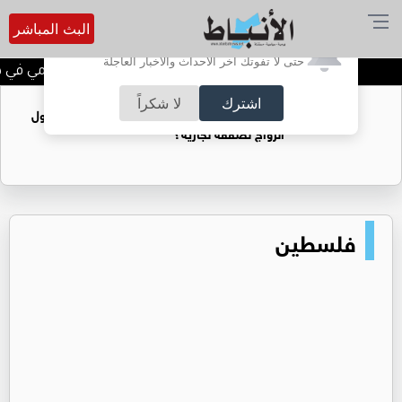
البث المباشر
أترغب في تفعيل الإشعارات؟
حتى لا تفوتك آخر الأحداث والأخبار العاجلة
الحاجة خالدة محمود الكرمي في ذمة
اشترك
لا شكراً
فتيات يستغللنه لتحقيق مكاسب مادية.. هل تحول
الزواج لصفقة تجارية؟
فلسطين