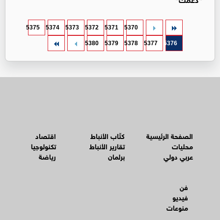
5375
5374
5373
5372
5371
5370
5380
5379
5378
5377
5376
الصفحة الرئيسية
كتّاب الأنباط
اقتصاد
محليات
تقارير الأنباط
تكنولوجيا
عربي دولي
برلمان
رياضة
فن
فيديو
منوعات