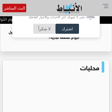
البث المباشر
أترغب في تفعيل الإشعارات؟
حتى لا تفوتك آخر الأحداث والأخبار العاجلة
تتويج الفرق الفائزة في اليوم الأو
اشترك
لا شكراً
فتيات يستغللنه لتحقيق مكاسب مادية.. هل تحول
الزواج لصفقة تجارية؟
محليات