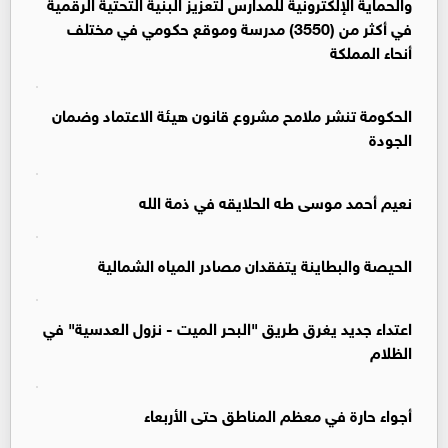
والحماية الإلكترونية للمدارس لتعزيز البنية التحتية الرقمية
في أكثر من (3550) مدرسة وموقع حكومي في مختلف
أنحاء المملكة
الحكومة تنشر ملامح مشروع قانون هيئة الاعتماد وضمان
الجودة
نعيم أحمد موسى طه الحلايقه في ذمة الله
الحيصة والبطاينة يتفقدان مصادر المياه الشمالية
اعتداء جديد يغرق طريق "البحر الميت - نزول العدسية" في
الظلام
أجواء حارة في معظم المناطق حتى الأربعاء