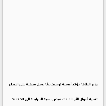
وزير الطاقة يؤكد أهمية ترسيخ بيئة عمل محفزة على الإبداع
تنمية أموال الأوقاف: تخفيض نسبة المرابحة الى 3.50 %