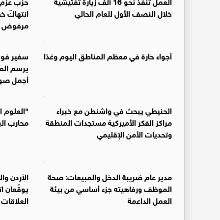
العمل تنفذ نحو 16 ألف زيارة تفتيشية
حزب عزم: ا
خلال النصف الأول للعام الحالي
انتهاكٌ خ
مرفوض
أجواء حارة في معظم المناطق اليوم وغدًا
سفير فوق
يرسم الم
أجمل صور
الحنيطي يبحث في واشنطن مع خبراء
"العلوم ا
مراكز الفكر الأميركية مستجدات المنطقة
محارب الب
وتحديات الأمن الإقليمي
مدير عام ضريبة الدخل والمبيعات: صحة
الأردن والو
الموظف ورفاهيته جزء أساسي من بيئة
يوقِّعان ات
العمل الداعمة
العلاقات ا