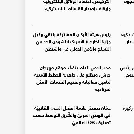
نجوم
الترخيص: اعتماد الوثائق الإلكترونية
وإيقاف إصدار القسائم البلاستيكية
 ذكية
رئيس هيئة الأركان المشتركة يلتقي وكيل
عار
وزارة الخارجية الأمريكية لشؤون الحد من
التسلح والأمن الدولي في واشنطن
ي رئيس
مدير الأمن العام يتفقّد موقع مهرجان
يوخ
جرش، ويطّلع على جاهزية الخطط الأمنية
لتأمين فعالياته وتقديم الخدمات الأمثل
لمرتاديه
ركيزة
عمّان تتصدّر قائمة أفضل المدن الطّلابيّة
في الوطنِ العربيّ والشّرق الأوسط حسب
تصنيف QS العالميّ