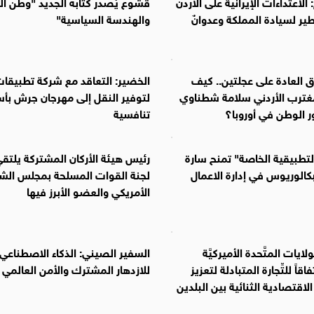
لاعتداءات الإيرانية على الأردن
قشوع يُصدر كتابه الجديد "وطن ال
طير لسيادة المملكة وعدوانٌ
والهندسة السياسية"
 العادة على عجلتين.. كيف
الخضير: التعاقد مع شركة تطبيقات
غترب الأردني سلامة شطناوي
لتوفير النقل إلى مهرجان جرش بأس
 الوطن في أوروبا؟
تنافسية
لتطبيقية الخاصة" تمنح سارة
رئيس هيئة الأركان المشتركة يلتق
كالوريوس في إدارة الاعمال
لجنة القوات المسلحة بمجلس الش
الأمريكي والعضو الأبرز فيها
لايات المتَّحدة الأميركيَّة
السفير الصيني: الذكاء الاصطناعي 
فاقاً للتِّجارة المتبادلة لتعزيز
للازدهار المشترك والأمن العالمي
لاقتصادية الثنائية بين البلدين