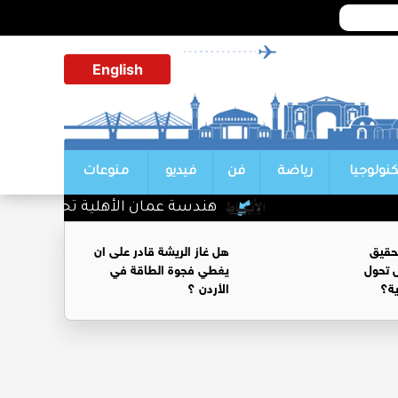
English
كنولوجيا
رياضة
فن
فيديو
منوعات
هندسة عمان الأهلية تحصد المركز ال
حقيق
هل غاز الريشة قادر على ان
 تحول
يغطي فجوة الطاقة في
ية؟
الأردن ؟