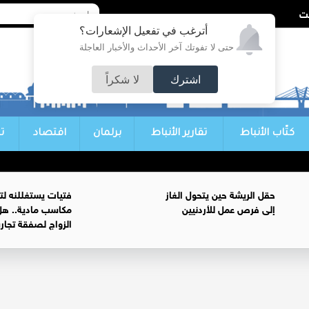
أترغب في تفعيل الإشعارات؟
حتى لا تفوتك آخر الأحداث والأخبار العاجلة
اشترك
لا شكراً
كتّاب الأنباط
تقارير الأنباط
برلمان
اقتصاد
ت
حقل الريشة حين يتحول الغاز
فتيات يستغللنه لت
إلى فرص عمل للأردنيين
مكاسب مادية.. هل
الزواج لصفقة تجار