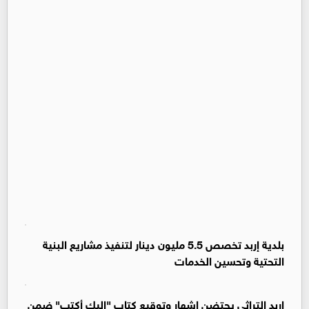
بلدية إربد تخصص 5.5 مليون دينار لتنفيذ مشاريع البنية
التحتية وتحسين الخدمات
إربد التراثي يحتضن إشهار وتوقيع كتاب "إليك أكتب" ضمن