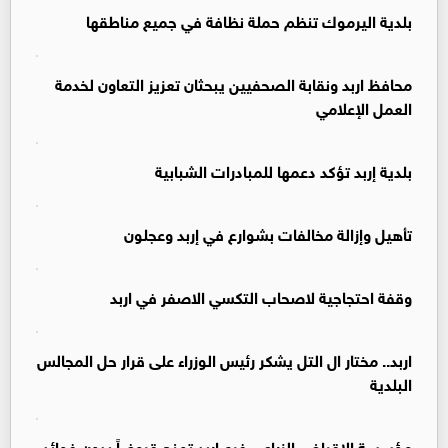
بلدية اليرموك تنظم حملة نظافة في جميع مناطقها
محافظ اربد ونقابة الصحفيين يبحثان تعزيز التعاون لخدمة
العمل الإعلامي
بلدية إربد تؤكد دعمها للمبادرات الشبابية
تأهيل وإزالة مخالفات بشوارع في إربد وعجلون
وقفة احتجاجية لاصحاب التكسي الاصفر في اربد
اربد.. مختار ال التل يشكر رئيس الوزراء على قرار حل المجالس
البلدية
مؤسسة الإقراض الزراعي فرع إربد تمنح قروضاً بدون فوائد